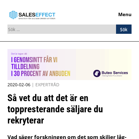
Menu
Sök
efter:
Skip
to
content
2020-02-06
|
EXPERTRÅD
Så vet du att det är en
toppresterande säljare du
rekryterar
Vad säger forskningen om det som skiljer låg-