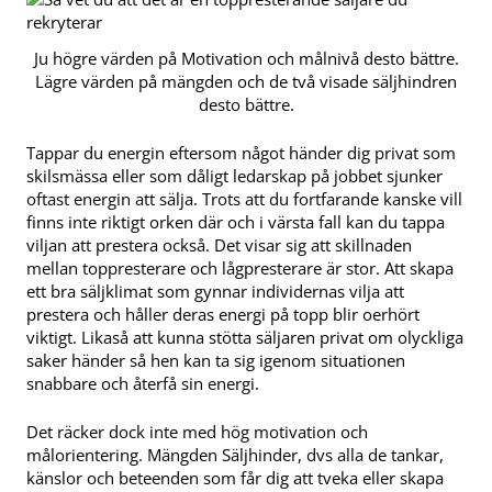
Ju högre värden på Motivation och målnivå desto bättre.
Lägre värden på mängden och de två visade säljhindren
desto bättre.
Tappar du energin eftersom något händer dig privat som
skilsmässa eller som dåligt ledarskap på jobbet sjunker
oftast energin att sälja. Trots att du fortfarande kanske vill
finns inte riktigt orken där och i värsta fall kan du tappa
viljan att prestera också. Det visar sig att skillnaden
mellan toppresterare och lågpresterare är stor. Att skapa
ett bra säljklimat som gynnar individernas vilja att
prestera och håller deras energi på topp blir oerhört
viktigt. Likaså att kunna stötta säljaren privat om olyckliga
saker händer så hen kan ta sig igenom situationen
snabbare och återfå sin energi.
Det räcker dock inte med hög motivation och
målorientering. Mängden Säljhinder, dvs alla de tankar,
känslor och beteenden som får dig att tveka eller skapa