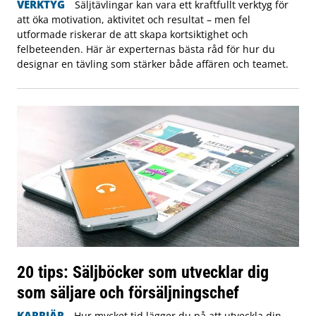
VERKTYG
Säljtävlingar kan vara ett kraftfullt verktyg för
att öka motivation, aktivitet och resultat – men fel
utformade riskerar de att skapa kortsiktighet och
felbeteenden. Här är experternas bästa råd för hur du
designar en tävling som stärker både affären och teamet.
20 tips: Säljböcker som utvecklar dig
som säljare och försäljningschef
KARRIÄR
Hur mycket tid lägger du på att utveckla din