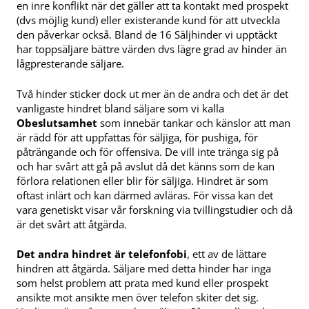
en inre konflikt när det gäller att ta kontakt med prospekt
(dvs möjlig kund) eller existerande kund för att utveckla
den påverkar också. Bland de 16 Säljhinder vi upptäckt
har toppsäljare bättre värden dvs lägre grad av hinder än
lågpresterande säljare.
Två hinder sticker dock ut mer än de andra och det är det
vanligaste hindret bland säljare som vi kalla
Obeslutsamhet
som innebär tankar och känslor att man
är rädd för att uppfattas för säljiga, för pushiga, för
påträngande och för offensiva. De vill inte tränga sig på
och har svårt att gå på avslut då det känns som de kan
förlora relationen eller blir för säljiga. Hindret är som
oftast inlärt och kan därmed avläras. För vissa kan det
vara genetiskt visar vår forskning via tvillingstudier och då
är det svårt att åtgärda.
Det andra hindret är telefonfobi
, ett av de lättare
hindren att åtgärda. Säljare med detta hinder har inga
som helst problem att prata med kund eller prospekt
ansikte mot ansikte men över telefon skiter det sig.