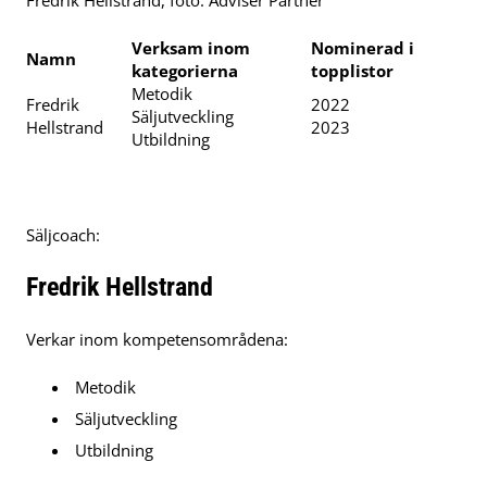
Fredrik Hellstrand, foto: Adviser Partner
Verksam inom
Nominerad i
Namn
kategorierna
topplistor
Metodik
Fredrik
2022
Säljutveckling
Hellstrand
2023
Utbildning
Säljcoach:
Fredrik Hellstrand
Verkar inom kompetensområdena:
Metodik
Säljutveckling
Utbildning