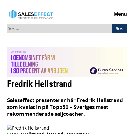
Menu
Sök
efter:
Skip
to
content
Fredrik Hellstrand
Saleseffect presenterar här Fredrik Hellstrand
som kvalat in på Topp50 – Sveriges mest
rekommenderade säljcoacher.