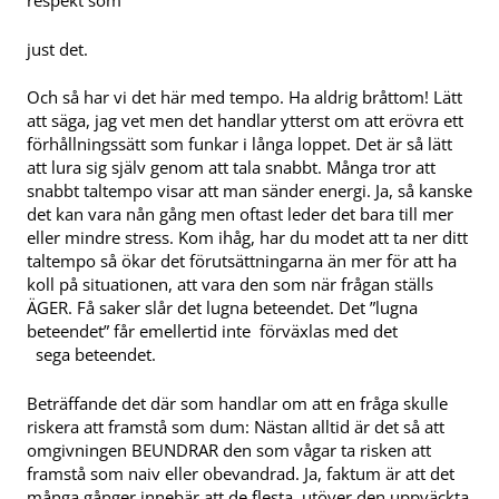
just det.
Och så har vi det här med tempo. Ha aldrig bråttom! Lätt
att säga, jag vet men det handlar ytterst om att erövra ett
förhållningssätt som funkar i långa loppet. Det är så lätt
att lura sig själv genom att tala snabbt. Många tror att
snabbt taltempo visar att man sänder energi. Ja, så kanske
det kan vara nån gång men oftast leder det bara till mer
eller mindre stress. Kom ihåg, har du modet att ta ner ditt
taltempo så ökar det förutsättningarna än mer för att ha
koll på situationen, att vara den som när frågan ställs
ÄGER. Få saker slår det lugna beteendet. Det ”lugna
beteendet” får emellertid inte förväxlas med det
sega beteendet.
Beträffande det där som handlar om att en fråga skulle
riskera att framstå som dum: Nästan alltid är det så att
omgivningen BEUNDRAR den som vågar ta risken att
framstå som naiv eller obevandrad. Ja, faktum är att det
många gånger innebär att de flesta, utöver den uppväckta