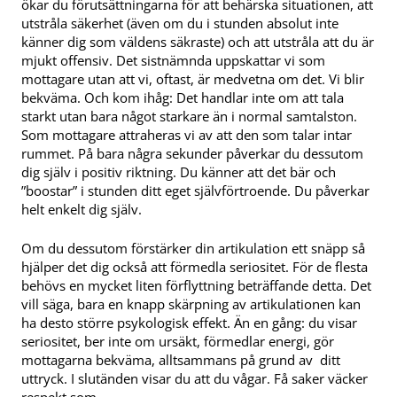
ökar du förutsättningarna för att behärska situationen, att
utstråla säkerhet (även om du i stunden absolut inte
känner dig som väldens säkraste) och att utstråla att du är
mjukt offensiv. Det sistnämnda uppskattar vi som
mottagare utan att vi, oftast, är medvetna om det. Vi blir
bekväma. Och kom ihåg: Det handlar inte om att tala
starkt utan bara något starkare än i normal samtalston.
Som mottagare attraheras vi av att den som talar intar
rummet. På bara några sekunder påverkar du dessutom
dig själv i positiv riktning. Du känner att det bär och
”boostar” i stunden ditt eget självförtroende. Du påverkar
helt enkelt dig själv.
Om du dessutom förstärker din artikulation ett snäpp så
hjälper det dig också att förmedla seriositet. För de flesta
behövs en mycket liten förflyttning beträffande detta. Det
vill säga, bara en knapp skärpning av artikulationen kan
ha desto större psykologisk effekt. Än en gång: du visar
seriositet, ber inte om ursäkt, förmedlar energi, gör
mottagarna bekväma, alltsammans på grund av ditt
uttryck. I slutänden visar du att du vågar. Få saker väcker
respekt som