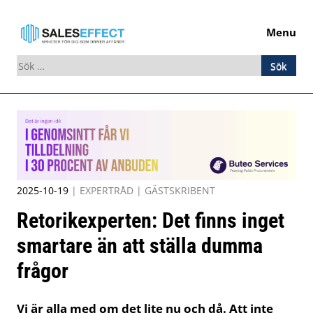
Menu
Sök
efter:
Skip
to
content
2025-10-19
|
EXPERTRÅD
|
GÄSTSKRIBENT
Retorikexperten: Det finns inget
smartare än att ställa dumma
frågor
Vi är alla med om det lite nu och då. Att inte