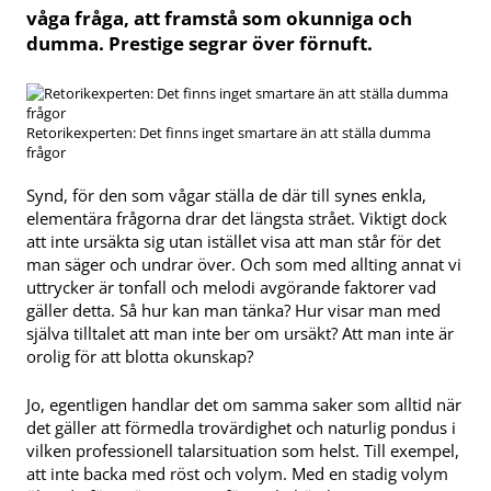
våga fråga, att framstå som okunniga och
dumma. Prestige segrar över förnuft.
Retorikexperten: Det finns inget smartare än att ställa dumma
frågor
Synd, för den som vågar ställa de där till synes enkla,
elementära frågorna drar det längsta strået. Viktigt dock
att inte ursäkta sig utan istället visa att man står för det
man säger och undrar över. Och som med allting annat vi
uttrycker är tonfall och melodi avgörande faktorer vad
gäller detta. Så hur kan man tänka? Hur visar man med
själva tilltalet att man inte ber om ursäkt? Att man inte är
orolig för att blotta okunskap?
Jo, egentligen handlar det om samma saker som alltid när
det gäller att förmedla trovärdighet och naturlig pondus i
vilken professionell talarsituation som helst. Till exempel,
att inte backa med röst och volym. Med en stadig volym