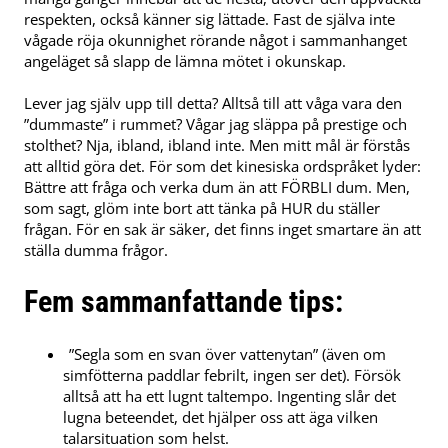
respekten, också känner sig lättade. Fast de själva inte
vågade röja okunnighet rörande något i sammanhanget
angeläget så slapp de lämna mötet i okunskap.
Lever jag själv upp till detta? Alltså till att våga vara den
”dummaste” i rummet? Vågar jag släppa på prestige och
stolthet? Nja, ibland, ibland inte. Men mitt mål är förstås
att alltid göra det. För som det kinesiska ordspråket lyder:
Bättre att fråga och verka dum än att FÖRBLI dum. Men,
som sagt, glöm inte bort att tänka på HUR du ställer
frågan. För en sak är säker, det finns inget smartare än att
ställa dumma frågor.
Fem sammanfattande tips:
”Segla som en svan över vattenytan” (även om
simfötterna paddlar febrilt, ingen ser det). Försök
alltså att ha ett lugnt taltempo. Ingenting slår det
lugna beteendet, det hjälper oss att äga vilken
talarsituation som helst.