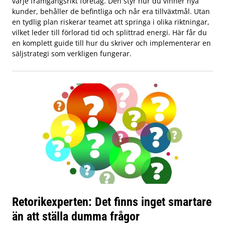
varje framgångsrikt företag. Den styr hur du vinner nya
kunder, behåller de befintliga och når era tillväxtmål. Utan
en tydlig plan riskerar teamet att springa i olika riktningar,
vilket leder till förlorad tid och splittrad energi. Här får du
en komplett guide till hur du skriver och implementerar en
säljstrategi som verkligen fungerar.
Retorikexperten: Det finns inget smartare
än att ställa dumma frågor