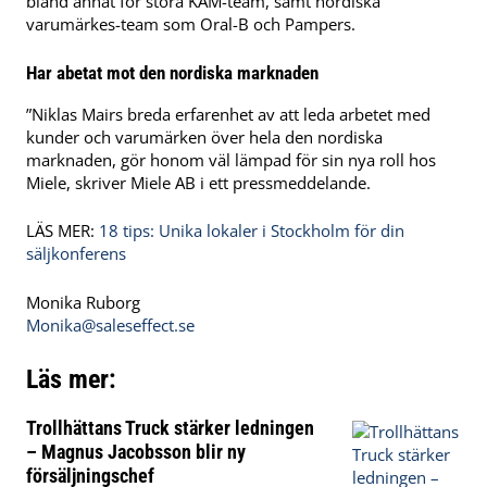
bland annat för stora KAM-team, samt nordiska
varumärkes-team som Oral-B och Pampers.
Har abetat mot den nordiska marknaden
”Niklas Mairs breda erfarenhet av att leda arbetet med
kunder och varumärken över hela den nordiska
marknaden, gör honom väl lämpad för sin nya roll hos
Miele, skriver Miele AB i ett pressmeddelande.
LÄS MER:
18 tips: Unika lokaler i Stockholm för din
säljkonferens
Monika Ruborg
Monika@saleseffect.se
Läs mer:
Trollhättans Truck stärker ledningen
– Magnus Jacobsson blir ny
försäljningschef