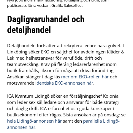
publicerats förra veckan. Grafik: Saleseffect
Dagligvaruhandel och
detaljhandel
Detaljhandeln fortsätter att rekrytera ledare nära golvet. I
Linköping söker EKO en säljchef för avdelningen Kläder &
Lek med helhetsansvar för varuflöde, drift och
teamutveckling. Krav på flerårig ledarerfarenhet inom
butik framhålls, liksom förmåga att driva förändring.
Ansökan stänger i dag; läs
mer om EKO-rollen här
och
motsvarande
identiska EKO-annonsen här
.
ICA Kvantum Lidingö söker en försäljningschef Kolonial
som leder sex säljledare och ansvarar för både strategi
och daglig drift. ICA-erfarenhet och goda kunskaper i
butiksekonomi efterfrågas. Sista ansökan är på onsdag; se
hela Lidingö-annonsen här
samt den
parallella Lidingö-
annonsen här
.