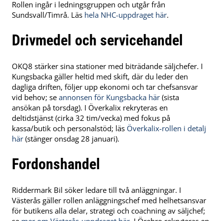
Rollen ingår i ledningsgruppen och utgår från
Sundsvall/Timrå. Läs
hela NHC-uppdraget här
.
Drivmedel och servicehandel
OKQ8 stärker sina stationer med biträdande säljchefer. I
Kungsbacka gäller heltid med skift, där du leder den
dagliga driften, följer upp ekonomi och tar chefsansvar
vid behov; se
annonsen för Kungsbacka här
(sista
ansökan på torsdag). I Överkalix rekryteras en
deltidstjänst (cirka 32 tim/vecka) med fokus på
kassa/butik och personalstöd; läs
Överkalix-rollen i detalj
här
(stänger onsdag 28 januari).
Fordonshandel
Riddermark Bil söker ledare till två anläggningar. I
Västerås gäller rollen anläggningschef med helhetsansvar
för butikens alla delar, strategi och coachning av säljchef;
se
mer om Västerås-uppdraget här
. I Örebro rekryteras en