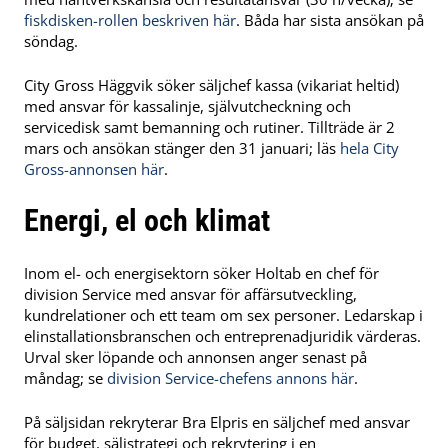
fiskdisken-rollen beskriven här
. Båda har sista ansökan på
söndag.
City Gross Häggvik söker säljchef kassa (vikariat heltid)
med ansvar för kassalinje, självutcheckning och
servicedisk samt bemanning och rutiner. Tillträde är 2
mars och ansökan stänger den 31 januari; läs
hela City
Gross-annonsen här
.
Energi, el och klimat
Inom el- och energisektorn söker Holtab en chef för
division Service med ansvar för affärsutveckling,
kundrelationer och ett team om sex personer. Ledarskap i
elinstallationsbranschen och entreprenadjuridik värderas.
Urval sker löpande och annonsen anger senast på
måndag; se
division Service-chefens annons här
.
På säljsidan rekryterar Bra Elpris en säljchef med ansvar
för budget, säljstrategi och rekrytering i en