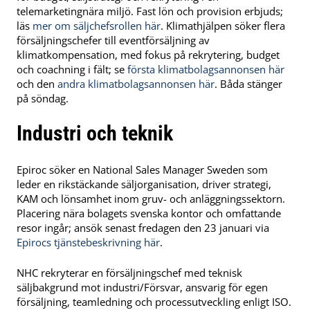
telemarketingnära miljö. Fast lön och provision erbjuds;
läs
mer om säljchefsrollen här
. Klimathjälpen söker flera
försäljningschefer till eventförsäljning av
klimatkompensation, med fokus på rekrytering, budget
och coachning i fält; se
första klimatbolagsannonsen här
och den
andra klimatbolagsannonsen här
. Båda stänger
på söndag.
Industri och teknik
Epiroc söker en National Sales Manager Sweden som
leder en rikstäckande säljorganisation, driver strategi,
KAM och lönsamhet inom gruv- och anläggningssektorn.
Placering nära bolagets svenska kontor och omfattande
resor ingår; ansök senast fredagen den 23 januari via
Epirocs tjänstebeskrivning här
.
NHC rekryterar en försäljningschef med teknisk
säljbakgrund mot industri/Försvar, ansvarig för egen
försäljning, teamledning och processutveckling enligt ISO.