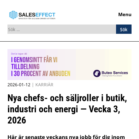
Menu
Sök
efter:
Skip
to
content
2026-01-12
|
KARRIÄR
Nya chefs- och säljroller i butik,
industri och energi — Vecka 3,
2026
Här är senaste veckans nya jobb för dig inom