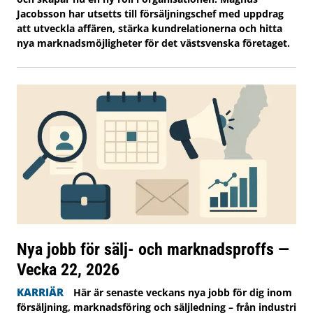
Jacobsson har utsetts till försäljningschef med uppdrag
att utveckla affären, stärka kundrelationerna och hitta
nya marknadsmöjligheter för det västsvenska företaget.
Nya jobb för sälj- och marknadsproffs —
Vecka 22, 2026
KARRIÄR
Här är senaste veckans nya jobb för dig inom
försäljning, marknadsföring och säljledning – från industri