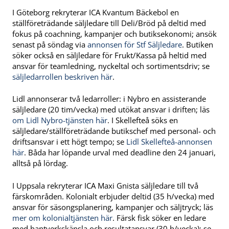
I Göteborg rekryterar ICA Kvantum Bäckebol en
ställföreträdande säljledare till Deli/Bröd på deltid med
fokus på coachning, kampanjer och butiksekonomi; ansök
senast på söndag via
annonsen för Stf Säljledare
. Butiken
söker också en säljledare för Frukt/Kassa på heltid med
ansvar för teamledning, nyckeltal och sortimentsdriv; se
säljledarrollen beskriven här
.
Lidl annonserar två ledarroller: i Nybro en assisterande
säljledare (20 tim/vecka) med utökat ansvar i driften; läs
om Lidl Nybro-tjänsten här
. I Skellefteå söks en
säljledare/ställföreträdande butikschef med personal- och
driftsansvar i ett högt tempo; se
Lidl Skellefteå-annonsen
här
. Båda har löpande urval med deadline den 24 januari,
alltså på lördag.
I Uppsala rekryterar ICA Maxi Gnista säljledare till två
färskområden. Kolonialt erbjuder deltid (35 h/vecka) med
ansvar för säsongsplanering, kampanjer och säljtryck; läs
mer om kolonialtjänsten här
. Färsk fisk söker en ledare
med hantverkskänsla och resultatansvar (30 h/vecka); se