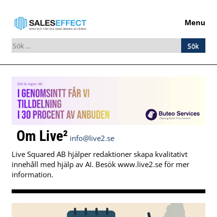
Menu
Sök
efter:
Skip
to
content
Om Live²
info@live2.se
Live Squared AB hjälper redaktioner skapa kvalitativt
innehåll med hjälp av AI. Besök www.live2.se för mer
information.