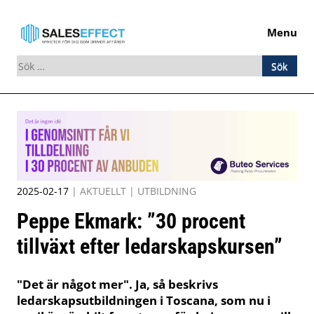
Menu
Sök
efter:
Skip
to
content
2025-02-17
|
AKTUELLT
|
UTBILDNING
Peppe Ekmark: ”30 procent
tillväxt efter ledarskapskursen”
"Det är något mer". Ja, så beskrivs
ledarskapsutbildningen i Toscana, som nu i