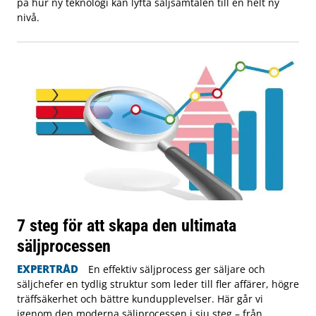
på hur ny teknologi kan lyfta säljsamtalen till en helt ny
nivå.
7 steg för att skapa den ultimata
säljprocessen
EXPERTRÅD
En effektiv säljprocess ger säljare och
säljchefer en tydlig struktur som leder till fler affärer, högre
träffsäkerhet och bättre kundupplevelser. Här går vi
igenom den moderna säljprocessen i sju steg – från