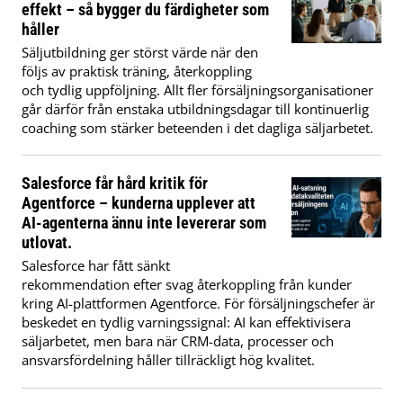
effekt – så bygger du färdigheter som
håller
Säljutbildning ger störst värde när den
följs av praktisk träning, återkoppling
och tydlig uppföljning. Allt fler försäljningsorganisationer
går därför från enstaka utbildningsdagar till kontinuerlig
coaching som stärker beteenden i det dagliga säljarbetet.
Salesforce får hård kritik för
Agentforce – kunderna upplever att
AI-agenterna ännu inte levererar som
utlovat.
Salesforce har fått sänkt
rekommendation efter svag återkoppling från kunder
kring AI-plattformen Agentforce. För försäljningschefer är
beskedet en tydlig varningssignal: AI kan effektivisera
säljarbetet, men bara när CRM-data, processer och
ansvarsfördelning håller tillräckligt hög kvalitet.