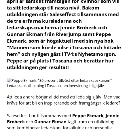
april är särskilt framtagen för kvinnor som vill
ta sitt ledarskap till nästa nivå. Bakom
utbildningen står Saleseffect tillsammans med
de tre erfarna kursledarna och
ledarskapscoacherna Jennie Brobeck och
Gunnar Ekman från Riverjump samt Peppe
Ekmark, som är högaktuell med sin nya bok
”Mannen som körde vilse i Toscana och hittade
hem” och nyligen gäst i TV4:s Nyhetsmorgon.
Peppe är på plats i Toscana och berättar hur
utbildningen ger resultat!
Ledarskapsutbildning i Toscana - en investering i dig själv
Att leda andra börjar alltid med att leda sig själv. Men vad
krävs för att bli en inspirerande och framgångsrik ledare?
Saleseffect har tillsammans med
Peppe Ekmark
,
Jennie
Brobeck
och
Gunnar Ekman
tagit fram en utbildning
som kombinerar ledarskap, försäljning och personlig