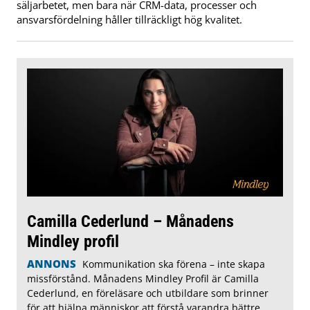
säljarbetet, men bara när CRM-data, processer och
ansvarsfördelning håller tillräckligt hög kvalitet.
Camilla Cederlund – Månadens
Mindley profil
ANNONS
Kommunikation ska förena – inte skapa
missförstånd. Månadens Mindley Profil är Camilla
Cederlund, en föreläsare och utbildare som brinner
för att hjälpa människor att förstå varandra bättre.