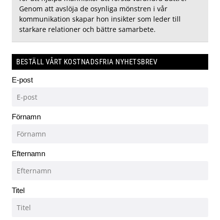
Genom att avslöja de osynliga mönstren i vår
kommunikation skapar hon insikter som leder till
starkare relationer och bättre samarbete.
BESTÄLL VÅRT KOSTNADSFRIA NYHETSBREV
E-post
Förnamn
Efternamn
Titel