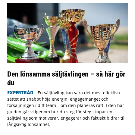
Den lönsamma säljtävlingen – så här gör
du
EXPERTRÅD
En säljtävling kan vara det mest effektiva
sättet att snabbt höja energin, engagemanget och
försäljningen i ditt team – om den planeras rätt. I den här
guiden går vi igenom hur du steg för steg skapar en
säljtävling som motiverar, engagerar och faktiskt bidrar till
långsiktig lönsamhet.