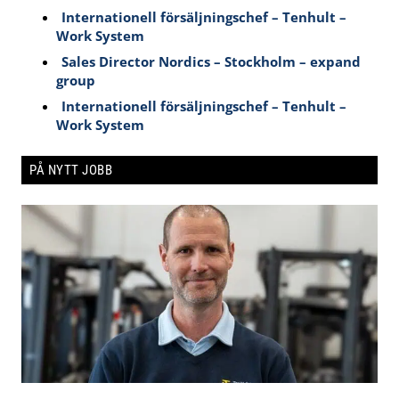
Internationell försäljningschef – Tenhult –
Work System
Sales Director Nordics – Stockholm – expand
group
Internationell försäljningschef – Tenhult –
Work System
PÅ NYTT JOBB