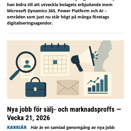
han bidra till att utveckla bolagets erbjudande inom
Microsoft Dynamics 365, Power Platform och AI –
områden som just nu står högt på många företags
digitaliseringsagendor.
Nya jobb för sälj- och marknadsproffs —
Vecka 21, 2026
KARRIÄR
Här är en samlad genomgång av nya jobb