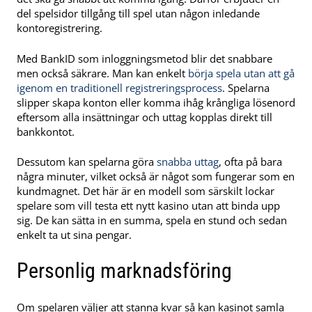
del spelsidor tillgång till spel utan någon inledande
kontoregistrering.
Med BankID som inloggningsmetod blir det snabbare
men också säkrare. Man kan enkelt
börja spela utan att gå
igenom en traditionell registreringsprocess
. Spelarna
slipper skapa konton eller komma ihåg krångliga lösenord
eftersom alla insättningar och uttag kopplas direkt till
bankkontot.
Dessutom kan spelarna göra
snabba uttag
, ofta på bara
några minuter, vilket också är något som fungerar som en
kundmagnet. Det här är en modell som särskilt lockar
spelare som vill testa ett nytt kasino utan att binda upp
sig. De kan sätta in en summa, spela en stund och sedan
enkelt ta ut sina pengar.
Personlig marknadsföring
Om spelaren väljer att stanna kvar så kan kasinot samla