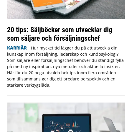
20 tips: Säljböcker som utvecklar dig
som säljare och försäljningschef
KARRIÄR
Hur mycket tid lägger du på att utveckla din
kunskap inom försäljning, ledarskap och kundpsykologi?
Som säljare eller försäljningschef behöver du ständigt fylla
på med ny inspiration, nya metoder och aktuella insikter.
Här får du 20 noga utvalda boktips inom flera områden
som tillsammans ger dig ett bredare perspektiv och en
starkare verktygslåda.