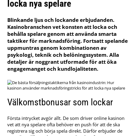
locka nya spelare
Blinkande ljus och lockande erbjudanden.
Kasinobranschen vet konsten att locka och
behålla spelare genom att använda smarta
taktiker för marknadsföring. Fortsatt spelande
uppmuntras genom kombinationen av
psykologi, teknik och belöningssystem. Alla
detaljer är noggrant utformade för att öka
engagemanget och kundlojaliteten.
Välkomstbonusar som lockar
Första intrycket avgör allt. De som driver online kasinon
vet att nya spelare ofta behöver en push för att de ska
registrera sig och börja spela direkt. Därför erbjuder de