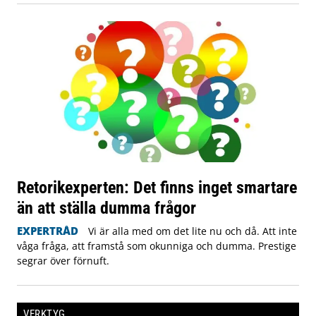
Retorikexperten: Det finns inget smartare
än att ställa dumma frågor
EXPERTRÅD
Vi är alla med om det lite nu och då. Att inte
våga fråga, att framstå som okunniga och dumma. Prestige
segrar över förnuft.
VERKTYG