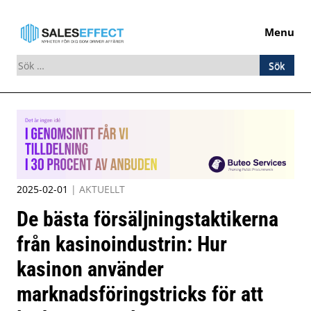
Menu
Sök
efter:
Skip
to
content
2025-02-01
|
AKTUELLT
De bästa försäljningstaktikerna
från kasinoindustrin: Hur
kasinon använder
marknadsföringstricks för att