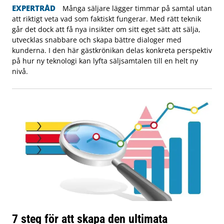
EXPERTRÅD
Många säljare lägger timmar på samtal utan
att riktigt veta vad som faktiskt fungerar. Med rätt teknik
går det dock att få nya insikter om sitt eget sätt att sälja,
utvecklas snabbare och skapa bättre dialoger med
kunderna. I den här gästkrönikan delas konkreta perspektiv
på hur ny teknologi kan lyfta säljsamtalen till en helt ny
nivå.
7 steg för att skapa den ultimata