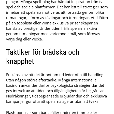
pengar. Många spelbolag har hämtat inspiration från tv-
spel och sociala plattformar. Det har lett till strategier som
innebär att spelarna motiveras att fortsätta genom olika
utmaningar, i form av tävlingar och turneringar. Att klättra
på en topplista eller vinna exklusiva priser skapar en
känsla av prestige. Under tiden hålls spelarna aktiva
genom utmaningar med varierande mål, som förnyas
varje dag eller vecka.
Taktiker för brådska och
knapphet
En känsla av att det är ont om tid leder ofta till handling
utan någon större eftertanke. Många internationella
kasinon använder därför psykologiska strategier där det
ges intryck av att tiden och tillgängligheten är begränsad.
Nedräkningar, tidsbegränsade erbjudanden och exklusiva
kampanjer gör ofta att spelarna agerar utan att tveka.
Flash-bonusar som bara gäller under en timme eller