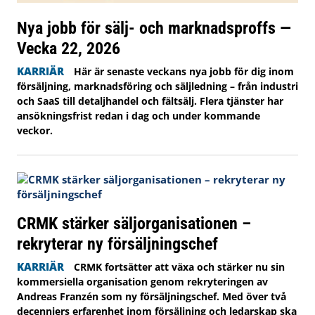
Nya jobb för sälj- och marknadsproffs —
Vecka 22, 2026
KARRIÄR
Här är senaste veckans nya jobb för dig inom
försäljning, marknadsföring och säljledning – från industri
och SaaS till detaljhandel och fältsälj. Flera tjänster har
ansökningsfrist redan i dag och under kommande
veckor.
CRMK stärker säljorganisationen –
rekryterar ny försäljningschef
KARRIÄR
CRMK fortsätter att växa och stärker nu sin
kommersiella organisation genom rekryteringen av
Andreas Franzén som ny försäljningschef. Med över två
decenniers erfarenhet inom försäljning och ledarskap ska