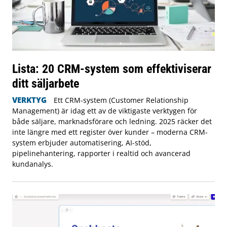
Lista: 20 CRM-system som effektiviserar
ditt säljarbete
VERKTYG
Ett CRM-system (Customer Relationship
Management) är idag ett av de viktigaste verktygen för
både säljare, marknadsförare och ledning. 2025 räcker det
inte längre med ett register över kunder – moderna CRM-
system erbjuder automatisering, AI-stöd,
pipelinehantering, rapporter i realtid och avancerad
kundanalys.