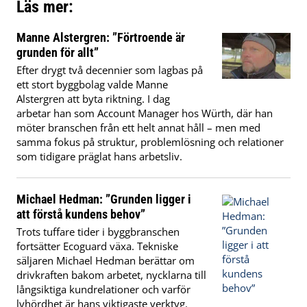
Läs mer:
Manne Alstergren: ”Förtroende är
grunden för allt”
Efter drygt två decennier som lagbas på
ett stort byggbolag valde Manne
Alstergren att byta riktning. I dag
arbetar han som Account Manager hos Würth, där han
möter branschen från ett helt annat håll – men med
samma fokus på struktur, problemlösning och relationer
som tidigare präglat hans arbetsliv.
Michael Hedman: ”Grunden ligger i
att förstå kundens behov”
Trots tuffare tider i byggbranschen
fortsätter Ecoguard växa. Tekniske
säljaren Michael Hedman berättar om
drivkraften bakom arbetet, nycklarna till
långsiktiga kundrelationer och varför
lyhördhet är hans viktigaste verktyg.