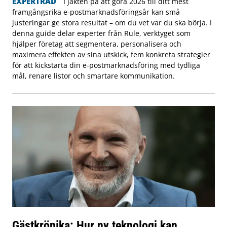
EXPERTRÅD
I jakten på att göra 2026 till ditt mest
framgångsrika e-postmarknadsföringsår kan små
justeringar ge stora resultat – om du vet var du ska börja. I
denna guide delar experter från Rule, verktyget som
hjälper företag att segmentera, personalisera och
maximera effekten av sina utskick, fem konkreta strategier
för att kickstarta din e-postmarknadsföring med tydliga
mål, renare listor och smartare kommunikation.
Gästkrönika: Hur ny teknologi kan