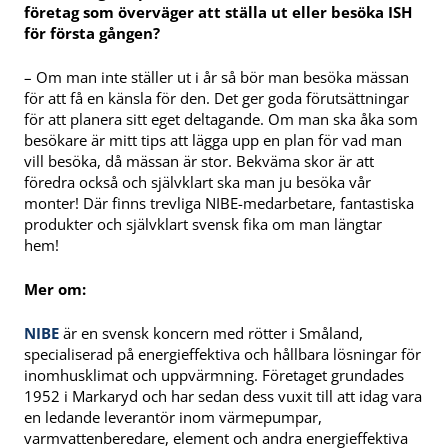
företag som överväger att ställa ut eller besöka ISH
för första gången?
– Om man inte ställer ut i år så bör man besöka mässan
för att få en känsla för den. Det ger goda förutsättningar
för att planera sitt eget deltagande. Om man ska åka som
besökare är mitt tips att lägga upp en plan för vad man
vill besöka, då mässan är stor. Bekväma skor är att
föredra också och självklart ska man ju besöka vår
monter! Där finns trevliga NIBE-medarbetare, fantastiska
produkter och självklart svensk fika om man längtar
hem!
Mer om:
NIBE
är en svensk koncern med rötter i Småland,
specialiserad på energieffektiva och hållbara lösningar för
inomhusklimat och uppvärmning. Företaget grundades
1952 i Markaryd och har sedan dess vuxit till att idag vara
en ledande leverantör inom värmepumpar,
varmvattenberedare, element och andra energieffektiva