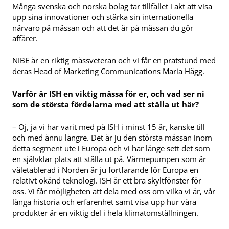
Många svenska och norska bolag tar tillfället i akt att visa
upp sina innovationer och stärka sin internationella
närvaro på mässan och att det är på mässan du gör
affärer.
NIBE är en riktig mässveteran och vi får en pratstund med
deras Head of Marketing Communications Maria Hägg.
Varför är ISH en viktig mässa för er, och vad ser ni
som de största fördelarna med att ställa ut här?
– Oj, ja vi har varit med på ISH i minst 15 år, kanske till
och med ännu längre. Det är ju den största mässan inom
detta segment ute i Europa och vi har länge sett det som
en självklar plats att ställa ut på. Värmepumpen som är
väletablerad i Norden är ju fortfarande för Europa en
relativt okänd teknologi. ISH är ett bra skyltfönster för
oss. Vi får möjligheten att dela med oss om vilka vi är, vår
långa historia och erfarenhet samt visa upp hur våra
produkter är en viktig del i hela klimatomställningen.