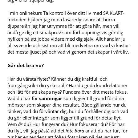
I min onlinekurs Ta kontroll över ditt liv med SÅ KLART-
metoden hjälper jag mina läsare/lyssnare att borra
djupare än jag har utrymme för att göra här, men vill
ändå ge dig ett smakprov som förhoppningsvis gör dig
nyfiken på att jobba vidare med dig själv. Allt handlar ju
till syvende och sist om att bli medvetna om vad vi kastar
det mesta ljuset på och vad vi genom det skapar i vårt liv.
Går det bra nu?
Har du värsta flytet? Känner du dig kraftfull och
framgångsrik i din yrkesroll? Har du goda kundrelationer
och lätt för att skapa nya? Fundera över ditt mesta fokus.
Vad du har för
sanningar
som ligger till grund för dina
mönster som skapar dina resultat. Både gällande hur du
tänker, vad du förväntar dig, hur du förhåller dig och vad
du gör eller inte gör som ligger till grund för detta flyt.
Vem
är
du? Hur fungerar du? Hur fokuserar du? För har
du flyt, vill jag påstå att det
inte bara
är att du har tur, för
tur
har en tendens att följa i fotspåren på det jag just