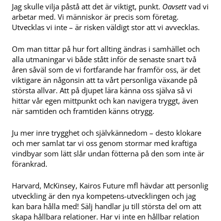
Jag skulle vilja påstå att det är viktigt, punkt.
Oavsett
vad vi
arbetar med. Vi människor är precis som företag.
Utvecklas vi inte – är risken väldigt stor att vi avvecklas.
Om man tittar på hur fort allting ändras i samhället och
alla utmaningar vi både stått inför de senaste snart två
åren såväl som de vi fortfarande har framför oss, är det
viktigare än någonsin att ta vårt personliga växande på
största allvar. Att på djupet lära känna oss själva så vi
hittar vår egen mittpunkt och kan navigera tryggt, även
när samtiden och framtiden känns otrygg.
Ju mer inre trygghet och självkännedom – desto klokare
och mer samlat tar vi oss genom stormar med kraftiga
vindbyar som lätt slår undan fötterna på den som inte är
förankrad.
Harvard, McKinsey, Kairos Future mfl hävdar att personlig
utveckling är den nya kompetens-utvecklingen och jag
kan bara hålla med! Sälj handlar ju till största del om att
skapa hållbara relationer. Har vi inte en hållbar relation