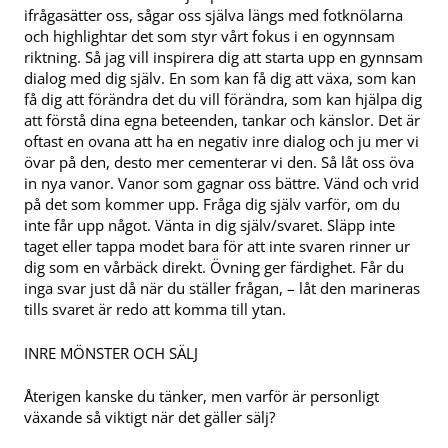
ifrågasätter oss, sågar oss själva längs med fotknölarna
och highlightar det som styr vårt fokus i en ogynnsam
riktning. Så jag vill inspirera dig att starta upp en gynnsam
dialog med dig själv. En som kan få dig att växa, som kan
få dig att förändra det du vill förändra, som kan hjälpa dig
att förstå dina egna beteenden, tankar och känslor. Det är
oftast en ovana att ha en negativ inre dialog och ju mer vi
övar på den, desto mer cementerar vi den. Så låt oss öva
in nya vanor. Vanor som gagnar oss bättre. Vänd och vrid
på det som kommer upp. Fråga dig själv varför, om du
inte får upp något. Vänta in dig själv/svaret. Släpp inte
taget eller tappa modet bara för att inte svaren rinner ur
dig som en vårbäck direkt. Övning ger färdighet. Får du
inga svar just då när du ställer frågan, – låt den marineras
tills svaret är redo att komma till ytan.
INRE MÖNSTER OCH SÄLJ
Återigen kanske du tänker, men varför är personligt
växande så viktigt när det gäller sälj?