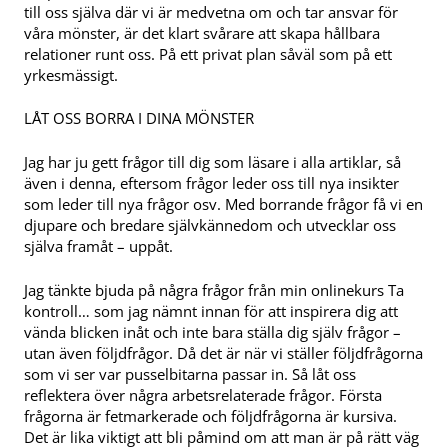
till oss själva där vi är medvetna om och tar ansvar för
våra mönster, är det klart svårare att skapa hållbara
relationer runt oss. På ett privat plan såväl som på ett
yrkesmässigt.
LÅT OSS BORRA I DINA MÖNSTER
Jag har ju gett frågor till dig som läsare i alla artiklar, så
även i denna, eftersom frågor leder oss till nya insikter
som leder till nya frågor osv. Med borrande frågor få vi en
djupare och bredare självkännedom och utvecklar oss
själva framåt – uppåt.
Jag tänkte bjuda på några frågor från min onlinekurs Ta
kontroll… som jag nämnt innan för att inspirera dig att
vända blicken inåt och inte bara ställa dig själv frågor –
utan även följdfrågor. Då det är när vi ställer följdfrågorna
som vi ser var pusselbitarna passar in. Så låt oss
reflektera över några arbetsrelaterade frågor. Första
frågorna är fetmarkerade och följdfrågorna är kursiva.
Det är lika viktigt att bli påmind om att man är på rätt väg