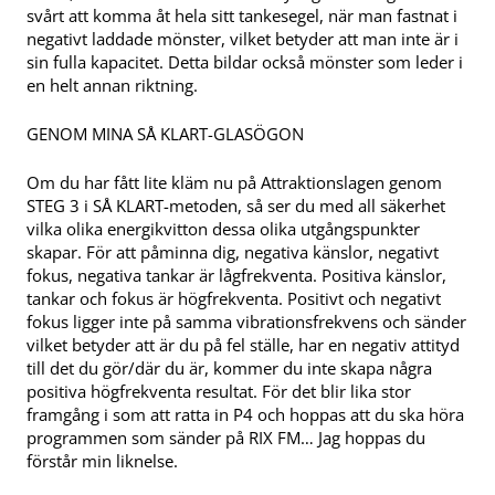
svårt att komma åt hela sitt tankesegel, när man fastnat i
negativt laddade mönster, vilket betyder att man inte är i
sin fulla kapacitet. Detta bildar också mönster som leder i
en helt annan riktning.
GENOM MINA SÅ KLART-GLASÖGON
Om du har fått lite kläm nu på Attraktionslagen genom
STEG 3 i SÅ KLART-metoden, så ser du med all säkerhet
vilka olika energikvitton dessa olika utgångspunkter
skapar. För att påminna dig, negativa känslor, negativt
fokus, negativa tankar är lågfrekventa. Positiva känslor,
tankar och fokus är högfrekventa. Positivt och negativt
fokus ligger inte på samma vibrationsfrekvens och sänder
vilket betyder att är du på fel ställe, har en negativ attityd
till det du gör/där du är, kommer du inte skapa några
positiva högfrekventa resultat. För det blir lika stor
framgång i som att ratta in P4 och hoppas att du ska höra
programmen som sänder på RIX FM… Jag hoppas du
förstår min liknelse.