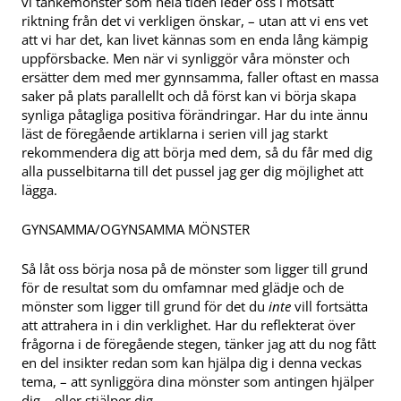
vi tankemönster som hela tiden leder oss i motsatt
riktning från det vi verkligen önskar, – utan att vi ens vet
att vi har det, kan livet kännas som en enda lång kämpig
uppförsbacke. Men när vi synliggör våra mönster och
ersätter dem med mer gynnsamma, faller oftast en massa
saker på plats parallellt och då först kan vi börja skapa
synliga påtagliga positiva förändringar. Har du inte ännu
läst de föregående artiklarna i serien vill jag starkt
rekommendera dig att börja med dem, så du får med dig
alla pusselbitarna till det pussel jag ger dig möjlighet att
lägga.
GYNSAMMA/OGYNSAMMA MÖNSTER
Så låt oss börja nosa på de mönster som ligger till grund
för de resultat som du omfamnar med glädje och de
mönster som ligger till grund för det du
inte
vill fortsätta
att attrahera in i din verklighet. Har du reflekterat över
frågorna i de föregående stegen, tänker jag att du nog fått
en del insikter redan som kan hjälpa dig i denna veckas
tema, – att synliggöra dina mönster som antingen hjälper
dig – eller stjälper dig.