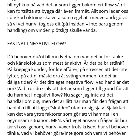
bli nyfikna på vad det är som ligger bakom ert flow så ni
kan fortsätta att bygga där även framåt. Allt som leder oss
i önskad riktning ska vi ta som regel att medvetandegöra,
så vi vet hur vi tog oss dit (på insidan – inte bara genom
handling) om vinden plötsligt skulle vända.
FASTNAT I NEGATIVT FLOW?
Då behöver du/ni bli medvetna om vad det är för tanke
och känslofokus som mest är aktivt. Är det på bristtänk?
På knepiga kunder, för lite affärer, på stressen att det inte
lyfter, på att ni måste dra åt svångremmen för det är
dåliga tider? Är det ditt eget negativa flow, vad handlar det
om? Vad tror du själv att det är som ligger till grund för att
du hamnat i negativt flow? Nu säger jag inte att det
handlar om dig, men det är lätt när man får den frågan att
hänfalla till att lägga ”skulden” utanför sig själv. Självklart
kan det vara yttre faktorer som gör att vi hamnat i en
ogynnsam situation. MEN, vårt eget ansvar i frågan är hur
tar vi oss igenom, hur vi växer trots krisen, hur vi behöver
tänka, vad vi behöver göra/inte göra och vem vi behöver