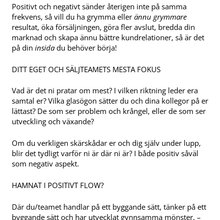
Positivt och negativt sänder återigen inte på samma
frekvens, så vill du ha grymma eller
ännu grymmare
resultat, öka försäljningen, göra fler avslut, bredda din
marknad och skapa ännu bättre kundrelationer, så är det
på din
insida
du behöver börja!
DITT EGET OCH SÄLJTEAMETS MESTA FOKUS
Vad är det ni pratar om mest? I vilken riktning leder era
samtal er? Vilka glasögon sätter du och dina kollegor på er
lättast? De som ser problem och krångel, eller de som ser
utveckling och växande?
Om du verkligen skärskådar er och dig själv under lupp,
blir det tydligt varför ni är där ni är? I både positiv såväl
som negativ aspekt.
HAMNAT I POSITIVT FLOW?
Där du/teamet handlar på ett byggande sätt, tänker på ett
byggande sätt och har utvecklat gynnsamma mönster, –