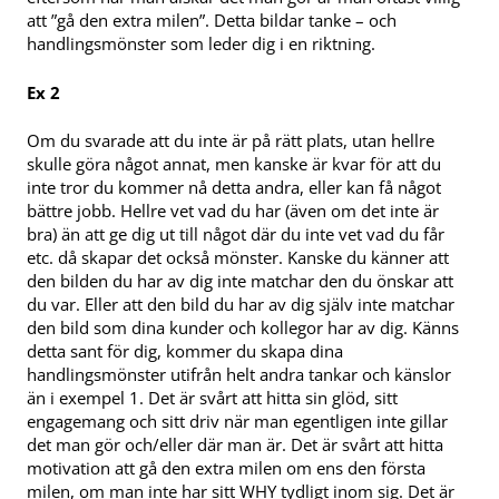
att ”gå den extra milen”. Detta bildar tanke – och
handlingsmönster som leder dig i en riktning.
Ex 2
Om du svarade att du inte är på rätt plats, utan hellre
skulle göra något annat, men kanske är kvar för att du
inte tror du kommer nå detta andra, eller kan få något
bättre jobb. Hellre vet vad du har (även om det inte är
bra) än att ge dig ut till något där du inte vet vad du får
etc. då skapar det också mönster. Kanske du känner att
den bilden du har av dig inte matchar den du önskar att
du var. Eller att den bild du har av dig själv inte matchar
den bild som dina kunder och kollegor har av dig. Känns
detta sant för dig, kommer du skapa dina
handlingsmönster utifrån helt andra tankar och känslor
än i exempel 1. Det är svårt att hitta sin glöd, sitt
engagemang och sitt driv när man egentligen inte gillar
det man gör och/eller där man är. Det är svårt att hitta
motivation att gå den extra milen om ens den första
milen, om man inte har sitt WHY tydligt inom sig. Det är