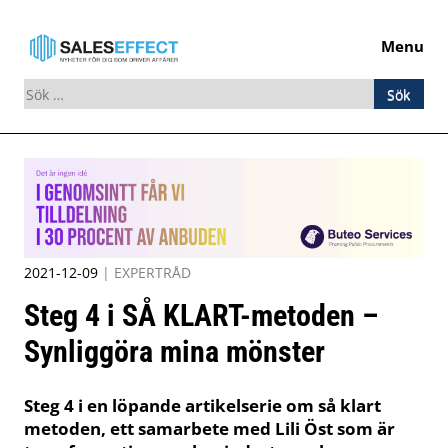
Menu
Sök
efter:
Skip
to
content
2021-12-09
|
EXPERTRÅD
Steg 4 i SÅ KLART-metoden –
Synliggöra mina mönster
Steg 4 i en löpande artikelserie om så klart
metoden, ett samarbete med Lili Öst som är