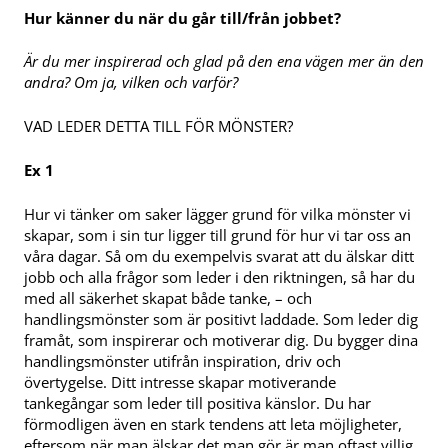
Hur känner du när du går till/från jobbet?
Är du mer inspirerad och glad på den ena vägen mer än den
andra? Om ja, vilken och varför?
VAD LEDER DETTA TILL FÖR MÖNSTER?
Ex 1
Hur vi tänker om saker lägger grund för vilka mönster vi
skapar, som i sin tur ligger till grund för hur vi tar oss an
våra dagar. Så om du exempelvis svarat att du älskar ditt
jobb och alla frågor som leder i den riktningen, så har du
med all säkerhet skapat både tanke, – och
handlingsmönster som är positivt laddade. Som leder dig
framåt, som inspirerar och motiverar dig. Du bygger dina
handlingsmönster utifrån inspiration, driv och
övertygelse. Ditt intresse skapar motiverande
tankegångar som leder till positiva känslor. Du har
förmodligen även en stark tendens att leta möjligheter,
eftersom när man älskar det man gör är man oftast villig