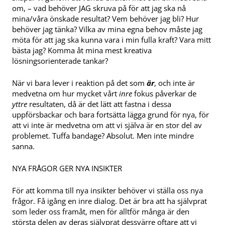
om, – vad behöver JAG skruva på för att jag ska nå
mina/våra önskade resultat? Vem behöver jag bli? Hur
behöver jag tänka? Vilka av mina egna behov måste jag
möta för att jag ska kunna vara i min fulla kraft? Vara mitt
bästa jag? Komma åt mina mest kreativa
lösningsorienterade tankar?
När vi bara lever i reaktion på det som
är
, och inte är
medvetna om hur mycket vårt
inre
fokus påverkar de
yttre
resultaten, då är det lätt att fastna i dessa
uppförsbackar och bara fortsätta lägga grund för nya, för
att vi inte är medvetna om att vi själva är en stor del av
problemet. Tuffa bandage? Absolut. Men inte mindre
sanna.
NYA FRÅGOR GER NYA INSIKTER
För att komma till nya insikter behöver vi ställa oss nya
frågor. Få igång en inre dialog. Det är bra att ha självprat
som leder oss framåt, men för alltför många är den
största delen av deras självprat dessvärre oftare att vi