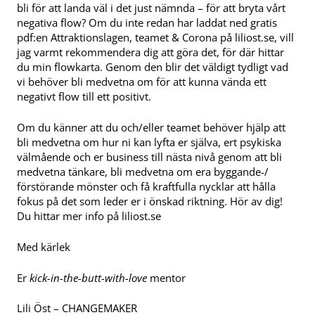
bli för att landa väl i det just nämnda – för att bryta vårt
negativa flow? Om du inte redan har laddat ned gratis
pdf:en Attraktionslagen, teamet & Corona på liliost.se, vill
jag varmt rekommendera dig att göra det, för där hittar
du min flowkarta. Genom den blir det väldigt tydligt vad
vi behöver bli medvetna om för att kunna vända ett
negativt flow till ett positivt.
Om du känner att du och/eller teamet behöver hjälp att
bli medvetna om hur ni kan lyfta er själva, ert psykiska
välmående och er business till nästa nivå genom att bli
medvetna tänkare, bli medvetna om era byggande-/
förstörande mönster och få kraftfulla nycklar att hålla
fokus på det som leder er i önskad riktning. Hör av dig!
Du hittar mer info på liliost.se
Med kärlek
Er
kick-in-the-butt-with-love
mentor
Lili Öst – CHANGEMAKER