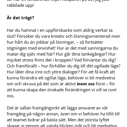
rabblade upp!
Är det trögt?
Har du hamnat i en uppförsbacke som aldrig verkar ta
slut? Försöker du vara kreativ och lösningsorienterad men
hur hårt du än jobbar på lösningar, – så fortsätter
stigningen med envishet! Hur är det med sanningarna du
matar dig själv med här? Hur går dina tankegångar? Hur
mycket stress finns det i kroppen? Vad förväntar du dig?
Och framförallt – hur förhåller du dig till ditt ogillade läge?
Hur låter dina inre och yttre dialoger? För att få kraft att
kunna förändra ett ogillat läge, behöver vi bli medvetna
om och skruva på det som är aktivt
inom oss
först – för
att kunna skapa den önskade förändringen vi vill se
runt
oss.
Det är sällan framgångsrikt att lägga ansvaret av vår
framgång på någon annan, även om vi behöver ha tillit till
att teamet bidrar på bästa sätt. Men det största lyftet
skapar vi genom att vända blicken inåt och bli medvetna