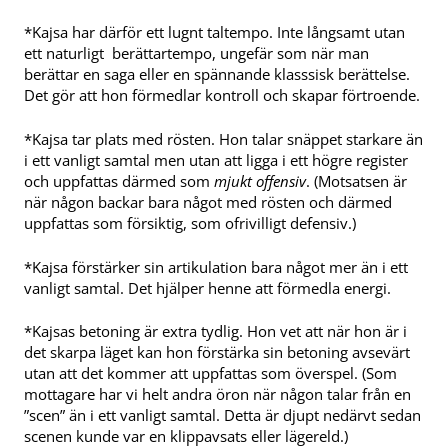
*Kajsa har därför ett lugnt taltempo. Inte långsamt utan
ett naturligt berättartempo, ungefär som när man
berättar en saga eller en spännande klasssisk berättelse.
Det gör att hon förmedlar kontroll och skapar förtroende.
*Kajsa tar plats med rösten. Hon talar snäppet starkare än
i ett vanligt samtal men utan att ligga i ett högre register
och uppfattas därmed som
mjukt offensiv
. (Motsatsen är
när någon backar bara något med rösten och därmed
uppfattas som försiktig, som ofrivilligt defensiv.)
*Kajsa förstärker sin artikulation bara något mer än i ett
vanligt samtal. Det hjälper henne att förmedla energi.
*Kajsas betoning är extra tydlig. Hon vet att när hon är i
det skarpa läget kan hon förstärka sin betoning avsevärt
utan att det kommer att uppfattas som överspel. (Som
mottagare har vi helt andra öron när någon talar från en
”scen” än i ett vanligt samtal. Detta är djupt nedärvt sedan
scenen kunde var en klippavsats eller lägereld.)