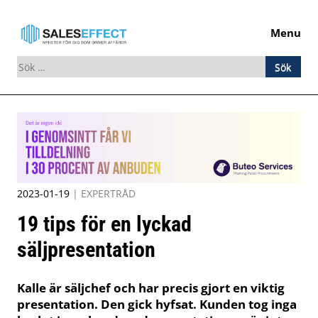
Menu
Sök
efter:
Skip
to
content
2023-01-19
|
EXPERTRÅD
19 tips för en lyckad
säljpresentation
Kalle är säljchef och har precis gjort en viktig
presentation. Den gick hyfsat. Kunden tog inga