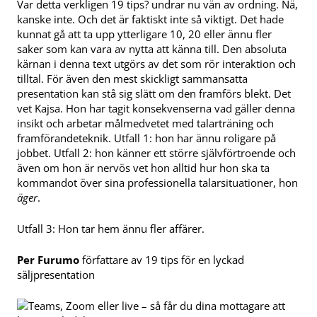
Var detta verkligen 19 tips? undrar nu vän av ordning. Nä,
kanske inte. Och det är faktiskt inte så viktigt. Det hade
kunnat gå att ta upp ytterligare 10, 20 eller ännu fler
saker som kan vara av nytta att känna till. Den absoluta
kärnan i denna text utgörs av det som rör interaktion och
tilltal. För även den mest skickligt sammansatta
presentation kan stå sig slätt om den framförs blekt. Det
vet Kajsa. Hon har tagit konsekvenserna vad gäller denna
insikt och arbetar målmedvetet med talarträning och
framförandeteknik. Utfall 1: hon har ännu roligare på
jobbet. Utfall 2: hon känner ett större självförtroende och
även om hon är nervös vet hon alltid hur hon ska ta
kommandot över sina professionella talarsituationer, hon
äger
.
Utfall 3: Hon tar hem ännu fler affärer.
Per Furumo
författare av 19 tips för en lyckad
säljpresentation