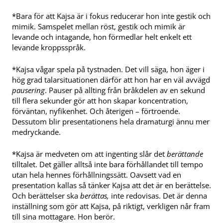
*Bara för att Kajsa är i fokus reducerar hon inte gestik och
mimik. Samspelet mellan röst, gestik och mimik är
levande och intagande, hon förmedlar helt enkelt ett
levande kroppsspråk.
*Kajsa vågar spela på tystnaden. Det vill säga, hon äger i
hög grad talarsituationen därför att hon har en väl avvägd
pausering
. Pauser på allting från bråkdelen av en sekund
till flera sekunder gör att hon skapar koncentration,
förväntan, nyfikenhet. Och återigen – förtroende.
Dessutom blir presentationens hela dramaturgi ännu mer
medryckande.
*Kajsa är medveten om att ingenting slår det
berättande
tilltalet. Det gäller alltså inte bara förhållandet till tempo
utan hela hennes förhållningssätt. Oavsett vad en
presentation kallas så tänker Kajsa att det är en berättelse.
Och berättelser ska
berättas,
inte redovisas. Det är denna
inställning som gör att Kajsa, på riktigt, verkligen når fram
till sina mottagare. Hon berör.