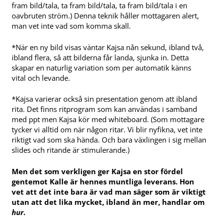
fram bild/tala, ta fram bild/tala, ta fram bild/tala i en
oavbruten ström.) Denna teknik håller mottagaren alert,
man vet inte vad som komma skall.
*När en ny bild visas väntar Kajsa nån sekund, ibland två,
ibland flera, så att bilderna får landa, sjunka in. Detta
skapar en naturlig variation som per automatik känns
vital och levande.
*Kajsa varierar också sin presentation genom att ibland
rita. Det finns ritprogram som kan användas i samband
med ppt men Kajsa kör med whiteboard. (Som mottagare
tycker vi alltid om när någon ritar. Vi blir nyfikna, vet inte
riktigt vad som ska hända. Och bara växlingen i sig mellan
slides och ritande är stimulerande.)
Men det som verkligen ger Kajsa en stor fördel
gentemot Kalle är hennes muntliga leverans. Hon
vet att det inte bara är vad man säger som är viktigt
utan att det lika mycket, ibland än mer, handlar om
hur
.