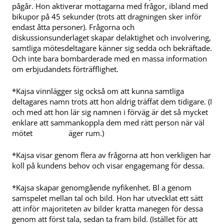
pågår. Hon aktiverar mottagarna med frågor, ibland med
bikupor på 45 sekunder (trots att dragningen sker inför
endast åtta personer). Frågorna och
diskussionsunderlaget skapar delaktighet och involvering,
samtliga mötesdeltagare känner sig sedda och bekräftade.
Och inte bara bombarderade med en massa information
om erbjudandets förträfflighet.
*Kajsa vinnlägger sig också om att kunna samtliga
deltagares namn trots att hon aldrig träffat dem tidigare. (I
och med att hon lär sig namnen i förväg är det så mycket
enklare att sammankoppla dem med rätt person när väl
mötet äger rum.)
*Kajsa visar genom flera av frågorna att hon verkligen har
koll på kundens behov och visar engagemang för dessa.
*Kajsa skapar genomgående nyfikenhet. Bl a genom
samspelet mellan tal och bild. Hon har utvecklat ett sätt
att inför majoriteten av bilder kratta manegen för dessa
genom att först tala, sedan ta fram bild. (Istället för att