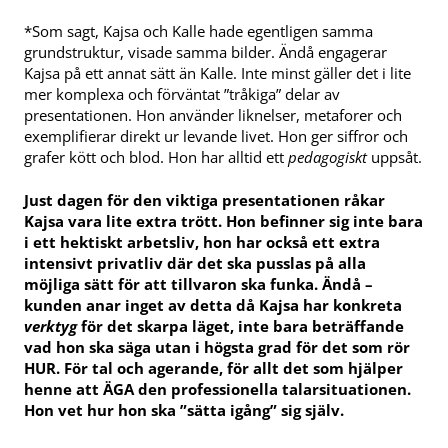
*Som sagt, Kajsa och Kalle hade egentligen samma
grundstruktur, visade samma bilder. Ändå engagerar
Kajsa på ett annat sätt än Kalle. Inte minst gäller det i lite
mer komplexa och förväntat ”tråkiga” delar av
presentationen. Hon använder liknelser, metaforer och
exemplifierar direkt ur levande livet. Hon ger siffror och
grafer kött och blod. Hon har alltid ett
pedagogiskt
uppsåt.
Just dagen för den viktiga presentationen råkar
Kajsa vara lite extra trött. Hon befinner sig inte bara
i ett hektiskt arbetsliv, hon har också ett extra
intensivt privatliv där det ska pusslas på alla
möjliga sätt för att tillvaron ska funka. Ändå –
kunden anar inget av detta då Kajsa har konkreta
verktyg
för det skarpa läget, inte bara beträffande
vad hon ska säga utan i högsta grad för det som rör
HUR. För tal och agerande, för allt det som hjälper
henne att ÄGA den professionella talarsituationen.
Hon vet hur hon ska ”sätta igång” sig själv.