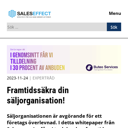
Menu
Sök
efter:
Skip
to
content
2023-11-24
|
EXPERTRÅD
Framtidssäkra din
säljorganisation!
Säljorganisationen är avgörande för ett
företags överlevnad. I detta whitepaper från