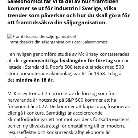
Salesonomics får vi ta del av hur framtiden
kommer se ut för industrin i Sverige, vilka
trender som påverkar och hur du skall göra för
att framtidssäkra din säljorganisation.
Framtidssäkra din säljorganisation! Foto: Salesonomics
I en nyligen genomförd studie av McKinsey konstaterades
att den
genomsnittliga livslängden för företag
som är
listade i Standard & Poor’s 500 (ett aktieindex med 500
stora börsnoterade aktiebolag) var 61 år 1958. I dag är
det
mindre än 18 år
.
McKinsey tror att 75 procent av de företag som för
närvarande är noterade på S&P 500 kommer att ha
försvunnit år 2027. De kommer att köpas upp, fusioneras
eller gå i konkurs. Samtidigt är accelererande
klimatförändringar ett hot mot världens fortsatta existens
och en ny tillväxtstrategi för omställning till en modern,
resurseffektiv och konkurrenskraftig ekonomi är