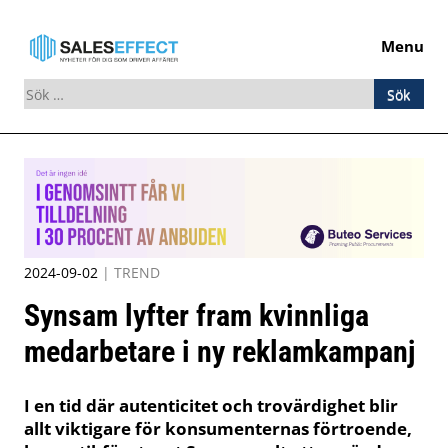
Menu
Sök
efter:
Skip
to
content
2024-09-02
|
TREND
Synsam lyfter fram kvinnliga
medarbetare i ny reklamkampanj
I en tid där autenticitet och trovärdighet blir
allt viktigare för konsumenternas förtroende,