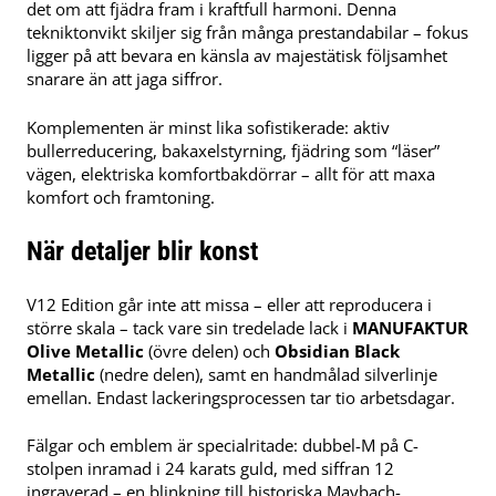
det om att fjädra fram i kraftfull harmoni. Denna
tekniktonvikt skiljer sig från många prestandabilar – fokus
ligger på att bevara en känsla av majestätisk följsamhet
snarare än att jaga siffror.
Komplementen är minst lika sofistikerade: aktiv
bullerreducering, bakaxelstyrning, fjädring som “läser”
vägen, elektriska komfortbakdörrar – allt för att maxa
komfort och framtoning.
När detaljer blir konst
V12 Edition går inte att missa – eller att reproducera i
större skala ­– tack vare sin tredelade lack i
MANUFAKTUR
Olive Metallic
(övre delen) och
Obsidian Black
Metallic
(nedre delen), samt en handmålad silverlinje
emellan. Endast lackeringsprocessen tar tio arbetsdagar.
Fälgar och emblem är specialritade: dubbel-M på C-
stolpen inramad i 24 karats guld, med siffran 12
ingraverad – en blinkning till historiska Maybach-