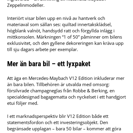
Zeppelinmodeller.
Interiört visar bilen upp en nivå av hantverk och
materiaval som sällan ses: quiltad innertaksklädsel,
högblank valnöt, handsydd ratt och förgyllda inlägg i
mittkonsolen. Märkningen “1 of 50” påminner om bilens
exklusivitet, och den gyllene dekoreringen kan kräva upp
till sju dagars arbete per exemplar.
Mer än bara bil – ett lyxpaket
Att äga en Mercedes-Maybach V12 Edition inkluderar mer
än bara bilen. Tillbehören är utvalda med omsorg:
försilvrade champagneglas från Robbe & Berking, en
specialdesignad bagagematta och nyckelset i ett handgjort
etui följer med.
I ett marknadsperspektiv blir V12 Edition både ett
statementsfordon och ett investeringsobjekt. Den
begränsade upplagan – bara 50 bilar – kommer att göra