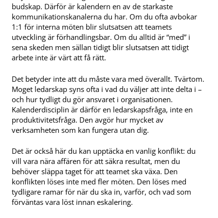
budskap. Därför är kalendern en av de starkaste
kommunikationskanalerna du har. Om du ofta avbokar
1:1 för interna möten blir slutsatsen att teamets
utveckling är förhandlingsbar. Om du alltid är “med” i
sena skeden men sällan tidigt blir slutsatsen att tidigt
arbete inte är värt att få rätt.
Det betyder inte att du måste vara med överallt. Tvärtom.
Moget ledarskap syns ofta i vad du väljer att inte delta i –
och hur tydligt du gör ansvaret i organisationen.
Kalenderdisciplin är därför en ledarskapsfråga, inte en
produktivitetsfråga. Den avgör hur mycket av
verksamheten som kan fungera utan dig.
Det är också här du kan upptäcka en vanlig konflikt: du
vill vara nära affären för att säkra resultat, men du
behöver släppa taget för att teamet ska växa. Den
konflikten löses inte med fler möten. Den löses med
tydligare ramar för när du ska in, varför, och vad som
förväntas vara löst innan eskalering.