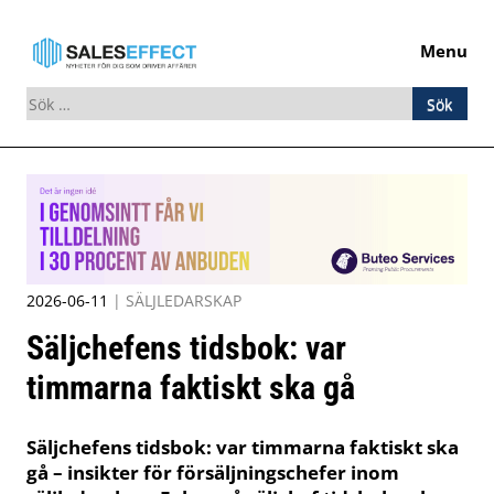
Menu
Sök
efter:
Skip
to
content
2026-06-11
|
SÄLJLEDARSKAP
Säljchefens tidsbok: var
timmarna faktiskt ska gå
Säljchefens tidsbok: var timmarna faktiskt ska
gå – insikter för försäljningschefer inom