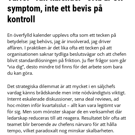
symptom, inte ett bevis på
kontroll
En överfylld kalender upplevs ofta som ett tecken på
betydelse: jag behövs, jag är involverad, jag driver
affären. I praktiken är det lika ofta ett tecken på att
organisationen saknar tydliga beslutsvägar och att chefen
blivit standardlösningen på friktion. Ju fler frågor som går
“via dig”, desto mindre tid finns för det arbete som bara
du kan göra.
Det strategiska dilemmat är att mycket i en säljchefs
vardag känns brådskande men inte nödvändigtvis viktigt.
Internt eskalerade diskussioner, sena deal reviews, ad
hoc-möten inför kvartalsslut – allt kan vara legitimt var
för sig. Men som mönster skapar de en verksamhet där
ledarskap reduceras till att reagera. Resultatet blir ofta att
teamet blir beroende av chefens närvaro för att hålla
tempo, vilket paradoxalt nog minskar skalbarheten.