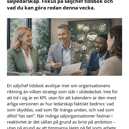
säljledarskap. Fokus på säljchef tidsbok och
vad du kan göra redan denna vecka.
En säljchef tidsbok avslöjar mer om organisationens
riktning än vilken strategi som står i slidedecket. Inte för
att tid i sig är en KPI, utan för att kalendern är den mest
ärliga versionen av hur ledarskap faktiskt bedrivs: vad
som skyddas, vad som får tränga undan, och vad som
alltid “tas sen”. När många säljorganisationer fastnar i
reaktivitet är det sällan på grund av brist på ambition –
utan på grund av att timmarna läggs på fel sorts arbete.