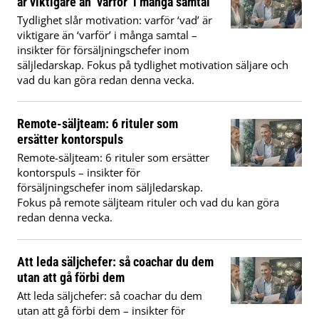
är viktigare än ‘varför’ i många samtal
Tydlighet slår motivation: varför ‘vad’ är
viktigare än ‘varför’ i många samtal –
insikter för försäljningschefer inom
säljledarskap. Fokus på tydlighet motivation säljare och
vad du kan göra redan denna vecka.
Remote-säljteam: 6 rituler som
ersätter kontorspuls
Remote-säljteam: 6 rituler som ersätter
kontorspuls – insikter för
försäljningschefer inom säljledarskap.
Fokus på remote säljteam rituler och vad du kan göra
redan denna vecka.
Att leda säljchefer: så coachar du dem
utan att gå förbi dem
Att leda säljchefer: så coachar du dem
utan att gå förbi dem – insikter för