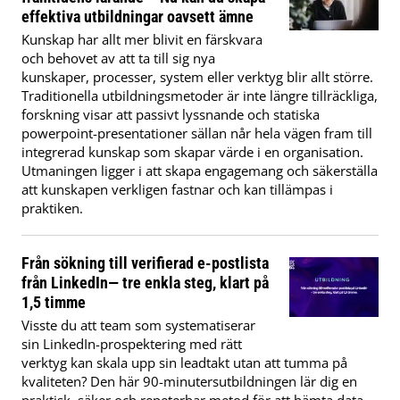
effektiva utbildningar oavsett ämne
Kunskap har allt mer blivit en färskvara
och behovet av att ta till sig nya
kunskaper, processer, system eller verktyg blir allt större.
Traditionella utbildningsmetoder är inte längre tillräckliga,
forskning visar att passivt lyssnande och statiska
powerpoint-presentationer sällan når hela vägen fram till
integrerad kunskap som skapar värde i en organisation.
Utmaningen ligger i att skapa engagemang och säkerställa
att kunskapen verkligen fastnar och kan tillämpas i
praktiken.
Från sökning till verifierad e-postlista
från LinkedIn— tre enkla steg, klart på
1,5 timme
Visste du att team som systematiserar
sin LinkedIn-prospektering med rätt
verktyg kan skala upp sin leadtakt utan att tumma på
kvaliteten? Den här 90-minutersutbildningen lär dig en