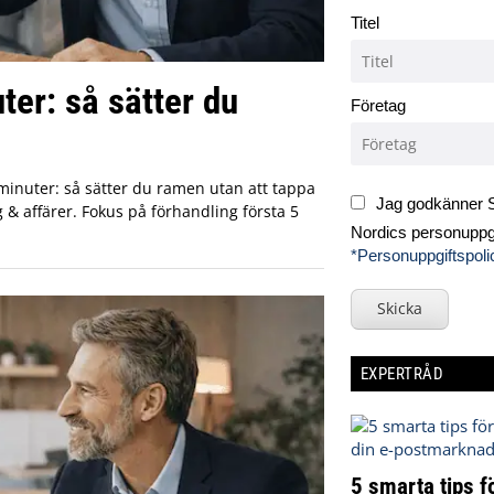
Titel
ter: så sätter du
Företag
minuter: så sätter du ramen utan att tappa
Jag godkänner S
g & affärer. Fokus på förhandling första 5
Nordics personuppgi
*Personuppgiftspoli
Skicka
EXPERTRÅD
5 smarta tips fö