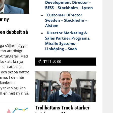
Development Director –
BESS – Stockholm – Lyten
Customer Director
r ny
Sweden – Stockholm –
Alstom
en dubbelt så
Director Marketing &
Sales Partner Programs,
Missile Systems –
a säljare lägger
Linköping – Saab
an att riktigt
skt fungerar. Med
dock att få nya
PÅ NYTT JOBB
 sätt att sälja,
 och skapa bättre
rna. I den här
 konkreta
y teknologi kan
ll en helt ny nivå.
Trollhättans Truck stärker