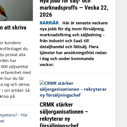
Nya jobb för sälj- och
marknadsproffs — Vecka 22,
2026
KARRIÄR
Här är senaste veckans
n att skriva
nya jobb för dig inom försäljning,
marknadsföring och säljledning –
från industri och SaaS till
er kundens
detaljhandel och fältsälj. Flera
ärsförslaget du
tjänster har ansökningsfrist redan
du provat alla
i dag och under kommande
ordén har
veckor.
 000 säljsamtal
s erfarenhet med
Om hur du får
a sig och skriva
i sin artikel: Så
kriva på.
CRMK stärker
säljorganisationen –
rekryterar ny
försäljningschef