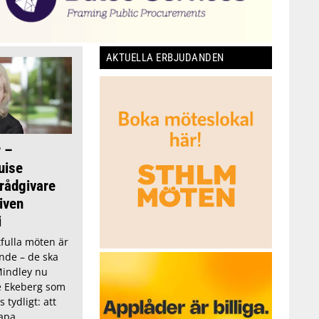
AKTUELLA ERBJUDANDEN
 –
uise
rådgivare
iven
i
tfulla möten är
nde – de ska
Mindley nu
e Ekeberg som
 tydligt: att
kapa