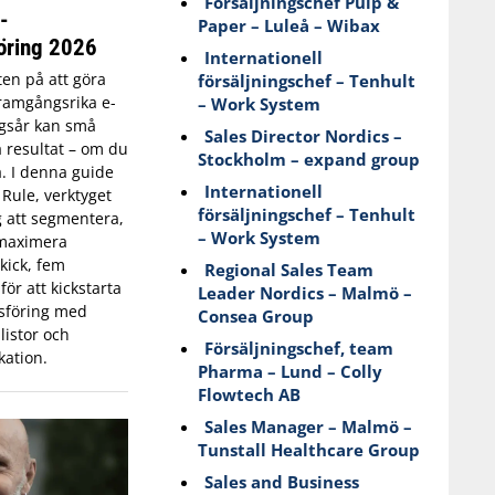
Försäljningschef Pulp &
-
Paper – Luleå – Wibax
öring 2026
Internationell
kten på att göra
försäljningschef – Tenhult
 framgångsrika e-
– Work System
gsår kan små
Sales Director Nordics –
a resultat – om du
Stockholm – expand group
a. I denna guide
Internationell
 Rule, verktyget
försäljningschef – Tenhult
g att segmentera,
– Work System
 maximera
kick, fem
Regional Sales Team
för att kickstarta
Leader Nordics – Malmö –
sföring med
Consea Group
listor och
Försäljningschef, team
ation.
Pharma – Lund – Colly
Flowtech AB
Sales Manager – Malmö –
Tunstall Healthcare Group
Sales and Business