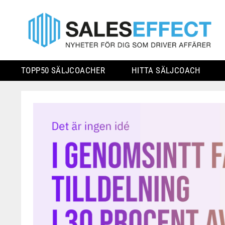
TOPP50 SÄLJCOACHER
HITTA SÄLJCOACH
Skip
to
content