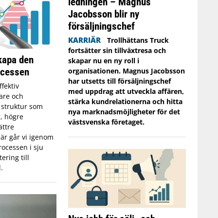
ledningen – Magnus
Jacobsson blir ny
försäljningschef
KARRIÄR
Trollhättans Truck
fortsätter sin tillväxtresa och
skapa den
skapar nu en ny roll i
ocessen
organisationen. Magnus Jacobsson
har utsetts till försäljningschef
ffektiv
med uppdrag att utveckla affären,
jare och
stärka kundrelationerna och hitta
g struktur som
nya marknadsmöjligheter för det
er, högre
västsvenska företaget.
ättre
är går vi igenom
ocessen i sju
ering till
.