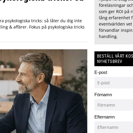
föreläsningar oc
som ger ROI på r
lång erfarenhet f
a psykologiska tricks: så låter du dig inte
eventvärlden ve
ling & affärer. Fokus på psykologiska tricks
förvandlar inspira
handling.
BESTÄLL VÅRT KO
NYHETSBREV
E-post
Förnamn
Efternamn