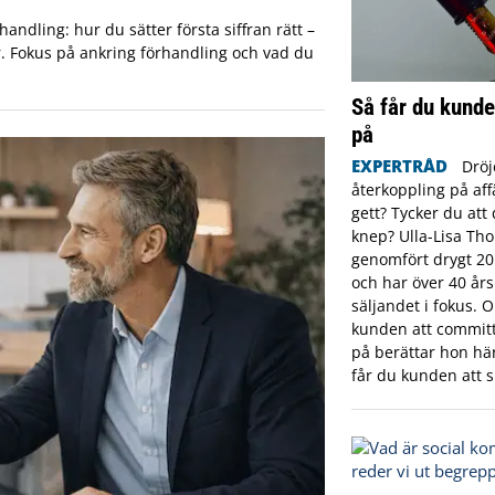
handling: hur du sätter första siffran rätt –
er. Fokus på ankring förhandling och vad du
Så får du kunde
på
EXPERTRÅD
Dröj
återkoppling på aff
gett? Tycker du att 
knep? Ulla-Lisa Th
genomfört drygt 20
och har över 40 år
säljandet i fokus. 
kunden att committ
på berättar hon här 
får du kunden att s