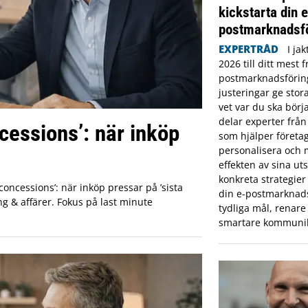
kickstarta din e
postmarknadsf
EXPERTRÅD
I ja
2026 till ditt mest
postmarknadsförin
justeringar ge stor
vet var du ska börj
delar experter från
cessions’: när inköp
som hjälper företa
personalisera och
effekten av sina uts
konkreta strategier 
concessions’: när inköp pressar på ’sista
din e-postmarknad
ng & affärer. Fokus på last minute
tydliga mål, renare 
smartare kommunik