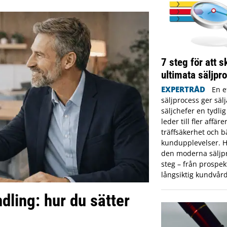
7 steg för att 
ultimata säljpr
EXPERTRÅD
En e
säljprocess ger säl
säljchefer en tydli
leder till fler affär
träffsäkerhet och b
kundupplevelser. H
den moderna säljpr
steg – från prospekt
långsiktig kundvård
dling: hur du sätter