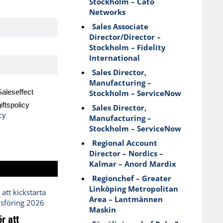
Stockholm – Cato
Networks
Sales Associate
Director/Director –
Stockholm – Fidelity
International
Sales Director,
Manufacturing –
aleseffect
Stockholm – ServiceNow
ftspolicy
Sales Director,
cy
Manufacturing –
Stockholm – ServiceNow
Regional Account
Director – Nordics –
Kalmar – Anord Mardix
Regionchef – Greater
Linköping Metropolitan
Area – Lantmännen
Maskin
r att