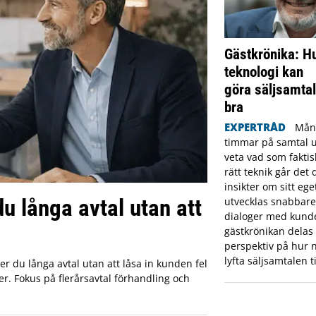
Gästkrönika: Hu
teknologi kan
göra säljsamtal
bra
EXPERTRÅD
Mång
timmar på samtal ut
veta vad som fakti
rätt teknik går det 
insikter om sitt eget
u långa avtal utan att
utvecklas snabbare
dialoger med kunde
gästkrönikan delas
perspektiv på hur n
lyfta säljsamtalen ti
er du långa avtal utan att låsa in kunden fel
er. Fokus på flerårsavtal förhandling och