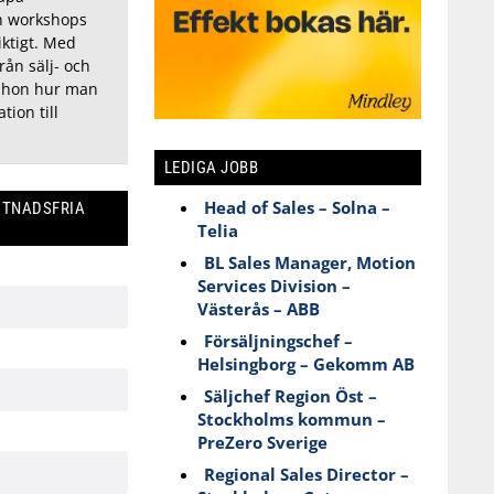
h workshops
iktigt. Med
rån sälj- och
t hon hur man
tion till
LEDIGA JOBB
Head of Sales – Solna –
STNADSFRIA
Telia
BL Sales Manager, Motion
Services Division –
Västerås – ABB
Försäljningschef –
Helsingborg – Gekomm AB
Säljchef Region Öst –
Stockholms kommun –
PreZero Sverige
Regional Sales Director –