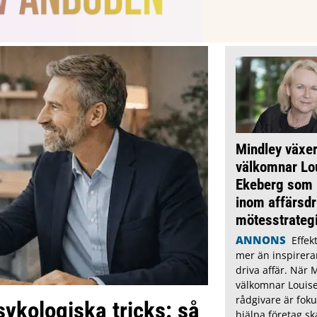
Mindley växer
välkomnar Lo
Ekeberg som 
inom affärsdr
mötesstrateg
ANNONS
Effek
mer än inspirera
driva affär. När 
välkomnar Louis
rådgivare är fokus
sykologiska tricks: så
hjälpa företag s