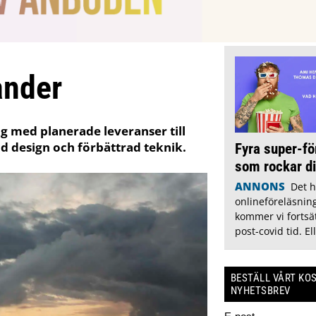
ander
g med planerade leveranser till
d design och förbättrad teknik.
Fyra super-fö
som rockar dig
ANNONS
Det 
onlineföreläsnin
kommer vi fortsä
post-covid tid. El
BESTÄLL VÅRT KO
NYHETSBREV