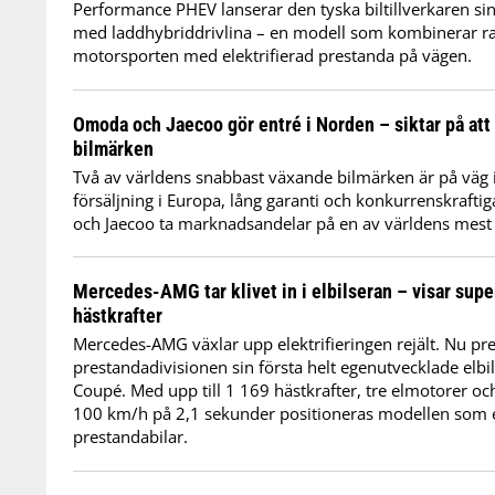
Performance PHEV lanserar den tyska biltillverkaren sin
med laddhybriddrivlina – en modell som kombinerar ra
motorsporten med elektrifierad prestanda på vägen.
Omoda och Jaecoo gör entré i Norden – siktar på at
bilmärken
Två av världens snabbast växande bilmärken är på väg 
försäljning i Europa, lång garanti och konkurrenskraft
och Jaecoo ta marknadsandelar på en av världens mest
Mercedes-AMG tar klivet in i elbilseran – visar sup
hästkrafter
Mercedes-AMG växlar upp elektrifieringen rejält. Nu pr
prestandadivisionen sin första helt egenutvecklade elb
Coupé. Med upp till 1 169 hästkrafter, tre elmotorer och 
100 km/h på 2,1 sekunder positioneras modellen som 
prestandabilar.