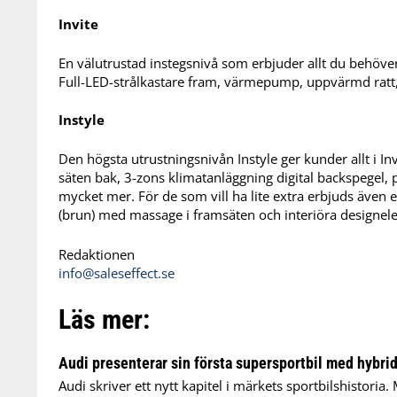
Invite
En välutrustad instegsnivå som erbjuder allt du behöver 
Full-LED-strålkastare fram, värmepump, uppvärmd ratt,
Instyle
Den högsta utrustningsnivån Instyle ger kunder allt i I
säten bak, 3-zons klimatanläggning digital backspegel
mycket mer. För de som vill ha lite extra erbjuds även et
(brun) med massage i framsäten och interiöra designel
Redaktionen
info@saleseffect.se
Läs mer:
Audi presenterar sin första supersportbil med hybrid
Audi skriver ett nytt kapitel i märkets sportbilshistoria