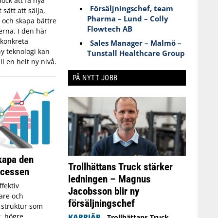
dock att få nya
Försäljningschef, team
 sätt att sälja,
Pharma – Lund – Colly
 och skapa bättre
Flowtech AB
rna. I den här
 konkreta
Sales Manager – Malmö –
y teknologi kan
Tunstall Healthcare Group
ll en helt ny nivå.
PÅ NYTT JOBB
skapa den
Trollhättans Truck stärker
ocessen
ledningen – Magnus
ffektiv
Jacobsson blir ny
jare och
försäljningschef
g struktur som
er, högre
KARRIÄR
Trollhättans Truck