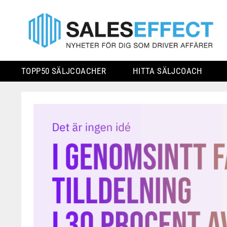
TOPP50 SÄLJCOACHER
HITTA SÄLJCOACH
Skip
to
content