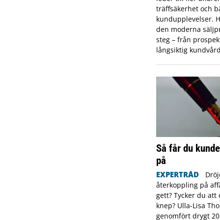
träffsäkerhet och b
kundupplevelser. H
den moderna säljpr
steg – från prospekt
långsiktig kundvård
Så får du kunde
på
EXPERTRÅD
Dröj
återkoppling på aff
gett? Tycker du att 
knep? Ulla-Lisa Th
genomfört drygt 20