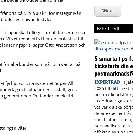
de blivande Outlander-förarna.
Skicka
rånpris på 529 900 kr, för instegsnivån
rbjuds även nivån Instyle.
EXPERTRÅD
ch japanska kollegor för att lansera en så
Vi vet redan att vi har en fantastisk bil i
kt lanseringspris, säger Otto Andersson och
5 smarta tips fö
ot för alla kunder som går och väntar på
kickstarta din e
d.
postmarknadsf
EXPERTRÅD
I ja
t fyrhjulsdrivna systemet Super-All
2026 till ditt mest
nderlag och situationer – asfalt, grus,
postmarknadsförin
a generationen Outlander en elektrisk
justeringar ge stor
vet var du ska börj
delar experter från
som hjälper företa
personalisera och
stningsnivåer:
effekten av sina uts