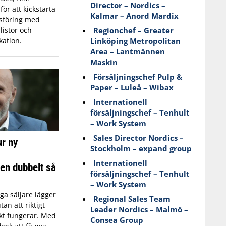
Director – Nordics –
för att kickstarta
Kalmar – Anord Mardix
sföring med
Regionchef – Greater
listor och
Linköping Metropolitan
ation.
Area – Lantmännen
Maskin
Försäljningschef Pulp &
Paper – Luleå – Wibax
Internationell
försäljningschef – Tenhult
– Work System
Sales Director Nordics –
r ny
Stockholm – expand group
Internationell
en dubbelt så
försäljningschef – Tenhult
– Work System
a säljare lägger
Regional Sales Team
an att riktigt
Leader Nordics – Malmö –
skt fungerar. Med
Consea Group