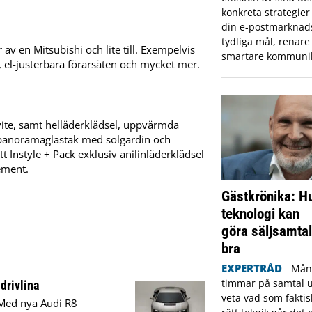
konkreta strategier 
din e-postmarknad
tydliga mål, renare 
av en Mitsubishi och lite till. Exempelvis
smartare kommunik
 el-justerbara förarsäten och mycket mer.
nvite, samt helläderklädsel, uppvärmda
, panoramaglastak med solgardin och
t Instyle + Pack exklusiv anilinläderklädsel
ement.
Gästkrönika: Hu
teknologi kan
göra säljsamtal
bra
EXPERTRÅD
Mång
timmar på samtal ut
drivlina
veta vad som fakti
. Med nya Audi R8