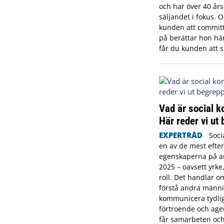
och har över 40 år
säljandet i fokus. 
kunden att committ
på berättar hon här 
får du kunden att s
Vad är social 
Här reder vi ut
EXPERTRÅD
Soci
en av de mest efte
egenskaperna på 
2025 – oavsett yrke
roll. Det handlar o
förstå andra männi
kommunicera tydlig
förtroende och ager
får samarbeten och 