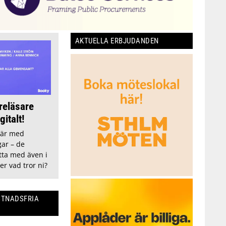
AKTUELLA ERBJUDANDEN
reläsare
italt!
här med
gar – de
tta med även i
ler vad tror ni?
STNADSFRIA