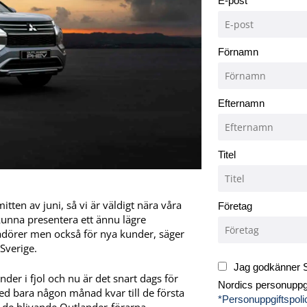
E-post
Förnamn
Efternamn
Titel
itten av juni, så vi är väldigt nära våra
Företag
 kunna presentera ett ännu lägre
sadörer men också för nya kunder, säger
Sverige.
Jag godkänner S
er i fjol och nu är det snart dags för
Nordics personuppgi
ed bara någon månad kvar till de första
*Personuppgiftspoli