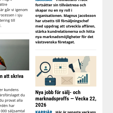
ättre
fortsätter sin tillväxtresa och
är går vi igenom
skapar nu en ny roll i
ocessen i sju
organisationen. Magnus Jacobsson
ering till
har utsetts till försäljningschef
.
med uppdrag att utveckla affären,
stärka kundrelationerna och hitta
nya marknadsmöjligheter för det
västsvenska företaget.
n att skriva
er kundens
Nya jobb för sälj- och
ärsförslaget du
marknadsproffs — Vecka 22,
du provat alla
2026
ordén har
 000 säljsamtal
KARRIÄR
Här är senaste veckans