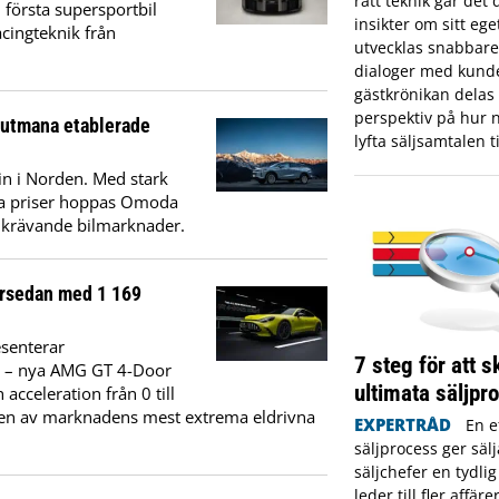
rätt teknik går det 
 första supersportbil
insikter om sitt eget
cingteknik från
utvecklas snabbare
dialoger med kunde
gästkrönikan delas
perspektiv på hur n
t utmana etablerade
lyfta säljsamtalen ti
in i Norden. Med stark
iga priser hoppas Omoda
 krävande bilmarknader.
ersedan med 1 169
esenterar
7 steg för att 
il – nya AMG GT 4-Door
ultimata säljpr
acceleration från 0 till
en av marknadens mest extrema eldrivna
EXPERTRÅD
En e
säljprocess ger säl
säljchefer en tydli
leder till fler affär