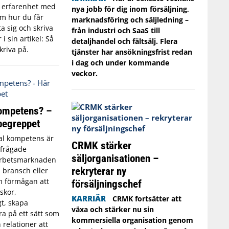
s erfarenhet med
nya jobb för dig inom försäljning,
Om hur du får
marknadsföring och säljledning –
a sig och skriva
från industri och SaaS till
i sin artikel: Så
detaljhandel och fältsälj. Flera
kriva på.
tjänster har ansökningsfrist redan
i dag och under kommande
veckor.
kompetens? –
 begreppet
al kompetens är
CRMK stärker
rfrågade
säljorganisationen –
arbetsmarknaden
rekryterar ny
, bransch eller
m förmågan att
försäljningschef
skor,
KARRIÄR
CRMK fortsätter att
t, skapa
växa och stärker nu sin
a på ett sätt som
kommersiella organisation genom
relationer att