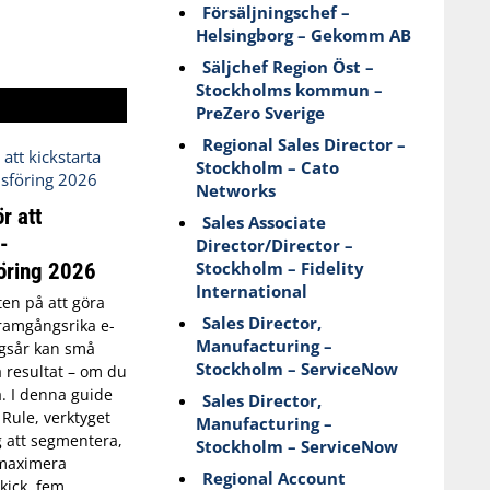
Försäljningschef –
Helsingborg – Gekomm AB
Säljchef Region Öst –
Stockholms kommun –
PreZero Sverige
Regional Sales Director –
Stockholm – Cato
Networks
r att
Sales Associate
-
Director/Director –
Stockholm – Fidelity
öring 2026
International
kten på att göra
Sales Director,
 framgångsrika e-
Manufacturing –
gsår kan små
Stockholm – ServiceNow
a resultat – om du
a. I denna guide
Sales Director,
 Rule, verktyget
Manufacturing –
g att segmentera,
Stockholm – ServiceNow
 maximera
Regional Account
kick, fem