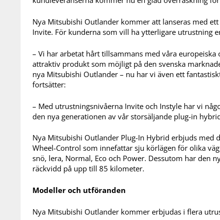
kundleveranserna kommer nu en glad överraskning för 
Nya Mitsubishi Outlander kommer att lanseras med ett f
Invite. För kunderna som vill ha ytterligare utrustning e
– Vi har arbetat hårt tillsammans med våra europeiska o
attraktiv produkt som möjligt på den svenska marknaden. 
nya Mitsubishi Outlander – nu har vi även ett fantastis
fortsätter:
– Med utrustningsnivåerna Invite och Instyle har vi någ
den nya generationen av vår storsäljande plug-in hybri
Nya Mitsubishi Outlander Plug-In Hybrid erbjuds med de
Wheel-Control som innefattar sju körlägen för olika vägu
snö, lera, Normal, Eco och Power. Dessutom har den ny
räckvidd på upp till 85 kilometer.
Modeller och utföranden
Nya Mitsubishi Outlander kommer erbjudas i flera utru