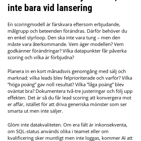
inte bara vid lansering
En scoringmodell är färskvara eftersom erbjudande,
målgrupp och beteenden förändras. Därför behöver du
en enkel styrloop. Den ska inte vara tung – men den
måste vara återkommande. Vem äger modellen? Vem
godkänner förändringar? Vilka datapunkter får påverka
scoring och vilka är förbjudna?
Planera in en kort månadsvis genomgång med sälj och
marknad: vilka leads blev felprioriterade och varför? Vilka
”höga poäng” gav noll resultat? Vilka ”låga poäng” blev
oväntat bra? Dokumentera två-tre justeringar och följ upp
effekten. Det är så du får lead scoring att konvergera mot
er affär, istället för att driva generiska mönster som ser
smarta ut men inte säljer.
Glöm inte datakvaliteten. Om era fält är inkonsekventa,
om SQL-status används olika i teamet eller om
kvalificering sker muntligt men inte loggas, kommer AI att