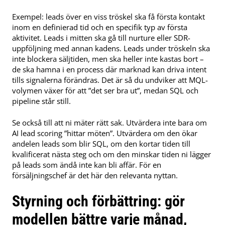
Exempel: leads över en viss tröskel ska få första kontakt
inom en definierad tid och en specifik typ av första
aktivitet. Leads i mitten ska gå till nurture eller SDR-
uppföljning med annan kadens. Leads under tröskeln ska
inte blockera säljtiden, men ska heller inte kastas bort –
de ska hamna i en process där marknad kan driva intent
tills signalerna förändras. Det är så du undviker att MQL-
volymen växer för att ”det ser bra ut”, medan SQL och
pipeline står still.
Se också till att ni mäter rätt sak. Utvärdera inte bara om
AI lead scoring ”hittar möten”. Utvärdera om den ökar
andelen leads som blir SQL, om den kortar tiden till
kvalificerat nästa steg och om den minskar tiden ni lägger
på leads som ändå inte kan bli affär. För en
försäljningschef är det här den relevanta nyttan.
Styrning och förbättring: gör
modellen bättre varje månad,