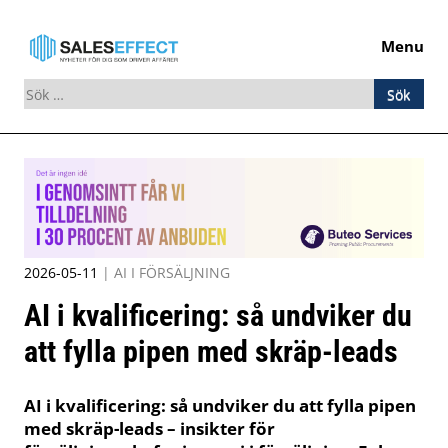
Menu
Sök
efter:
Skip
to
content
2026-05-11
|
AI I FÖRSÄLJNING
AI i kvalificering: så undviker du
att fylla pipen med skräp-leads
AI i kvalificering: så undviker du att fylla pipen
med skräp-leads – insikter för