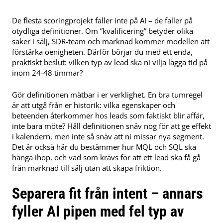
De flesta scoringprojekt faller inte på AI – de faller på
otydliga definitioner. Om ”kvalificering” betyder olika
saker i sälj, SDR-team och marknad kommer modellen att
förstärka oenigheten. Därför börjar du med ett enda,
praktiskt beslut: vilken typ av lead ska ni vilja lägga tid på
inom 24-48 timmar?
Gör definitionen mätbar i er verklighet. En bra tumregel
är att utgå från er historik: vilka egenskaper och
beteenden återkommer hos leads som faktiskt blir affär,
inte bara möte? Håll definitionen snäv nog för att ge effekt
i kalendern, men inte så snäv att ni missar nya segment.
Det är också här du bestämmer hur MQL och SQL ska
hänga ihop, och vad som krävs för att ett lead ska få gå
från marknad till sälj utan att skapa friktion.
Separera fit från intent – annars
fyller AI pipen med fel typ av