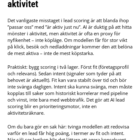
aktivitet
Det vanligaste misstaget i lead scoring är att blanda ihop
”passar oss” med ”är aktiv just nu”. AI är duktig på att hitta
mönster i aktivitet, men aktivitet är ofta en proxy för
nyfikenhet – inte köpläge. Om modellen får för stor vikt
på klick, besök och nedladdningar kommer den att belöna
de mest aktiva – inte de mest köpstarka.
Praktiskt: bygg scoring i två lager. Först fit (företagsprofil
och relevans). Sedan intent (signaler som tyder på att
behovet är aktuellt). Fit kan vara stabilt över tid och bör
inte svänga dagligen. Intent ska kunna svänga, men måste
kopplas till saker som historiskt korrelerar med pipeline
och vinst, inte bara med webbtrafik. Det gör att AI lead
scoring blir en prioriteringsmotor, inte en
aktivitetsräknare.
Om du bara gör en sak här: tvinga modellen att redovisa
varför en lead får hög poäng, i termer av fit och intent.
När sälj ser logiken blir det lättare att agera konsekvent –