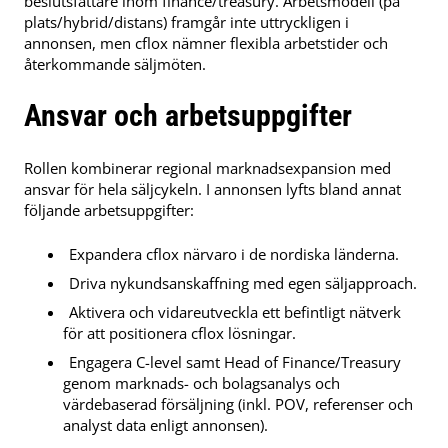
beslutsfattare inom finance/treasury. Arbetsmodell (på
plats/hybrid/distans) framgår inte uttryckligen i
annonsen, men cflox nämner flexibla arbetstider och
återkommande säljmöten.
Ansvar och arbetsuppgifter
Rollen kombinerar regional marknadsexpansion med
ansvar för hela säljcykeln. I annonsen lyfts bland annat
följande arbetsuppgifter:
Expandera cflox närvaro i de nordiska länderna.
Driva nykundsanskaffning med egen säljapproach.
Aktivera och vidareutveckla ett befintligt nätverk
för att positionera cflox lösningar.
Engagera C-level samt Head of Finance/Treasury
genom marknads- och bolagsanalys och
värdebaserad försäljning (inkl. POV, referenser och
analyst data enligt annonsen).