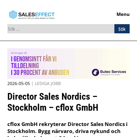
Menu
Sök
efter:
Skip
to
content
2026-05-05
|
LEDIGA JOBB
Director Sales Nordics –
Stockholm – cflox GmbH
cflox GmbH rekryterar Director Sales Nordics i
Stockholm. Bygg närvaro, driva nykund och