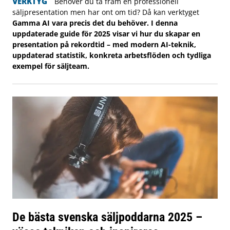
VERKTYG
Behöver du ta fram en professionell
säljpresentation men har ont om tid? Då kan verktyget
Gamma AI vara precis det du behöver. I denna
uppdaterade guide för 2025 visar vi hur du skapar en
presentation på rekordtid – med modern AI-teknik,
uppdaterad statistik, konkreta arbetsflöden och tydliga
exempel för säljteam.
De bästa svenska säljpoddarna 2025 –