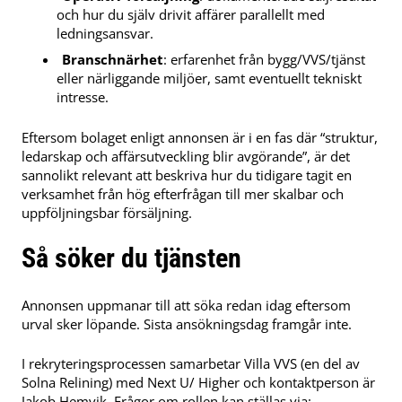
och hur du själv drivit affärer parallellt med
ledningsansvar.
Branschnärhet
: erfarenhet från bygg/VVS/tjänst
eller närliggande miljöer, samt eventuellt tekniskt
intresse.
Eftersom bolaget enligt annonsen är i en fas där “struktur,
ledarskap och affärsutveckling blir avgörande”, är det
sannolikt relevant att beskriva hur du tidigare tagit en
verksamhet från hög efterfrågan till mer skalbar och
uppföljningsbar försäljning.
Så söker du tjänsten
Annonsen uppmanar till att söka redan idag eftersom
urval sker löpande. Sista ansökningsdag framgår inte.
I rekryteringsprocessen samarbetar Villa VVS (en del av
Solna Relining) med Next U/ Higher och kontaktperson är
Jakob Hemvik. Frågor om rollen kan ställas via: