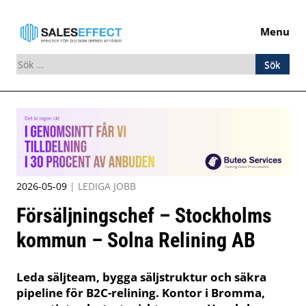
Menu
Sök
efter:
Skip
to
content
2026-05-09
|
LEDIGA JOBB
Försäljningschef – Stockholms
kommun – Solna Relining AB
Leda säljteam, bygga säljstruktur och säkra
pipeline för B2C-relining. Kontor i Bromma,