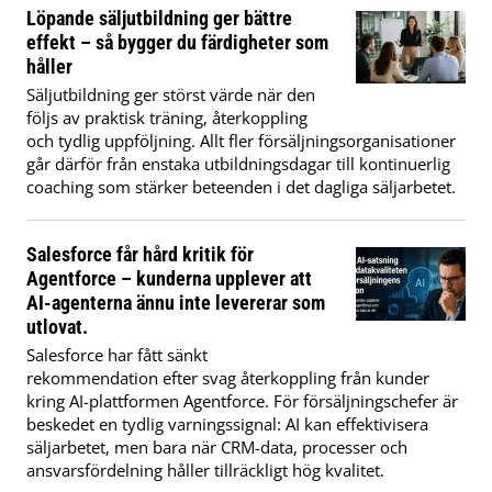
Löpande säljutbildning ger bättre
effekt – så bygger du färdigheter som
håller
Säljutbildning ger störst värde när den
följs av praktisk träning, återkoppling
och tydlig uppföljning. Allt fler försäljningsorganisationer
går därför från enstaka utbildningsdagar till kontinuerlig
coaching som stärker beteenden i det dagliga säljarbetet.
Salesforce får hård kritik för
Agentforce – kunderna upplever att
AI-agenterna ännu inte levererar som
utlovat.
Salesforce har fått sänkt
rekommendation efter svag återkoppling från kunder
kring AI-plattformen Agentforce. För försäljningschefer är
beskedet en tydlig varningssignal: AI kan effektivisera
säljarbetet, men bara när CRM-data, processer och
ansvarsfördelning håller tillräckligt hög kvalitet.