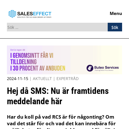
Menu
Sök
efter:
Skip
to
content
2024-11-15
|
AKTUELLT
|
EXPERTRÅD
Hej då SMS: Nu är framtidens
meddelande här
Har du koll på vad RCS är för någonting? Om
vad det står för och vad det kan innebära för