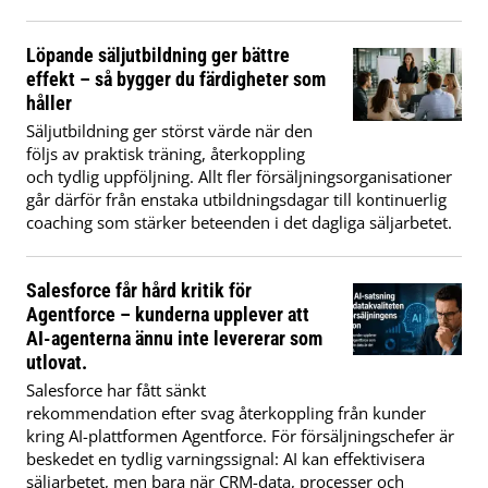
Löpande säljutbildning ger bättre
effekt – så bygger du färdigheter som
håller
Säljutbildning ger störst värde när den
följs av praktisk träning, återkoppling
och tydlig uppföljning. Allt fler försäljningsorganisationer
går därför från enstaka utbildningsdagar till kontinuerlig
coaching som stärker beteenden i det dagliga säljarbetet.
Salesforce får hård kritik för
Agentforce – kunderna upplever att
AI-agenterna ännu inte levererar som
utlovat.
Salesforce har fått sänkt
rekommendation efter svag återkoppling från kunder
kring AI-plattformen Agentforce. För försäljningschefer är
beskedet en tydlig varningssignal: AI kan effektivisera
säljarbetet, men bara när CRM-data, processer och