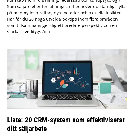
kunskap inom försäljning, ledarskap och kundpsykologi?
Som säljare eller försäljningschef behöver du ständigt fylla
på med ny inspiration, nya metoder och aktuella insikter.
Här får du 20 noga utvalda boktips inom flera områden
som tillsammans ger dig ett bredare perspektiv och en
starkare verktygslåda.
Lista: 20 CRM-system som effektiviserar
ditt säljarbete