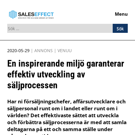
Menu
Sök
efter:
Skip
2020-05-29
|
ANNONS
|
VENUU
to
En inspirerande miljö garanterar
content
effektiv utveckling av
säljprocessen
Har ni försäljningschefer, affärsutvecklare och
säljpersonal runt om i landet eller runt om i
världen? Det effektivaste sättet att utveckla
och förbättra säljprocesserna är med att samla
deltagarna på ett och samma ställe under