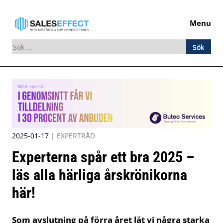
Menu
Sök
efter:
Skip
to
content
2025-01-17
|
EXPERTRÅD
Experterna spår ett bra 2025 –
läs alla härliga årskrönikorna
här!
Som avslutning på förra året lät vi några starka