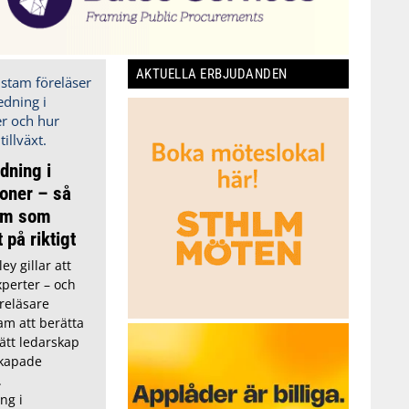
AKTUELLA ERBJUDANDEN
dning i
ioner – så
am som
 på riktigt
ey gillar att
xperter – och
reläsare
m att berätta
ätt ledarskap
kapade
.
ng i