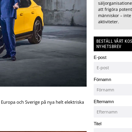
säljorganisation
att frigöra potent
människor – inte 
aktiviteter.
BESTÄLL VÅRT KO
NYHETSBREV
E-post
Förnamn
 Europa och Sverige på nya helt elektriska
Efternamn
Titel