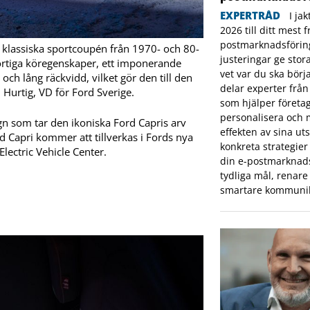
EXPERTRÅD
I ja
2026 till ditt mest
postmarknadsförin
 klassiska sportcoupén från 1970- och 80-
justeringar ge stor
sportiga köregenskaper, ett imponerande
vet var du ska börj
ch lång räckvidd, vilket gör den till den
delar experter från
 Hurtig, VD för Ford Sverige.
som hjälper företa
personalisera och
n som tar den ikoniska Ford Capris arv
effekten av sina uts
ord Capri kommer att tillverkas i Fords nya
konkreta strategier 
lectric Vehicle Center.
din e-postmarknad
tydliga mål, renare 
smartare kommunik