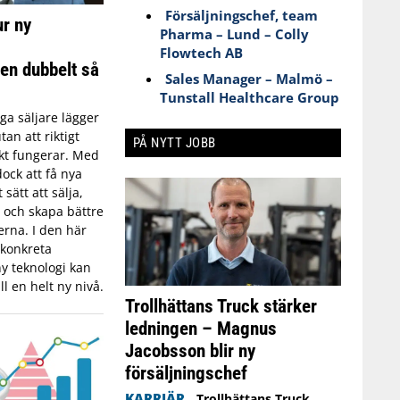
Försäljningschef, team
r ny
Pharma – Lund – Colly
Flowtech AB
en dubbelt så
Sales Manager – Malmö –
Tunstall Healthcare Group
a säljare lägger
an att riktigt
PÅ NYTT JOBB
skt fungerar. Med
dock att få nya
 sätt att sälja,
 och skapa bättre
rna. I den här
 konkreta
y teknologi kan
ll en helt ny nivå.
Trollhättans Truck stärker
ledningen – Magnus
Jacobsson blir ny
försäljningschef
KARRIÄR
Trollhättans Truck