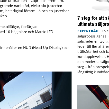
stade utföranden – Capri och Premium.
rerade nackstöd, elektriskt justerbar
, helt digital förarmiljö och en justerbar
iken.
7 steg för att 
ultimata säljpr
allfälgar, flerfärgad
EXPERTRÅD
En e
med 10 högtalare och Matrix LED-
säljprocess ger säl
säljchefer en tydli
leder till fler affär
t innehåller en HUD (Head-Up-Display) och
träffsäkerhet och b
kundupplevelser. H
den moderna säljpr
steg – från prospekt
långsiktig kundvård