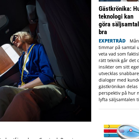
Gästkrönika: Hu
teknologi kan
göra säljsamtal
bra
EXPERTRÅD
Mång
timmar på samtal ut
veta vad som fakti
rätt teknik går det 
insikter om sitt eget
utvecklas snabbare
dialoger med kunde
gästkrönikan delas
perspektiv på hur n
lyfta säljsamtalen ti