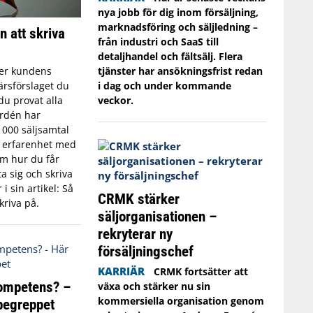
nya jobb för dig inom försäljning,
marknadsföring och säljledning –
n att skriva
från industri och SaaS till
detaljhandel och fältsälj. Flera
tjänster har ansökningsfrist redan
er kundens
i dag och under kommande
ärsförslaget du
veckor.
du provat alla
ordén har
 000 säljsamtal
s erfarenhet med
Om hur du får
a sig och skriva
i sin artikel: Så
CRMK stärker
kriva på.
säljorganisationen –
rekryterar ny
försäljningschef
KARRIÄR
CRMK fortsätter att
kompetens? –
växa och stärker nu sin
kommersiella organisation genom
 begreppet