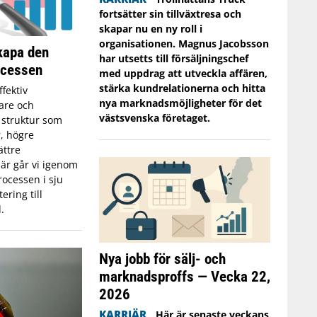
fortsätter sin tillväxtresa och
skapar nu en ny roll i
organisationen. Magnus Jacobsson
skapa den
har utsetts till försäljningschef
ocessen
med uppdrag att utveckla affären,
stärka kundrelationerna och hitta
ffektiv
nya marknadsmöjligheter för det
jare och
västsvenska företaget.
g struktur som
er, högre
ättre
är går vi igenom
ocessen i sju
ering till
.
Nya jobb för sälj- och
marknadsproffs — Vecka 22,
2026
KARRIÄR
Här är senaste veckans