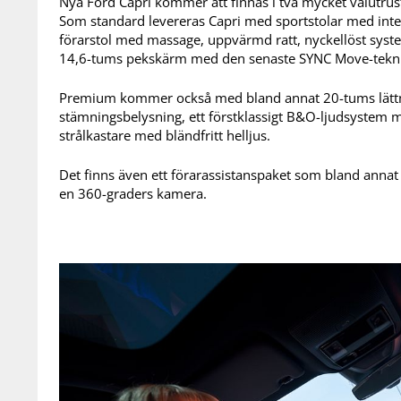
Nya Ford Capri kommer att finnas i två mycket välutru
Som standard levereras Capri med sportstolar med integ
förarstol med massage, uppvärmd ratt, nyckellöst system
14,6-tums pekskärm med den senaste SYNC Move-tekn
Premium kommer också med bland annat 20-tums lättmet
stämningsbelysning, ett förstklassigt B&O-ljudsystem 
strålkastare med bländfritt helljus.
Det finns även ett förarassistanspaket som bland anna
en 360-graders kamera.