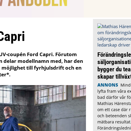
Capri
SUV-coupén Ford Capri. Förutom
Förändringsle
en delar modellnamn med, har den
säljorganisat
jlighet till fyrhjulsdrift och en
bygger du te
ter*.
skapar tillväxt
ANNONS
Mindl
lyfta fram våra e
bad därför vår fö
Mathias Härensta
om ett case där r
och beteenden s
mätbara resultat
Förändringsledni