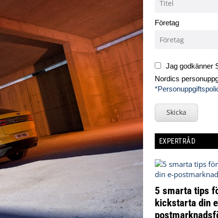
Företag
Jag godkänner S
Nordics personuppgi
*Personuppgiftspoli
Skicka
EXPERTRÅD
5 smarta tips fö
kickstarta din e
postmarknadsf