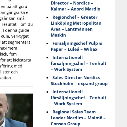
Director – Nordics –
kten på att göra
Kalmar – Anord Mardix
 framgångsrika e-
Regionchef – Greater
gsår kan små
Linköping Metropolitan
a resultat – om du
Area – Lantmännen
a. I denna guide
Maskin
 Rule, verktyget
g att segmentera,
Försäljningschef Pulp &
 maximera
Paper – Luleå – Wibax
kick, fem
Internationell
för att kickstarta
försäljningschef – Tenhult
sföring med
– Work System
listor och
Sales Director Nordics –
ation.
Stockholm – expand group
Internationell
försäljningschef – Tenhult
– Work System
Regional Sales Team
Leader Nordics – Malmö –
Consea Group