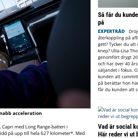
Så får du kunde
på
EXPERTRÅD
Dröj
återkoppling på aff
gett? Tycker du att 
knep? Ulla-Lisa Th
genomfört drygt 20
och har över 40 år
säljandet i fokus. 
kunden att committ
på berättar hon här 
får du kunden att s
snabb acceleration
Vad är social 
t. Capri med Long Range-batteri i
dd på upp till hela 627 kilometer*. Med
Här reder vi ut