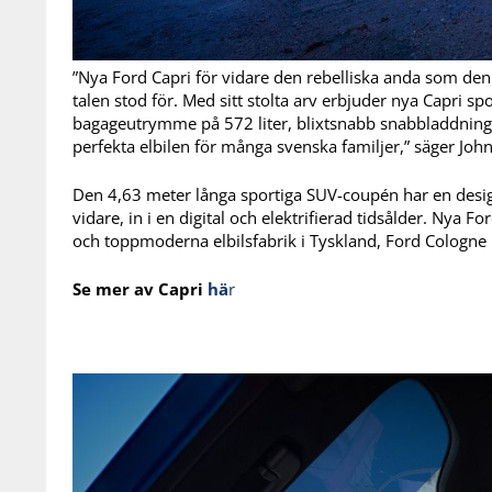
”Nya Ford Capri för vidare den rebelliska anda som den
talen stod för. Med sitt stolta arv erbjuder nya Capri 
bagageutrymme på 572 liter, blixtsnabb snabbladdning o
perfekta elbilen för många svenska familjer,” säger John
Den 4,63 meter långa sportiga SUV-coupén har en desig
vidare, in i en digital och elektrifierad tidsålder. Nya F
och toppmoderna elbilsfabrik i Tyskland, Ford Cologne E
Se mer av Capri
hä
r