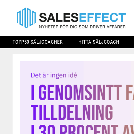
TOPP50 SÄLJCOACHER
HITTA SÄLJCOACH
Skip
to
content