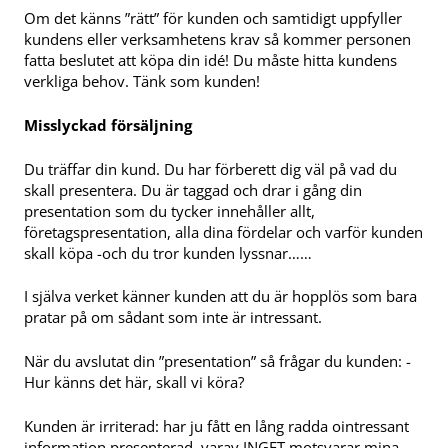
Om det känns ”rätt” för kunden och samtidigt uppfyller
kundens eller verksamhetens krav så kommer personen
fatta beslutet att köpa din idé! Du måste hitta kundens
verkliga behov. Tänk som kunden!
Misslyckad försäljning
Du träffar din kund. Du har förberett dig väl på vad du
skall presentera. Du är taggad och drar i gång din
presentation som du tycker innehåller allt,
företagspresentation, alla dina fördelar och varför kunden
skall köpa -och du tror kunden lyssnar……
I själva verket känner kunden att du är hopplös som bara
pratar på om sådant som inte är intressant.
När du avslutat din ”presentation” så frågar du kunden: -
Hur känns det här, skall vi köra?
Kunden är irriterad: har ju fått en lång radda ointressant
information presenterad, varav INGET motsvarar mina