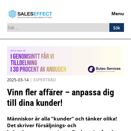
Menu
Sök
efter:
Skip
to
content
2025-03-14
|
EXPERTRÅD
Vinn fler affärer – anpassa dig
till dina kunder!
Människor är alla ”kunder” och tänker olika!
Det skriver försäljnings- och