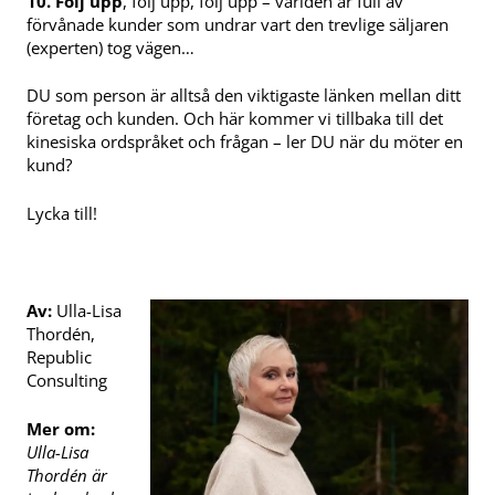
10.
Följ upp
, följ upp, följ upp – världen är full av
förvånade kunder som undrar vart den trevlige säljaren
(experten) tog vägen…
DU som person är alltså den viktigaste länken mellan ditt
företag och kunden. Och här kommer vi tillbaka till det
kinesiska ordspråket och frågan – ler DU när du möter en
kund?
Lycka till!
Av:
Ulla-Lisa
Thordén,
Republic
Consulting
Mer om:
Ulla-Lisa
Thordén är