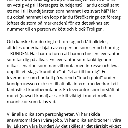
en vettig väg till företagets kundtjänst? Har du också sänt
ett mail till kundtjänsten som hamnat i ett svart hål? Har
du också hamnat i en loop när du försökt ringa ett företag
(oftast de stora på marknaden) för att det saknas ett
nummer till en person av kött och blod? Troligen.
Och kanske har du ringt ett företag och fått alldeles,
alldeles underbar hjälp av en person som ser och hör dig
– KUNDEN. Här har du turen att hamna hos en leverantör
som tar dig på allvar. En leverantör som tänkt igenom
olika scenarion som man vill möta med intresse och leva
upp till ett slags ”kundlöfte” att ”vi är till för dig”. En
leverantör som har koll på varenda ”touch point” under
kundprocessen och ser till att alla internt medverkar i ett
fantastiskt kundbemötande. En leverantör som förstått att
mötet (oavsett kanal) är särskilt viktigt i mötet mellan
människor som talas vid.
Vi är alla olika som personligheter. Vi har skilda
ansvarsområden i våra jobb. Vi har olika ambitioner i våra
liv. Liksom våra kunder! Av det skälet är det särskilt viktigt