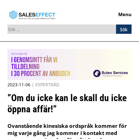
Menu
Sök
efter:
Skip
to
content
2023-11-06
|
EXPERTRÅD
”Om du icke kan le skall du icke
öppna affär!”
Ovanstående kinesiska ordspråk kommer för
mig varje gång jag kommer i kontakt med