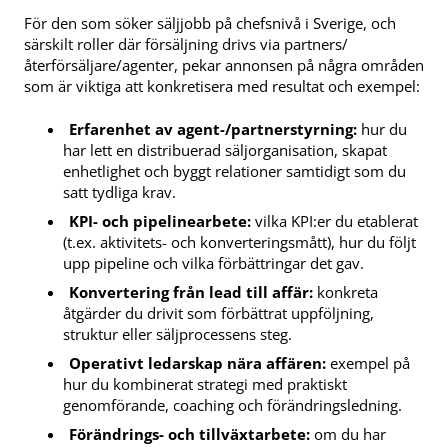
För den som söker säljjobb på chefsnivå i Sverige, och
särskilt roller där försäljning drivs via partners/
återförsäljare/agenter, pekar annonsen på några områden
som är viktiga att konkretisera med resultat och exempel:
Erfarenhet av agent-/partnerstyrning:
hur du
har lett en distribuerad säljorganisation, skapat
enhetlighet och byggt relationer samtidigt som du
satt tydliga krav.
KPI- och pipelinearbete:
vilka KPI:er du etablerat
(t.ex. aktivitets- och konverteringsmått), hur du följt
upp pipeline och vilka förbättringar det gav.
Konvertering från lead till affär:
konkreta
åtgärder du drivit som förbättrat uppföljning,
struktur eller säljprocessens steg.
Operativt ledarskap nära affären:
exempel på
hur du kombinerat strategi med praktiskt
genomförande, coaching och förändringsledning.
Förändrings- och tillväxtarbete:
om du har