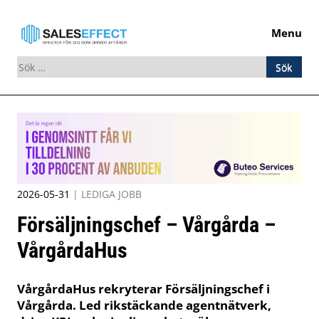
Menu
Sök
efter:
Skip
to
content
2026-05-31
|
LEDIGA JOBB
Försäljningschef – Vårgårda –
VårgårdaHus
VårgårdaHus rekryterar Försäljningschef i
Vårgårda. Led rikstäckande agentnätverk,