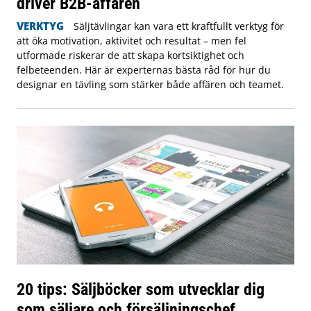
driver B2B-affären
VERKTYG
Säljtävlingar kan vara ett kraftfullt verktyg för
att öka motivation, aktivitet och resultat – men fel
utformade riskerar de att skapa kortsiktighet och
felbeteenden. Här är experternas bästa råd för hur du
designar en tävling som stärker både affären och teamet.
20 tips: Säljböcker som utvecklar dig
som säljare och försäljningschef