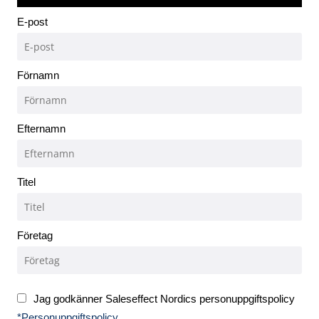
E-post
Förnamn
Efternamn
Titel
Företag
Jag godkänner Saleseffect Nordics personuppgiftspolicy
*Personuppgiftspolicy