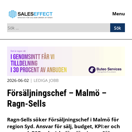
Menu
Sök
efter:
Skip
to
content
2026-06-02
|
LEDIGA JOBB
Försäljningschef – Malmö –
Ragn-Sells
Ragn-Sells söker Försäljningschef i Malmö för
region Syd. Ansvar för sälj, budget, KPI:er och