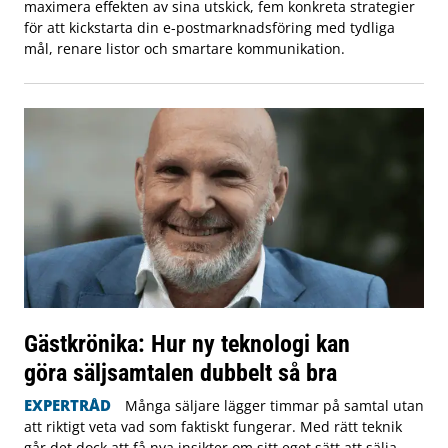
maximera effekten av sina utskick, fem konkreta strategier
för att kickstarta din e-postmarknadsföring med tydliga
mål, renare listor och smartare kommunikation.
Gästkrönika: Hur ny teknologi kan
göra säljsamtalen dubbelt så bra
EXPERTRÅD
Många säljare lägger timmar på samtal utan
att riktigt veta vad som faktiskt fungerar. Med rätt teknik
går det dock att få nya insikter om sitt eget sätt att sälja,