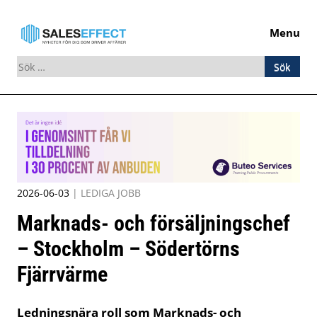
Menu
Sök
efter:
Skip
to
content
2026-06-03
|
LEDIGA JOBB
Marknads- och försäljningschef
– Stockholm – Södertörns
Fjärrvärme
Ledningsnära roll som Marknads- och