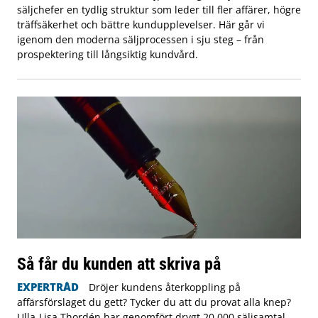
säljchefer en tydlig struktur som leder till fler affärer, högre
träffsäkerhet och bättre kundupplevelser. Här går vi
igenom den moderna säljprocessen i sju steg – från
prospektering till långsiktig kundvård.
Så får du kunden att skriva på
EXPERTRÅD
Dröjer kundens återkoppling på
affärsförslaget du gett? Tycker du att du provat alla knep?
Ulla-Lisa Thordén har genomfört drygt 20 000 säljsamtal