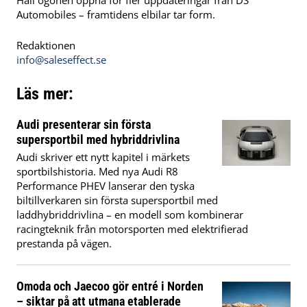
Håll ögonen öppna för fler uppdateringar från DS
Automobiles – framtidens elbilar tar form.
Redaktionen
info@saleseffect.se
Läs mer:
Audi presenterar sin första
supersportbil med hybriddrivlina
Audi skriver ett nytt kapitel i märkets
sportbilshistoria. Med nya Audi R8
Performance PHEV lanserar den tyska
biltillverkaren sin första supersportbil med
laddhybriddrivlina – en modell som kombinerar
racingteknik från motorsporten med elektrifierad
prestanda på vägen.
Omoda och Jaecoo gör entré i Norden
– siktar på att utmana etablerade