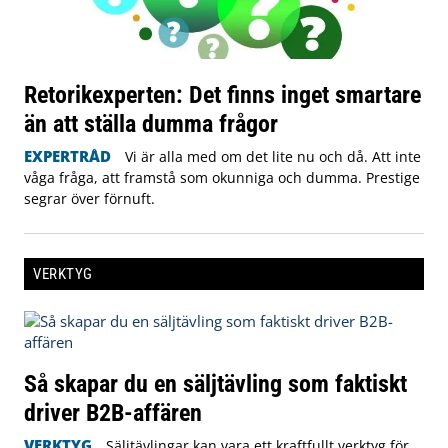
Retorikexperten: Det finns inget smartare
än att ställa dumma frågor
EXPERTRÅD
Vi är alla med om det lite nu och då. Att inte
våga fråga, att framstå som okunniga och dumma. Prestige
segrar över förnuft.
VERKTYG
Så skapar du en säljtävling som faktiskt
driver B2B-affären
VERKTYG
Säljtävlingar kan vara ett kraftfullt verktyg för