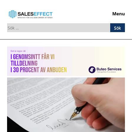
Menu
Sök
efter:
Skip
to
content