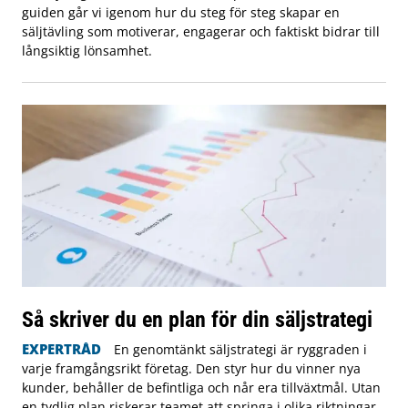
guiden går vi igenom hur du steg för steg skapar en
säljtävling som motiverar, engagerar och faktiskt bidrar till
långsiktig lönsamhet.
Så skriver du en plan för din säljstrategi
EXPERTRÅD
En genomtänkt säljstrategi är ryggraden i
varje framgångsrikt företag. Den styr hur du vinner nya
kunder, behåller de befintliga och når era tillväxtmål. Utan
en tydlig plan riskerar teamet att springa i olika riktningar,