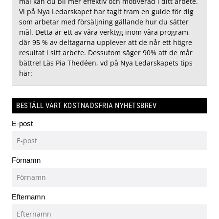
mål kan du bli mer effektiv och motiverad i ditt arbete.
Vi på Nya Ledarskapet har tagit fram en guide för dig
som arbetar med försäljning gällande hur du sätter
mål. Detta är ett av våra verktyg inom våra program,
där 95 % av deltagarna upplever att de når ett högre
resultat i sitt arbete. Dessutom säger 90% att de mår
bättre! Läs Pia Thedéen, vd på Nya Ledarskapets tips
här:
BESTÄLL VÅRT KOSTNADSFRIA NYHETSBREV
E-post
Förnamn
Efternamn