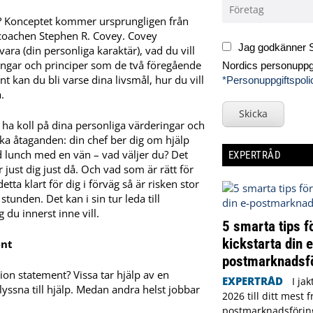
t? Konceptet kommer ursprungligen från
coachen Stephen R. Covey. Covey
Jag godkänner S
ara (din personliga karaktär), vad du vill
ingar och principer som de två föregående
Nordics personuppgi
t kan du bli varse dina livsmål, hur du vill
*Personuppgiftspoli
.
Skicka
att ha koll på dina personliga värderingar och
olika åtaganden: din chef ber dig om hjälp
d lunch med en vän – vad väljer du? Det
EXPERTRÅD
r just dig just då. Och vad som är rätt för
ta klart för dig i förväg så är risken stor
stunden. Det kan i sin tur leda till
g du innerst inne vill.
5 smarta tips fö
kickstarta din e
ent
postmarknadsf
sion statement? Vissa tar hjälp av en
EXPERTRÅD
I ja
lyssna till hjälp. Medan andra helst jobbar
2026 till ditt mest
postmarknadsförin