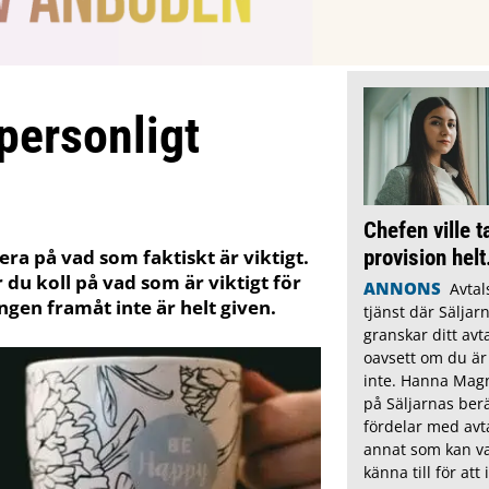
 personligt
Chefen ville t
provision helt
era på vad som faktiskt är viktigt.
 du koll på vad som är viktigt för
ANNONS
Avtal
ingen framåt inte är helt given.
tjänst där Säljarn
granskar ditt avta
oavsett om du är
inte. Hanna Magn
på Säljarnas ber
fördelar med avt
annat som kan va
känna till för att