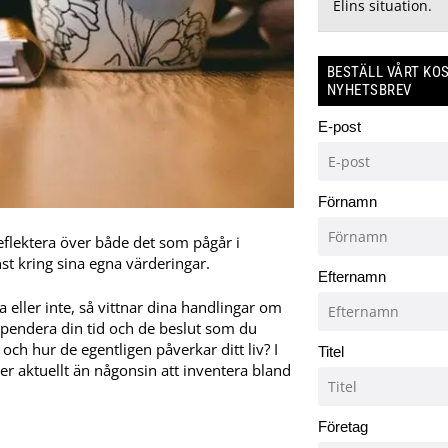
Elins situation.
BESTÄLL VÅRT KO
NYHETSBREV
E-post
Förnamn
reflektera över både det som pågår i
t kring sina egna värderingar.
Efternamn
ga eller inte, så vittnar dina handlingar om
 spendera din tid och de beslut som du
 och hur de egentligen påverkar ditt liv? I
Titel
mer aktuellt än någonsin att inventera bland
Företag