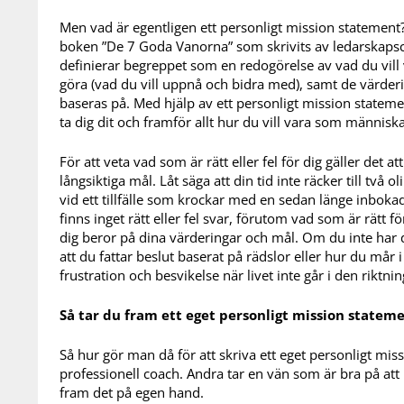
Men vad är egentligen ett personligt mission statemen
boken ”De 7 Goda Vanorna” som skrivits av ledarskaps
definierar begreppet som en redogörelse av vad du vill v
göra (vad du vill uppnå och bidra med), samt de värder
baseras på. Med hjälp av ett personligt mission statemen
ta dig dit och framför allt hur du vill vara som människa
För att veta vad som är rätt eller fel för dig gäller det 
långsiktiga mål. Låt säga att din tid inte räcker till två 
vid ett tillfälle som krockar med en sedan länge inboka
finns inget rätt eller fel svar, förutom vad som är rätt fö
dig beror på dina värderingar och mål. Om du inte har det
att du fattar beslut baserat på rädslor eller hur du mår i 
frustration och besvikelse när livet inte går i den riktnin
Så tar du fram ett eget personligt mission statem
Så hur gör man då för att skriva ett eget personligt mis
professionell coach. Andra tar en vän som är bra på att 
fram det på egen hand.