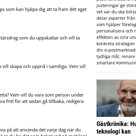
justeringar ge stor
ps som kan hjälpa dig att ta fram ditt eget
vet var du ska börj
delar experter från
som hjälper företa
personalisera och
effekten av sina uts
tärsdrag som du uppskattar och vill ta
konkreta strategier 
din e-postmarknad
tydliga mål, renare 
smartare kommunik
u vill skapa och uppnå i samtliga. Vem vill
å detta? Vem vill du vara som person under
iva fritt för att sedan gå tillbaka, redigera
Gästkrönika: Hu
va på att använda det varje dag när du
teknologi kan
vis kan du ha det som bakgrund på mobilen)