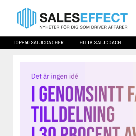
TOPP50 SÄLJCOACHER
HITTA SÄLJCOACH
Skip
to
content