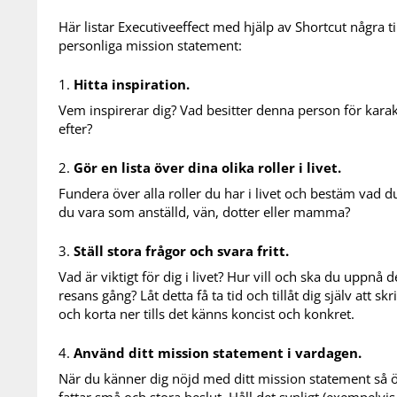
Här listar Executiveeffect med hjälp av Shortcut några ti
personliga mission statement:
Hitta inspiration.
Vem inspirerar dig? Vad besitter denna person för karak
efter?
Gör en lista över dina olika roller i livet.
Fundera över alla roller du har i livet och bestäm vad d
du vara som anställd, vän, dotter eller mamma?
Ställ stora frågor och svara fritt.
Vad är viktigt för dig i livet? Hur vill och ska du uppn
resans gång? Låt detta få ta tid och tillåt dig själv att skr
och korta ner tills det känns koncist och konkret.
Använd ditt mission statement i vardagen.
När du känner dig nöjd med ditt mission statement så ö
fattar små och stora beslut. Håll det synligt (exempel