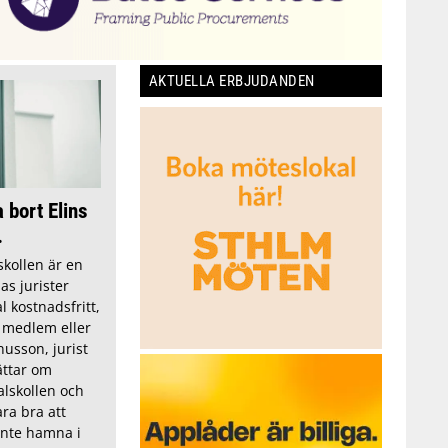
AKTUELLA ERBJUDANDEN
a bort Elins
.
skollen är en
as jurister
l kostnadsfritt,
 medlem eller
usson, jurist
ättar om
alskollen och
ra bra att
 inte hamna i