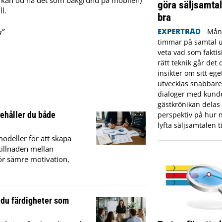
göra säljsamtal
l.
bra
EXPERTRÅD
Mång
a”
timmar på samtal ut
veta vad som fakti
rätt teknik går det 
insikter om sitt eget
utvecklas snabbare
dialoger med kunde
gästkrönikan delas
behåller du både
perspektiv på hur n
lyfta säljsamtalen ti
modeller för att skapa
killnaden mellan
för sämre motivation,
 du färdigheter som