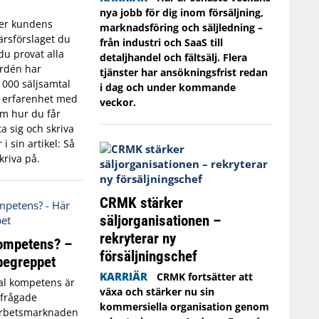
nya jobb för dig inom försäljning,
er kundens
marknadsföring och säljledning –
ärsförslaget du
från industri och SaaS till
du provat alla
detaljhandel och fältsälj. Flera
ordén har
tjänster har ansökningsfrist redan
 000 säljsamtal
i dag och under kommande
s erfarenhet med
veckor.
Om hur du får
a sig och skriva
i sin artikel: Så
kriva på.
CRMK stärker
säljorganisationen –
rekryterar ny
kompetens? –
försäljningschef
 begreppet
KARRIÄR
CRMK fortsätter att
al kompetens är
växa och stärker nu sin
rfrågade
kommersiella organisation genom
arbetsmarknaden