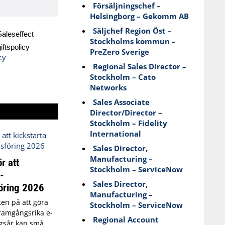
Försäljningschef –
Helsingborg – Gekomm AB
Säljchef Region Öst –
aleseffect
Stockholms kommun –
ftspolicy
PreZero Sverige
cy
Regional Sales Director –
Stockholm – Cato
Networks
Sales Associate
Director/Director –
Stockholm – Fidelity
International
Sales Director,
Manufacturing –
r att
Stockholm – ServiceNow
-
Sales Director,
öring 2026
Manufacturing –
kten på att göra
Stockholm – ServiceNow
 framgångsrika e-
Regional Account
gsår kan små