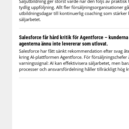
Säljutbildning ger störst värde när den följs av praktisk
tydlig uppföljning. Allt fler försäljningsorganisationer g
utbildningsdagar till kontinuerlig coaching som stärker
säljarbetet.
Salesforce får hård kritik för Agentforce – kunderna
agenterna ännu inte levererar som utlovat.
Salesforce har fått sänkt rekommendation efter svag åt
kring AI-plattformen Agentforce. För försäljningschefer 
varningssignal: AI kan effektivisera säljarbetet, men ba
processer och ansvarsfördelning håller tillräckligt hög kv