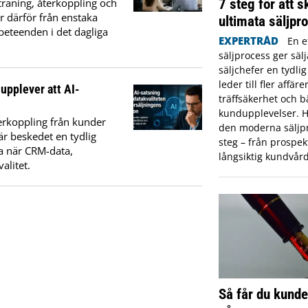
7 steg för att 
 träning, återkoppling och
år därför från enstaka
ultimata säljpr
 beteenden i det dagliga
EXPERTRÅD
En e
säljprocess ger säl
säljchefer en tydli
leder till fler affär
 upplever att AI-
träffsäkerhet och b
kundupplevelser. H
erkoppling från kunder
den moderna säljpr
är beskedet en tydlig
steg – från prospekt
ra när CRM-data,
långsiktig kundvård
alitet.
Så får du kunde