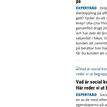
på
EXPERTRÅD
Dröj
återkoppling på aff
gett? Tycker du att 
knep? Ulla-Lisa Th
genomfört drygt 20
och har över 40 år
säljandet i fokus. 
kunden att committ
på berättar hon här 
får du kunden att s
Vad är social 
Här reder vi ut
EXPERTRÅD
Soci
en av de mest efte
egenskaperna på 