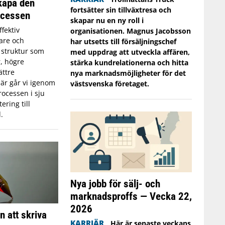
skapa den
fortsätter sin tillväxtresa och
ocessen
skapar nu en ny roll i
ffektiv
organisationen. Magnus Jacobsson
jare och
har utsetts till försäljningschef
g struktur som
med uppdrag att utveckla affären,
er, högre
stärka kundrelationerna och hitta
ättre
nya marknadsmöjligheter för det
är går vi igenom
västsvenska företaget.
ocessen i sju
ering till
.
Nya jobb för sälj- och
marknadsproffs — Vecka 22,
2026
n att skriva
KARRIÄR
Här är senaste veckans