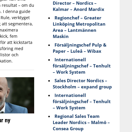
Director – Nordics –
a resultat – om du
Kalmar – Anord Mardix
a. I denna guide
Regionchef – Greater
 Rule, verktyget
Linköping Metropolitan
g att segmentera,
Area – Lantmännen
 maximera
Maskin
kick, fem
för att kickstarta
Försäljningschef Pulp &
sföring med
Paper – Luleå – Wibax
listor och
Internationell
ation.
försäljningschef – Tenhult
– Work System
Sales Director Nordics –
Stockholm – expand group
Internationell
försäljningschef – Tenhult
– Work System
Regional Sales Team
r ny
Leader Nordics – Malmö –
Consea Group