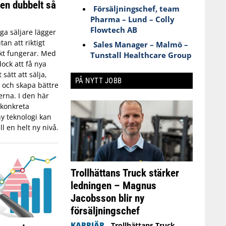
en dubbelt så
Försäljningschef, team
Pharma – Lund – Colly
Flowtech AB
a säljare lägger
an att riktigt
Sales Manager – Malmö –
skt fungerar. Med
Tunstall Healthcare Group
dock att få nya
 sätt att sälja,
PÅ NYTT JOBB
 och skapa bättre
rna. I den här
 konkreta
y teknologi kan
ll en helt ny nivå.
Trollhättans Truck stärker
ledningen – Magnus
Jacobsson blir ny
försäljningschef
KARRIÄR
Trollhättans Truck