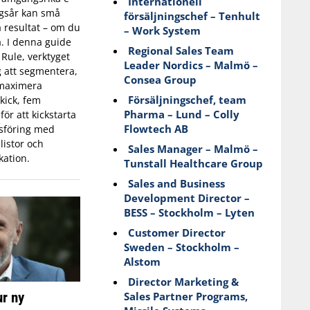
Internationell
gsår kan små
försäljningschef – Tenhult
a resultat – om du
– Work System
a. I denna guide
Regional Sales Team
 Rule, verktyget
Leader Nordics – Malmö –
g att segmentera,
Consea Group
 maximera
Försäljningschef, team
kick, fem
Pharma – Lund – Colly
för att kickstarta
Flowtech AB
sföring med
listor och
Sales Manager – Malmö –
ation.
Tunstall Healthcare Group
Sales and Business
Development Director –
BESS – Stockholm – Lyten
Customer Director
Sweden – Stockholm –
Alstom
Director Marketing &
r ny
Sales Partner Programs,