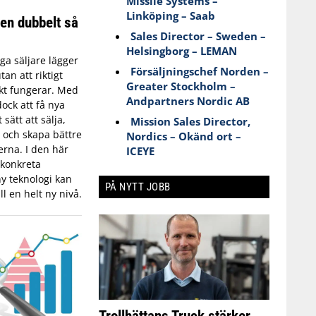
Missile Systems –
Linköping – Saab
en dubbelt så
Sales Director – Sweden –
Helsingborg – LEMAN
a säljare lägger
Försäljningschef Norden –
an att riktigt
Greater Stockholm –
skt fungerar. Med
Andpartners Nordic AB
dock att få nya
 sätt att sälja,
Mission Sales Director,
 och skapa bättre
Nordics – Okänd ort –
rna. I den här
ICEYE
 konkreta
y teknologi kan
PÅ NYTT JOBB
ll en helt ny nivå.
Trollhättans Truck stärker