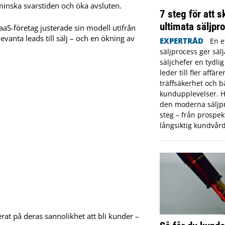
minska svarstiden och öka avsluten.
7 steg för att 
ultimata säljpr
 SaaS-företag justerade sin modell utifrån
evanta leads till sälj – och en ökning av
EXPERTRÅD
En e
säljprocess ger säl
säljchefer en tydli
leder till fler affär
träffsäkerhet och b
kundupplevelser. H
den moderna säljpr
steg – från prospekt
långsiktig kundvård
erat på deras sannolikhet att bli kunder –