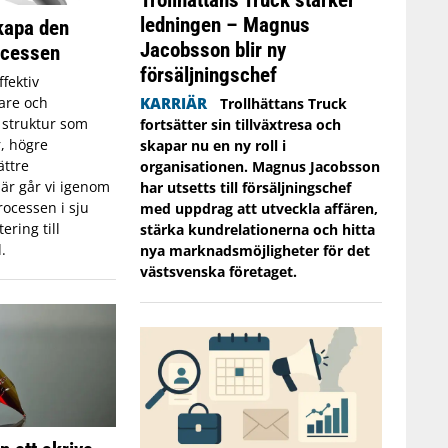
ledningen – Magnus
skapa den
Jacobsson blir ny
ocessen
försäljningschef
ffektiv
jare och
KARRIÄR
Trollhättans Truck
g struktur som
fortsätter sin tillväxtresa och
er, högre
skapar nu en ny roll i
ättre
organisationen. Magnus Jacobsson
är går vi igenom
har utsetts till försäljningschef
ocessen i sju
med uppdrag att utveckla affären,
ering till
stärka kundrelationerna och hitta
.
nya marknadsmöjligheter för det
västsvenska företaget.