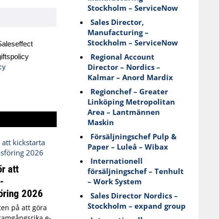
Stockholm – ServiceNow
Sales Director,
Manufacturing –
Stockholm – ServiceNow
aleseffect
Regional Account
ftspolicy
Director – Nordics –
cy
Kalmar – Anord Mardix
Regionchef – Greater
Linköping Metropolitan
Area – Lantmännen
Maskin
Försäljningschef Pulp &
Paper – Luleå – Wibax
Internationell
r att
försäljningschef – Tenhult
-
– Work System
öring 2026
Sales Director Nordics –
Stockholm – expand group
kten på att göra
 framgångsrika e-