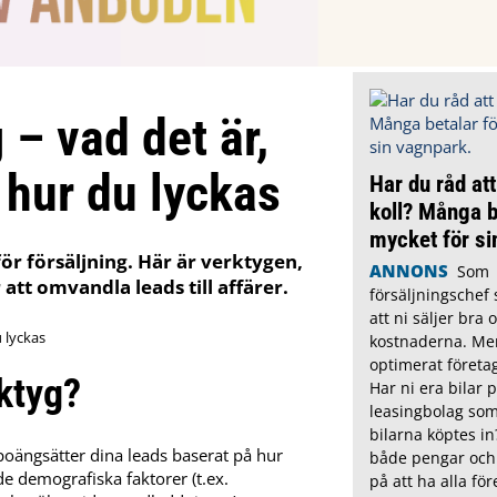
 – vad det är,
 hur du lyckas
Har du råd att
koll? Många b
mycket för si
för försäljning. Här är verktygen,
ANNONS
Som
att omvandla leads till affärer.
försäljningschef s
att ni säljer bra 
kostnaderna. Me
optimerat företa
rktyg?
Har ni era bilar 
leasingbolag som
bilarna köptes in
poängsätter dina leads baserat på hur
både pengar och 
de demografiska faktorer (t.ex.
på att ha alla för