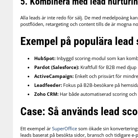
5. Kombinera med lead nurturi
Alla leads är inte redo för sälj. De med medelpoäng kan
postflöden, retargeting och content tills de är mogna no
Exempel på populära lead 
HubSpot:
Inbyggd scoring-modul som kan komb
Pardot (Salesforce):
Kraftfull för B2B med djup i
ActiveCampaign:
Enkelt och prisvärt för mindr
Leadfeeder:
Fokus på B2B-besökare på hemsida
Zoho CRM:
Har både automatiserad scoring och s
Case: Så används lead scor
Ett exempel är
SuperOffice
som ökade sin konvertering
leads baserat på besökta sidor, bransch och tidigare 