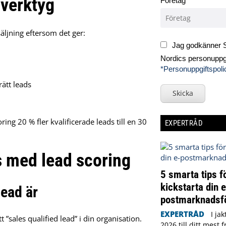
 verktyg
Företag
säljning eftersom det ger:
Jag godkänner S
Nordics personuppgi
*Personuppgiftspoli
rätt leads
Skicka
ng 20 % fler kvalificerade leads till en 30
EXPERTRÅD
as med lead scoring
5 smarta tips fö
kickstarta din e
lead är
postmarknadsf
EXPERTRÅD
I ja
”sales qualified lead” i din organisation.
2026 till ditt mest