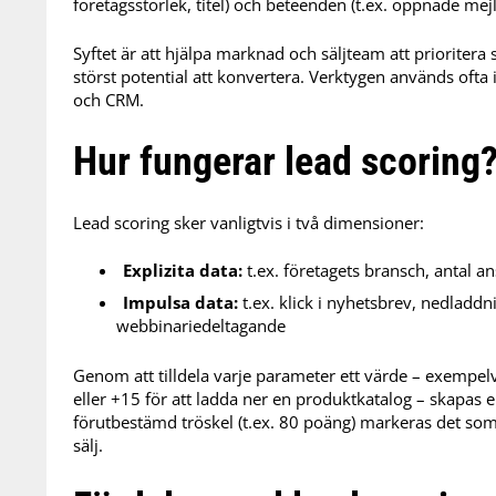
företagsstorlek, titel) och beteenden (t.ex. öppnade mej
Syftet är att hjälpa marknad och säljteam att prioritera
störst potential att konvertera. Verktygen används of
och CRM.
Hur fungerar lead scoring
Lead scoring sker vanligtvis i två dimensioner:
Explizita data:
t.ex. företagets bransch, antal an
Impulsa data:
t.ex. klick i nyhetsbrev, nedladd
webbinariedeltagande
Genom att tilldela varje parameter ett värde – exempelv
eller +15 för att ladda ner en produktkatalog – skapas e
förutbestämd tröskel (t.ex. 80 poäng) markeras det som ”
sälj.