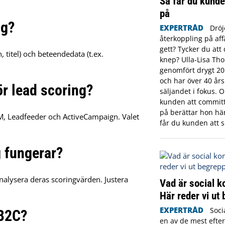
Så får du kunde
på
ng?
EXPERTRÅD
Dröj
återkoppling på aff
gett? Tycker du att 
 titel) och beteendedata (t.ex.
knep? Ulla-Lisa Th
genomfört drygt 20
och har över 40 år
ör lead scoring?
säljandet i fokus. 
kunden att committ
på berättar hon här 
M, Leadfeeder och ActiveCampaign. Valet
får du kunden att s
g fungerar?
nalysera deras scoringvärden. Justera
Vad är social 
Här reder vi ut
EXPERTRÅD
Soci
 B2C?
en av de mest efte