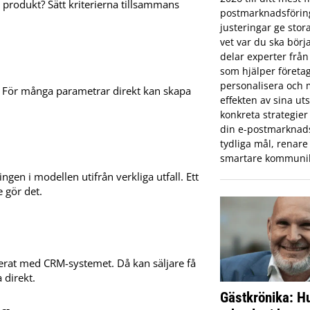
ik produkt? Sätt kriterierna tillsammans
postmarknadsförin
justeringar ge stor
vet var du ska börj
delar experter från
som hjälper företa
personalisera och
. För många parametrar direkt kan skapa
effekten av sina uts
konkreta strategier 
din e-postmarknad
tydliga mål, renare 
smartare kommunik
ingen i modellen utifrån verkliga utfall. Ett
 gör det.
grerat med CRM-systemet. Då kan säljare få
 direkt.
Gästkrönika: Hu