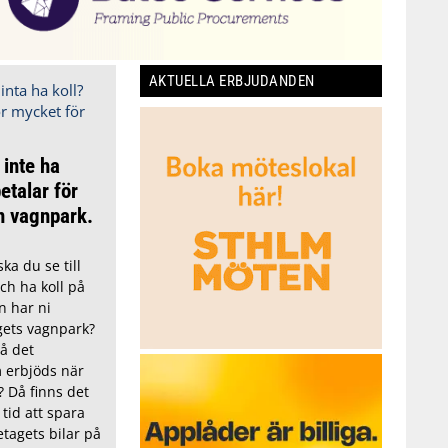
AKTUELLA ERBJUDANDEN
 inte ha
etalar för
n vagnpark.
ka du se till
och ha koll på
n har ni
gets vagnpark?
på det
 erbjöds när
? Då finns det
tid att spara
etagets bilar på