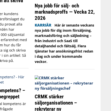
n att skriva
Nya jobb för sälj- och
marknadsproffs — Vecka 22,
er kundens
2026
ärsförslaget du
du provat alla
KARRIÄR
Här är senaste veckans
ordén har
nya jobb för dig inom försäljning,
 000 säljsamtal
marknadsföring och säljledning –
s erfarenhet med
från industri och SaaS till
Om hur du får
detaljhandel och fältsälj. Flera
a sig och skriva
tjänster har ansökningsfrist redan
i sin artikel: Så
i dag och under kommande
kriva på.
veckor.
kompetens? –
CRMK stärker
 begreppet
säljorganisationen –
al kompetens är
rekryterar ny
rfrågade