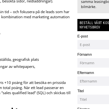
l, besökta sidor, nedladdningar).
samma leasingbo
bilmärke.
 sin tid – och fokusera på de leads som har
ta i kombination med marketing automation
BESTÄLL VÅRT KO
NYHETSBREV
?
E-post
Förnamn
ställda, geografisk plats
ningar av whitepapers,
Efternamn
is +10 poäng för att besöka en prissida
n total poäng. När ett lead passerar en
Titel
sales qualified lead” (SQL) och skickas till