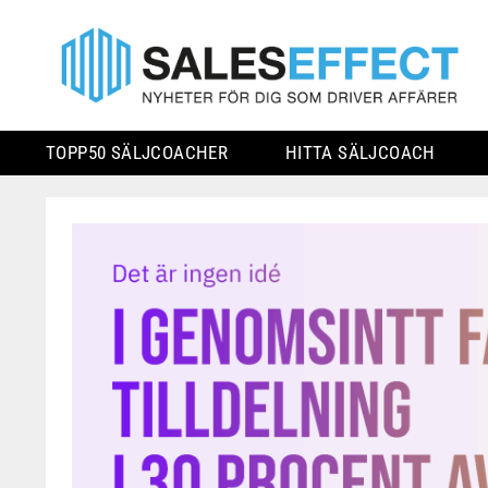
TOPP50 SÄLJCOACHER
HITTA SÄLJCOACH
Skip
to
content