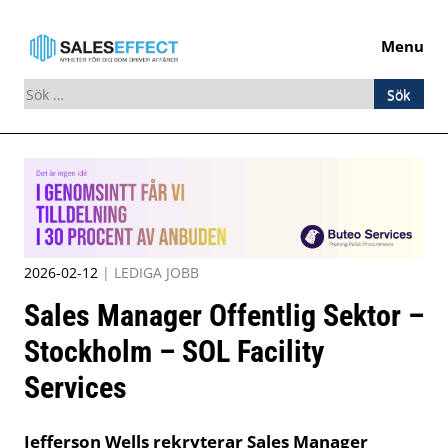
Menu
Sök
efter:
Skip
to
content
2026-02-12
|
LEDIGA JOBB
Sales Manager Offentlig Sektor –
Stockholm – SOL Facility
Services
Jefferson Wells rekryterar Sales Manager