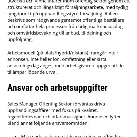
utveckla och vinna affärer inom offentlig sektor genom ett
strukturerat och långsiktigt försäljningsarbete, med tydlig
tyngdpunkt på upphandlingsstyrd försäljning. Rollen
beskrivs som rådgivande gentemot offentliga beställare
och omfattar hela processen från tidig marknadsdialog
och omvärldsbevakning till anbud, tilldelning och
uppföljning.
Arbetsmodell (på plats/hybrid/distans) framgår inte i
annonsen. Inte heller lön, omfattning eller sista
ansökningsdag anges, men arbetsgivaren uppger att de
tillämpar löpande urval.
Ansvar och arbetsuppgifter
Sales Manager Offentlig Sektor förväntas driva
upphandlingsaffärer med fokus på kvalitet,
regelefterlevnad och affärsmässighet. Annonsen lyfter
bland annat följande ansvarsområden:
Marknads- och omvärldsbevakning av offentliga