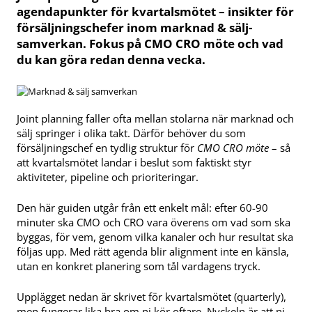
agendapunkter för kvartalsmötet – insikter för
försäljningschefer inom marknad & sälj-
samverkan. Fokus på CMO CRO möte och vad
du kan göra redan denna vecka.
Joint planning faller ofta mellan stolarna när marknad och
sälj springer i olika takt. Därför behöver du som
försäljningschef en tydlig struktur för
CMO CRO möte
– så
att kvartalsmötet landar i beslut som faktiskt styr
aktiviteter, pipeline och prioriteringar.
Den här guiden utgår från ett enkelt mål: efter 60-90
minuter ska CMO och CRO vara överens om vad som ska
byggas, för vem, genom vilka kanaler och hur resultat ska
följas upp. Med rätt agenda blir alignment inte en känsla,
utan en konkret planering som tål vardagens tryck.
Upplägget nedan är skrivet för kvartalsmötet (quarterly),
men fungerar lika bra om ni kör oftare. Nyckeln är att ni