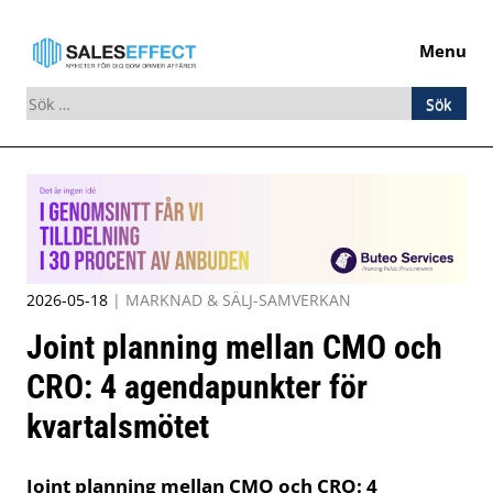
Menu
Sök
efter:
Skip
to
content
2026-05-18
|
MARKNAD & SÄLJ-SAMVERKAN
Joint planning mellan CMO och
CRO: 4 agendapunkter för
kvartalsmötet
Joint planning mellan CMO och CRO: 4