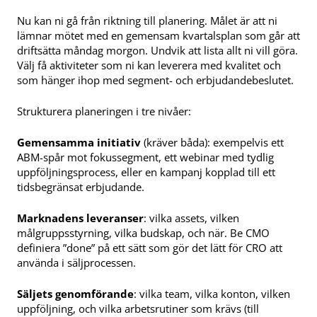
Nu kan ni gå från riktning till planering. Målet är att ni
lämnar mötet med en gemensam kvartalsplan som går att
driftsätta måndag morgon. Undvik att lista allt ni vill göra.
Välj få aktiviteter som ni kan leverera med kvalitet och
som hänger ihop med segment- och erbjudandebeslutet.
Strukturera planeringen i tre nivåer:
Gemensamma initiativ
(kräver båda): exempelvis ett
ABM-spår mot fokussegment, ett webinar med tydlig
uppföljningsprocess, eller en kampanj kopplad till ett
tidsbegränsat erbjudande.
Marknadens leveranser
: vilka assets, vilken
målgruppsstyrning, vilka budskap, och när. Be CMO
definiera ”done” på ett sätt som gör det lätt för CRO att
använda i säljprocessen.
Säljets genomförande
: vilka team, vilka konton, vilken
uppföljning, och vilka arbetsrutiner som krävs (till