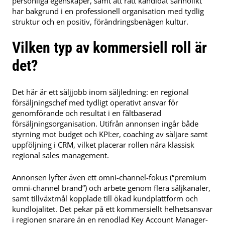
personliga egenskaper, samt att rätt kandidat sannolikt
har bakgrund i en professionell organisation med tydlig
struktur och en positiv, förändringsbenägen kultur.
Vilken typ av kommersiell roll är
det?
Det här är ett säljjobb inom säljledning: en regional
försäljningschef med tydligt operativt ansvar för
genomförande och resultat i en fältbaserad
försäljningsorganisation. Utifrån annonsen ingår både
styrning mot budget och KPI:er, coaching av säljare samt
uppföljning i CRM, vilket placerar rollen nära klassisk
regional sales management.
Annonsen lyfter även ett omni-channel-fokus (“premium
omni-channel brand”) och arbete genom flera säljkanaler,
samt tillväxtmål kopplade till ökad kundplattform och
kundlojalitet. Det pekar på ett kommersiellt helhetsansvar
i regionen snarare än en renodlad Key Account Manager-