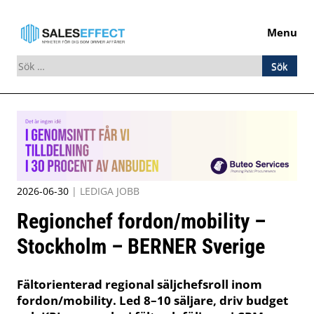
Menu
Sök
efter:
Skip
to
content
2026-06-30
|
LEDIGA JOBB
Regionchef fordon/mobility –
Stockholm – BERNER Sverige
Fältorienterad regional säljchefsroll inom
fordon/mobility. Led 8–10 säljare, driv budget