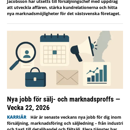
Jacobsson har utsetts till försäljningschef med uppdrag
att utveckla affären, stärka kundrelationerna och hitta
nya marknadsmöjligheter för det västsvenska företaget.
Nya jobb för sälj- och marknadsproffs —
Vecka 22, 2026
KARRIÄR
Här är senaste veckans nya jobb för dig inom
försäljning, marknadsföring och säljledning – från industri
och SaaS till detaljhandel och fältsälj. Flera tjänster har