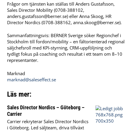
Frågor om tjänsten kan ställas till Anders Gustafsson,
Sales Director Mobility (0708-388102,
anders.gustafsson@berner.se
) eller Anna Skoog, HR
Director Nordics (0708-388162,
anna.skoog@berner.se
).
Sammanfattningsvis: BERNER Sverige söker Regionchef i
Stockholm till fordon/mobility – en fältorienterad regional
säljchefsroll med KPI-styrning, CRM-uppföljning och
tydligt fokus på coaching och resultat i ett team om 8–10
representanter.
Marknad
marknad@saleseffect.se
Läs mer:
Sales Director Nordics – Göteborg –
Carrier
Carrier rekryterar Sales Director Nordics
i Göteborg. Led säljteam, driva tillväxt