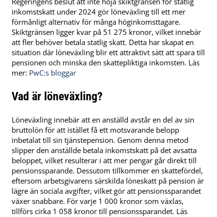
Regeringens beslut att inte höja skiktgränsen för statlig
inkomstskatt under 2024 gör löneväxling till ett mer
förmånligt alternativ för många höginkomsttagare.
Skiktgränsen ligger kvar på 51 275 kronor, vilket innebär
att fler behöver betala statlig skatt. Detta har skapat en
situation där löneväxling blir ett attraktivt sätt att spara till
pensionen och minska den skattepliktiga inkomsten. Läs
mer:
PwC:s bloggar
Vad är löneväxling?
Löneväxling innebär att en anställd avstår en del av sin
bruttolön för att istället få ett motsvarande belopp
inbetalat till sin tjänstepension. Genom denna metod
slipper den anställde betala inkomstskatt på det avsatta
beloppet, vilket resulterar i att mer pengar går direkt till
pensionssparande. Dessutom tillkommer en skattefördel,
eftersom arbetsgivarens särskilda löneskatt på pension är
lägre än sociala avgifter, vilket gör att pensionssparandet
växer snabbare. För varje 1 000 kronor som växlas,
tillförs cirka 1 058 kronor till pensionssparandet​. Läs