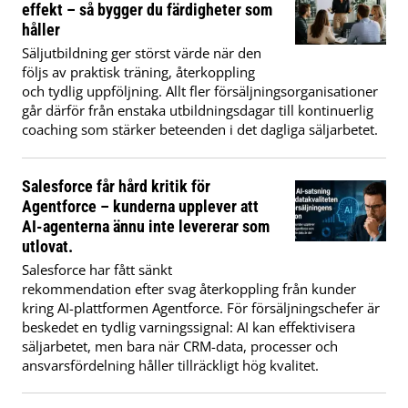
effekt – så bygger du färdigheter som
håller
Säljutbildning ger störst värde när den
följs av praktisk träning, återkoppling
och tydlig uppföljning. Allt fler försäljningsorganisationer
går därför från enstaka utbildningsdagar till kontinuerlig
coaching som stärker beteenden i det dagliga säljarbetet.
Salesforce får hård kritik för
Agentforce – kunderna upplever att
AI-agenterna ännu inte levererar som
utlovat.
Salesforce har fått sänkt
rekommendation efter svag återkoppling från kunder
kring AI-plattformen Agentforce. För försäljningschefer är
beskedet en tydlig varningssignal: AI kan effektivisera
säljarbetet, men bara när CRM-data, processer och
ansvarsfördelning håller tillräckligt hög kvalitet.