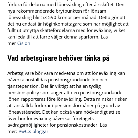
förlora fördelarna med löneväxling efter årsskiftet. Den
nya rekommenderade brytpunkten för lönsam
löneväxling blir 53 590 kronor per månad. Detta gör att
det nu endast är höginkomsttagare som har möjlighet att
fullt ut utnyttja skattefördelarna med löneväxling, vilket
kan leda till att färre väljer denna sparform​. Läs
mer
Cision
Vad arbetsgivare behöver tänka på
Arbetsgivare bör vara medvetna om att löneväxling kan
påverka anställdas pensionsgrundande lön och
tjänstepension. Det är viktigt att ha en tydlig
pensionspolicy som anger att den pensionsgrundande
lönen rapporteras före löneväxling. Detta minskar risken
att anställda förlorar i pensionsförmåner på grund av
löneavståendet. Det kan också vara nödvändigt att se
över hur löneväxling påverkar företagets
avdragsmöjligheter för pensionskostnader​. Läs
mer:
PwC:s bloggar