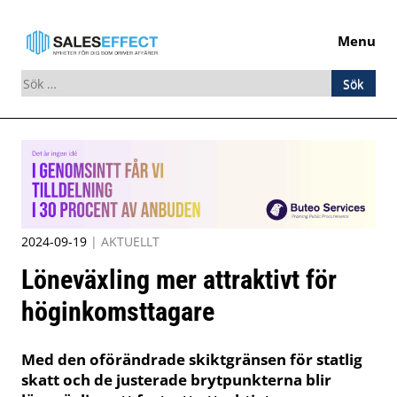
Menu
Sök
efter:
Skip
to
content
2024-09-19
|
AKTUELLT
Löneväxling mer attraktivt för
höginkomsttagare
Med den oförändrade skiktgränsen för statlig
skatt och de justerade brytpunkterna blir