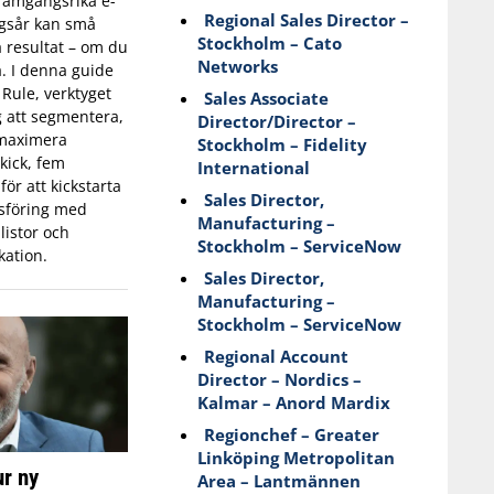
 framgångsrika e-
Regional Sales Director –
gsår kan små
Stockholm – Cato
a resultat – om du
Networks
a. I denna guide
 Rule, verktyget
Sales Associate
g att segmentera,
Director/Director –
 maximera
Stockholm – Fidelity
kick, fem
International
för att kickstarta
Sales Director,
sföring med
Manufacturing –
listor och
Stockholm – ServiceNow
ation.
Sales Director,
Manufacturing –
Stockholm – ServiceNow
Regional Account
Director – Nordics –
Kalmar – Anord Mardix
Regionchef – Greater
Linköping Metropolitan
r ny
Area – Lantmännen