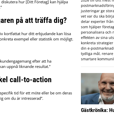
2026 till ditt mest
n diskutera hur [Ditt Företag] kan hjälpa
postmarknadsförin
.”
justeringar ge stor
vet var du ska börj
aren på att träffa dig?
delar experter från
som hjälper företa
personalisera och
iv kortfattat hur ditt erbjudande kan lösa
effekten av sina uts
nkreta exempel eller statistik om möjligt.
konkreta strategier 
din e-postmarknad
tydliga mål, renare 
smartare kommunik
i kundengagemang efter att ha
kan uppnå liknande resultat.”
kel call-to-action
specifik tid för ett möte eller be om deras
g om du är intresserad”.
Gästkrönika: Hu