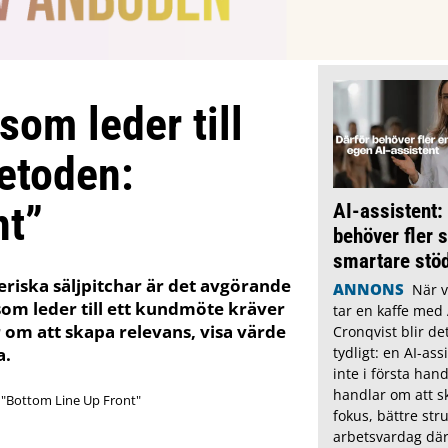
som leder till
etoden:
nt”
AI-assistent:
behöver fler s
smartare stöd
riska säljpitchar är det avgörande
ANNONS
När v
l som leder till ett kundmöte kräver
tar en kaffe med
 om att skapa relevans, visa värde
Cronqvist blir de
a.
tydligt: en AI-as
inte i första han
handlar om att 
fokus, bättre str
arbetsvardag där