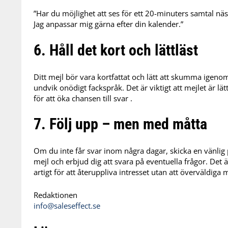
”Har du möjlighet att ses för ett 20-minuters samtal näst
Jag anpassar mig gärna efter din kalender.”
6. Håll det kort och lättläst
Ditt mejl bör vara kortfattat och lätt att skumma igeno
undvik onödigt fackspråk.
D
et är viktigt att mejlet är 
för att öka chansen till svar
.​
7. Följ upp – men med måtta
Om du inte får svar inom några dagar, skicka en vänlig
mejl och erbjud dig att svara på eventuella frågor.
D
et 
artigt för att återuppliva intresset utan att överväldiga
Redaktionen
info@saleseffect.se