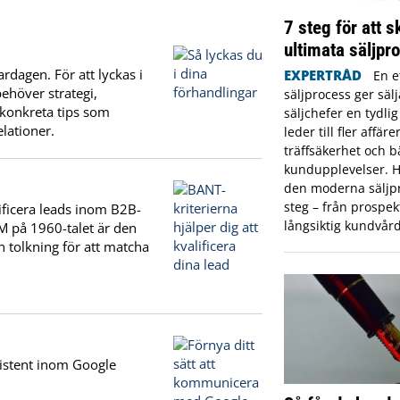
7 steg för att 
ultimata säljpr
rdagen. För att lyckas i
EXPERTRÅD
En e
ehöver strategi,
säljprocess ger säl
 konkreta tips som
säljchefer en tydli
elationer.
leder till fler affär
träffsäkerhet och b
kundupplevelser. H
den moderna säljpr
steg – från prospekt
ificera leads inom B2B-
långsiktig kundvård
M på 1960-talet är den
 tolkning för att matcha
sistent inom Google