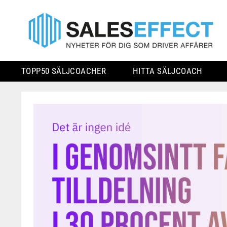
TOPP50 SÄLJCOACHER
HITTA SÄLJCOACH
Skip
to
content