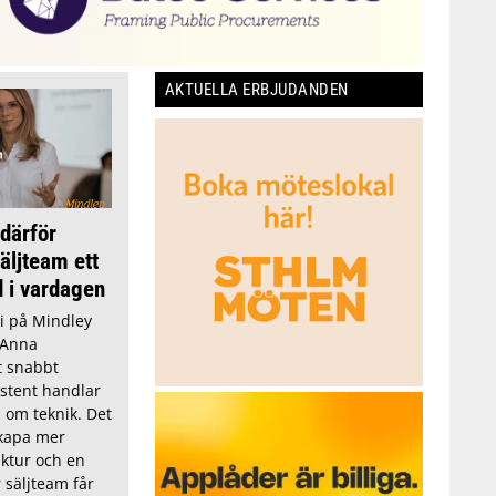
AKTUELLA ERBJUDANDEN
 därför
äljteam ett
 i vardagen
i på Mindley
 Anna
t snabbt
sistent handlar
d om teknik. Det
skapa mer
uktur och en
 säljteam får