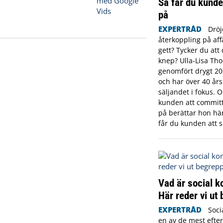
Så får du kunde
på
EXPERTRÅD
Dröj
återkoppling på aff
gett? Tycker du att 
knep? Ulla-Lisa Th
genomfört drygt 20
och har över 40 år
säljandet i fokus. 
kunden att committ
på berättar hon här 
får du kunden att s
Vad är social 
Här reder vi ut
EXPERTRÅD
Soci
en av de mest efte