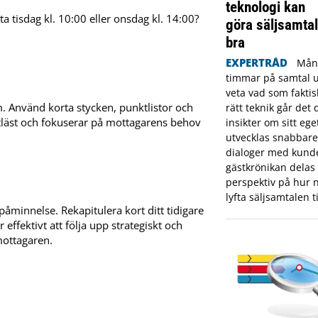
teknologi kan
a tisdag kl. 10:00 eller onsdag kl. 14:00?
göra säljsamtal
bra
EXPERTRÅD
Mång
timmar på samtal ut
veta vad som fakti
m.
Använd korta stycken, punktlistor och
rätt teknik går det 
lättläst och fokuserar på mottagarens behov
insikter om sitt eget
utvecklas snabbare
dialoger med kunde
gästkrönikan delas
perspektiv på hur n
lyfta säljsamtalen ti
 påminnelse.
Rekapitulera kort ditt tidigare
är effektivt att följa upp strategiskt och
 mottagaren.