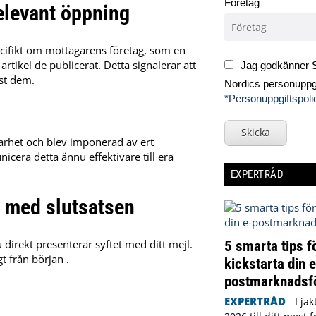
Företag
elevant öppning
pecifikt om mottagarens företag, som en
rtikel de publicerat.
Detta signalerar att
Jag godkänner S
ust dem.
Nordics personuppgi
*Personuppgiftspoli
Skicka
barhet och blev imponerad av ert
era detta ännu effektivare till era
EXPERTRÅD
 med slutsatsen
5 smarta tips fö
 direkt presenterar syftet med ditt mejl.
gt från början
.
kickstarta din e
postmarknadsf
EXPERTRÅD
I ja