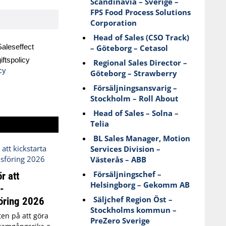
Scandinavia – Sverige –
FPS Food Process Solutions
Corporation
Head of Sales (CSO Track)
aleseffect
– Göteborg – Cetasol
ftspolicy
Regional Sales Director –
cy
Göteborg – Strawberry
Försäljningsansvarig –
Stockholm – Roll About
Head of Sales – Solna –
Telia
BL Sales Manager, Motion
Services Division –
Västerås – ABB
Försäljningschef –
r att
Helsingborg – Gekomm AB
-
Säljchef Region Öst –
öring 2026
Stockholms kommun –
kten på att göra
PreZero Sverige