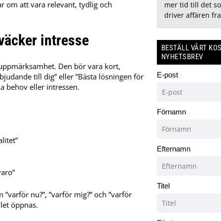
ar om att vara relevant, tydlig och
mer tid till det s
driver affären fr
väcker intresse
BESTÄLL VÅRT KO
NYHETSBREV
s uppmärksamhet.
Den bör vara kort,
E-post
judande till dig” eller ”Bästa lösningen för
ka behov eller intressen.
Förnamn
litet”
Efternamn
varo”
Titel
m ”varför nu?”, ”varför mig?” och ”varför
let öppnas.