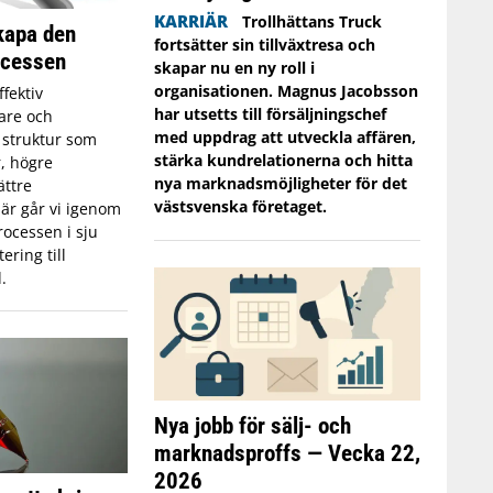
KARRIÄR
Trollhättans Truck
skapa den
fortsätter sin tillväxtresa och
ocessen
skapar nu en ny roll i
organisationen. Magnus Jacobsson
ffektiv
har utsetts till försäljningschef
jare och
med uppdrag att utveckla affären,
g struktur som
stärka kundrelationerna och hitta
er, högre
nya marknadsmöjligheter för det
ättre
västsvenska företaget.
är går vi igenom
ocessen i sju
ering till
.
Nya jobb för sälj- och
marknadsproffs — Vecka 22,
2026