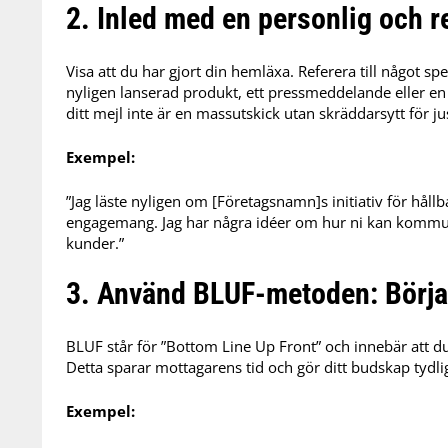
2. Inled med en personlig och r
Visa att du har gjort din hemläxa.
Referera till något s
nyligen lanserad produkt, ett pressmeddelande eller en a
ditt mejl inte är en massutskick utan skräddarsytt för j
Exempel:
”Jag läste nyligen om [Företagsnamn]s initiativ för håll
engagemang. Jag har några idéer om hur ni kan kommunic
kunder.”
3. Använd BLUF-metoden: Börja
BLUF står för ”Bottom Line Up Front” och innebär att du
Detta sparar mottagarens tid och gör ditt budskap tydli
Exempel: