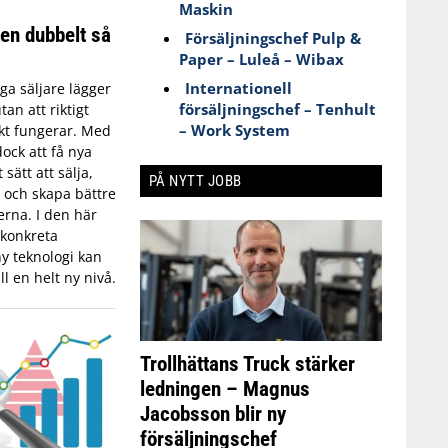
Maskin
en dubbelt så
Försäljningschef Pulp &
Paper – Luleå – Wibax
Internationell
a säljare lägger
försäljningschef – Tenhult
an att riktigt
– Work System
skt fungerar. Med
dock att få nya
 sätt att sälja,
PÅ NYTT JOBB
 och skapa bättre
rna. I den här
 konkreta
y teknologi kan
ll en helt ny nivå.
Trollhättans Truck stärker
ledningen – Magnus
Jacobsson blir ny
försäljningschef