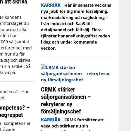
n att skriva
KARRIÄR
Här är senaste veckans
nya jobb för dig inom försäljning,
er kundens
marknadsföring och säljledning –
ärsförslaget du
från industri och SaaS till
du provat alla
detaljhandel och fältsälj. Flera
ordén har
tjänster har ansökningsfrist redan
 000 säljsamtal
i dag och under kommande
s erfarenhet med
veckor.
Om hur du får
a sig och skriva
i sin artikel: Så
kriva på.
CRMK stärker
säljorganisationen –
rekryterar ny
kompetens? –
försäljningschef
 begreppet
KARRIÄR
CRMK fortsätter att
al kompetens är
växa och stärker nu sin
rfrågade