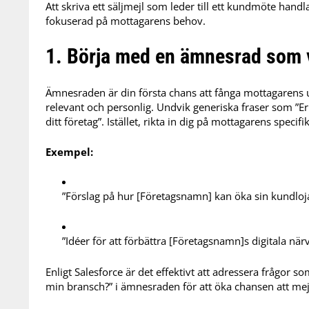
Att skriva ett säljmejl som leder till ett kundmöte handl
fokuserad på mottagarens behov. ​
1. Börja med en ämnesrad som 
Ämnesraden är din första chans att fånga mottagaren
relevant och personlig.
Undvik generiska fraser som ”Erb
ditt företag”.
Istället, rikta in dig på mottagarens specifi
Exempel:
”Förslag på hur [Företagsnamn] kan öka sin kundloja
”Idéer för att förbättra [Företagsnamn]s digitala när
Enligt Salesforce är det effektivt att adressera frågor so
min bransch?” i ämnesraden för att öka chansen att mej