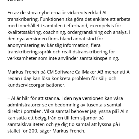
En av de stora nyheterna är vidareutvecklad AI-
transkribering. Funktionen ska göra det enklare att arbeta
med innehållet i samtalen i efterhand, exempelvis för
kvalitetssäkring, coachning, ordergranskning och analys. I
den nya versionen finns bland annat stöd för
anonymisering av känslig information, flera
transkriberingsspråk och realtidstranskribering för
verksamheter som inte använder samtalsinspelning.
Markus French på CM Software CallMaker AB menar att AI
redan i dag kan lösa konkreta problem för sälj- och
kundserviceorganisationer.
– AI är här för att stanna. I den nya versionen kan våra
administratörer se en bedömning av tusentals samtal
direkt i portalen. Vilka samtal behöver jag lyssna på? AI:n
kan sätta ett betyg från en till fem stjärnor på
samtalskvaliteten och ge dig tio samtal att lyssna på i
stället för 200, säger Markus French.