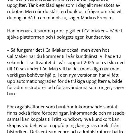
uppgifter. Tänk ett klädlager som i dag allt mer sköts av
robotar. Men när du står i en butik och frågar om råd vill
du nog ändå ha en människa, säger Markus French.
Han menar att samma princip gäller i Callmaker – både i
själva plattformen och i bolagets egen kundservice.
– Så fungerar det i CallMaker också, men även hos
CallMaker när du kommer till vår kundtjänst. Vi hade 12
sekunder i snittväntetid i vår support 2025 och vi ska ned
till 10 sekunder i år. Man vill ha det mänskliga när man
verkligen behöver hjälp. I den nya versionen har vi fått
upp automationsgraden för de tråkiga uppgifterna, både
för administratörer och för användarna som ringer, säger
han.
För organisationer som hanterar inkommande samtal
finns också flera förbättringar. Inkommande och missade
samtal kan kopplas till rätt kundkort, nya kundkort kan
skapas vid behov och uppföljning kan göras direkt från
historiken. Det ger teamledare och administratörer bättre