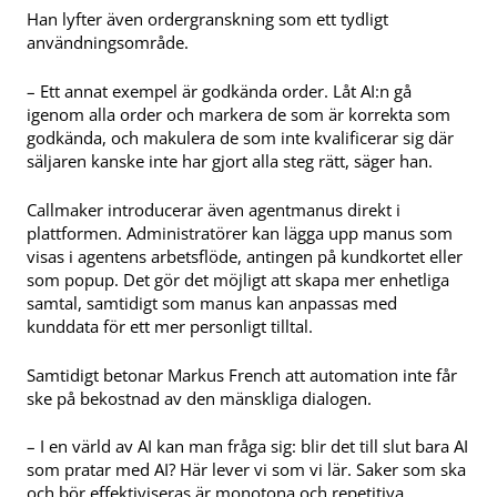
Han lyfter även ordergranskning som ett tydligt
användningsområde.
– Ett annat exempel är godkända order. Låt AI:n gå
igenom alla order och markera de som är korrekta som
godkända, och makulera de som inte kvalificerar sig där
säljaren kanske inte har gjort alla steg rätt, säger han.
Callmaker introducerar även agentmanus direkt i
plattformen. Administratörer kan lägga upp manus som
visas i agentens arbetsflöde, antingen på kundkortet eller
som popup. Det gör det möjligt att skapa mer enhetliga
samtal, samtidigt som manus kan anpassas med
kunddata för ett mer personligt tilltal.
Samtidigt betonar Markus French att automation inte får
ske på bekostnad av den mänskliga dialogen.
– I en värld av AI kan man fråga sig: blir det till slut bara AI
som pratar med AI? Här lever vi som vi lär. Saker som ska
och bör effektiviseras är monotona och repetitiva