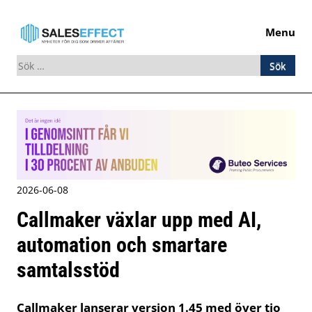
Menu
Sök
efter:
Skip
to
content
2026-06-08
Callmaker växlar upp med AI,
automation och smartare
samtalsstöd
Callmaker lanserar version 1.45 med över tio