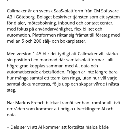
Callmaker är en svensk SaaS-plattform från CM Software
AB i Göteborg. Bolaget beskriver tjänsten som ett system
för dialer, mötesbokning, inbound och contact center,
med fokus på användarvänlighet, flexibilitet och
automation. Plattformen riktar sig främst till företag med
mellan 5 och 200 sälj- och bokarplatser.
Med version 1.45 blir det tydligt att Callmaker vill stärka
sin position i en marknad där samtalsplattformar i allt
högre grad kopplas samman med AI, data och
automatiserade arbetsflöden. Frågan är inte längre bara
hur många samtal ett team kan ringa, utan hur väl varje
samtal dokumenteras, följs upp och skapar värde i nästa
steg.
När Markus French blickar framåt ser han framför allt två
områden som kommer att prägla utvecklingen: AI och
data.
– Dels ser vi att AI kommer att fortsätta hjälpa både