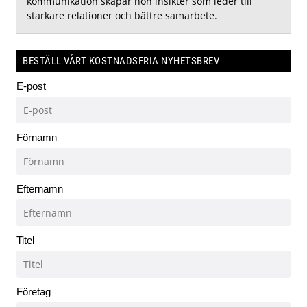
kommunikation skapar hon insikter som leder till
starkare relationer och bättre samarbete.
BESTÄLL VÅRT KOSTNADSFRIA NYHETSBREV
E-post
Förnamn
Efternamn
Titel
Företag