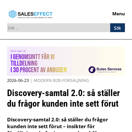
Menu
Sök
efter:
Skip
to
content
2026-06-23
|
MODERN B2B-FÖRSÄLJNING
Discovery-samtal 2.0: så ställer
du frågor kunden inte sett förut
Discovery-samtal 2.0: så ställer du frågor
kunden inte sett förut – insikter för