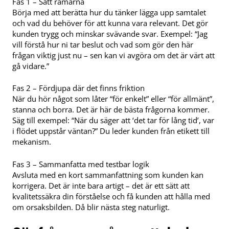
Fas 1 – Sätt ramarna
Börja med att berätta hur du tänker lägga upp samtalet
och vad du behöver för att kunna vara relevant. Det gör
kunden trygg och minskar svävande svar. Exempel: “Jag
vill förstå hur ni tar beslut och vad som gör den här
frågan viktig just nu – sen kan vi avgöra om det är värt att
gå vidare.”
Fas 2 – Fördjupa där det finns friktion
När du hör något som låter “för enkelt” eller “för allmänt”,
stanna och borra. Det är här de bästa frågorna kommer.
Säg till exempel: “När du säger att ‘det tar för lång tid’, var
i flödet uppstår väntan?” Du leder kunden från etikett till
mekanism.
Fas 3 – Sammanfatta med testbar logik
Avsluta med en kort sammanfattning som kunden kan
korrigera. Det är inte bara artigt – det är ett sätt att
kvalitetssäkra din förståelse och få kunden att hålla med
om orsaksbilden. Då blir nästa steg naturligt.