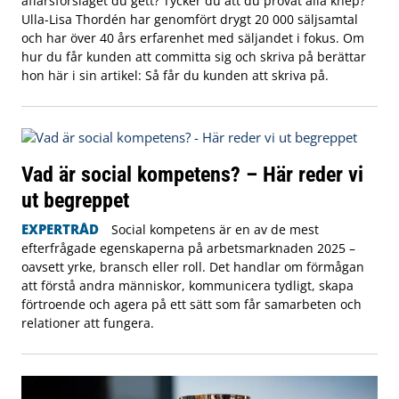
affärsförslaget du gett? Tycker du att du provat alla knep?
Ulla-Lisa Thordén har genomfört drygt 20 000 säljsamtal
och har över 40 års erfarenhet med säljandet i fokus. Om
hur du får kunden att committa sig och skriva på berättar
hon här i sin artikel: Så får du kunden att skriva på.
Vad är social kompetens? – Här reder vi
ut begreppet
EXPERTRÅD
Social kompetens är en av de mest
efterfrågade egenskaperna på arbetsmarknaden 2025 –
oavsett yrke, bransch eller roll. Det handlar om förmågan
att förstå andra människor, kommunicera tydligt, skapa
förtroende och agera på ett sätt som får samarbeten och
relationer att fungera.