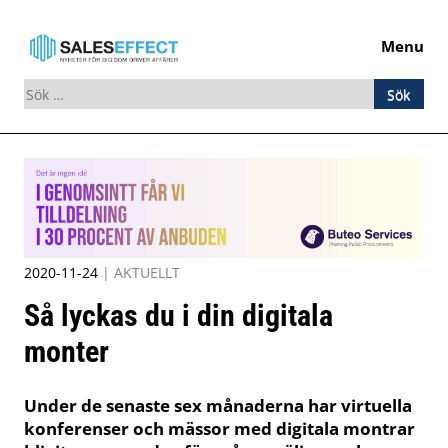
Menu
Sök
efter:
Skip
to
content
2020-11-24
|
AKTUELLT
Så lyckas du i din digitala
monter
Under de senaste sex månaderna har virtuella
konferenser och mässor med digitala montrar