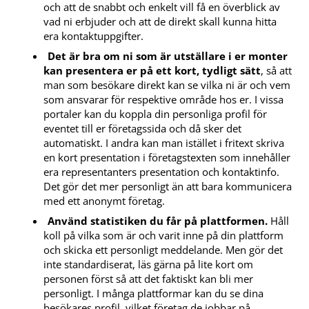
och att de snabbt och enkelt vill få en överblick av
vad ni erbjuder och att de direkt skall kunna hitta
era kontaktuppgifter.
Det är bra om ni som är utställare i er monter
kan presentera er på ett kort, tydligt sätt
, så att
man som besökare direkt kan se vilka ni är och vem
som ansvarar för respektive område hos er. I vissa
portaler kan du koppla din personliga profil för
eventet till er företagssida och då sker det
automatiskt. I andra kan man istället i fritext skriva
en kort presentation i företagstexten som innehåller
era representanters presentation och kontaktinfo.
Det gör det mer personligt än att bara kommunicera
med ett anonymt företag.
Använd statistiken du får på plattformen.
Håll
koll på vilka som är och varit inne på din plattform
och skicka ett personligt meddelande. Men gör det
inte standardiserat, läs gärna på lite kort om
personen först så att det faktiskt kan bli mer
personligt. I många plattformar kan du se dina
besökares profil, vilket företag de jobbar på,