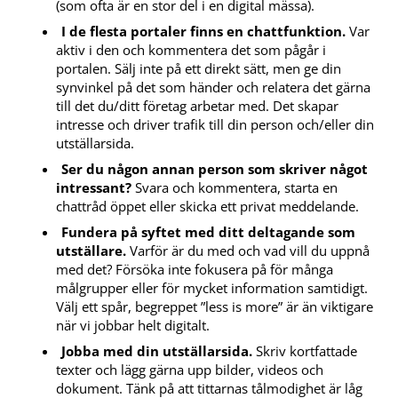
(som ofta är en stor del i en digital mässa).
I de flesta portaler finns en chattfunktion.
Var
aktiv i den och kommentera det som pågår i
portalen. Sälj inte på ett direkt sätt, men ge din
synvinkel på det som händer och relatera det gärna
till det du/ditt företag arbetar med. Det skapar
intresse och driver trafik till din person och/eller din
utställarsida.
Ser du någon annan person som skriver något
intressant?
Svara och kommentera, starta en
chattråd öppet eller skicka ett privat meddelande.
Fundera på syftet med ditt deltagande som
utställare.
Varför är du med och vad vill du uppnå
med det? Försöka inte fokusera på för många
målgrupper eller för mycket information samtidigt.
Välj ett spår, begreppet ”less is more” är än viktigare
när vi jobbar helt digitalt.
Jobba med din utställarsida.
Skriv kortfattade
texter och lägg gärna upp bilder, videos och
dokument. Tänk på att tittarnas tålmodighet är låg