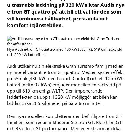
ultrasnabb laddning på 320 kW siktar Audis nya
e-tron GT quattro på att bli ett val för den som
vill kombinera hållbarhet, prestanda och
komfort i tjänstebilen.
Nya Audi e-tron GT quattro med 430 kW (585 hk), 619 km räckvidd
och 320 kW laddeffekt
Audi utökar nu sin elektriska Gran Turismo-familj med en
ny modellvariant: e-tron GT quattro.
Med en systemeffekt
på 585 hk (430 kW med Launch Control) och ett 105 kWh-
batteri (netto 97 kWh) erbjuder modellen en räckvidd på
upp till 619 km enligt WLTP.
Den imponerande
laddeffekten på upp till 320 kW möjliggör att bilen kan
laddas cirka 285 kilometer på bara tio minuter.
Den nya modellen kompletterar den befintliga e-tron GT-
familjen, som redan inkluderar S e-tron GT, RS e-tron GT
och RS e-tron GT performance.
Med en vikt som är cirka