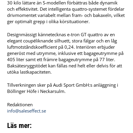
30 kilo lättare än S-modellen förbättras både dynamik
och effektivitet.
Det intelligenta quattro-systemet fördelar
drivmomentet variabelt mellan fram- och bakaxeln, vilket
ger optimalt grepp i olika körsituationer.
Designmässigt kännetecknas e-tron GT quattro av en
elegant coupéliknande silhuett, stora fälgar och en låg
luftmotståndskoefficient på 0,24.
Interiören erbjuder
generöst med utrymme, inklusive ett bagageutrymme på
405 liter samt ett främre bagageutrymme på 77 liter.
Baksätesryggstödet kan fällas ned helt eller delvis för att
utöka lastkapaciteten.
Tillverkningen sker på Audi Sport GmbH:s anläggning i
Böllinger Höfe i Neckarsulm.
Redaktionen
info@saleseffect.se
Läs mer: