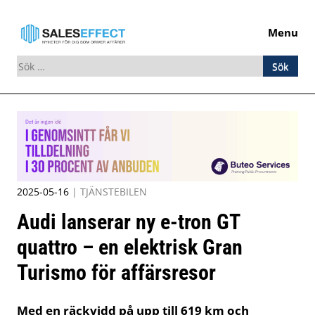
Menu
Sök
efter:
Skip
to
content
2025-05-16
|
TJÄNSTEBILEN
Audi lanserar ny e-tron GT
quattro – en elektrisk Gran
Turismo för affärsresor
Med en räckvidd på upp till 619 km och