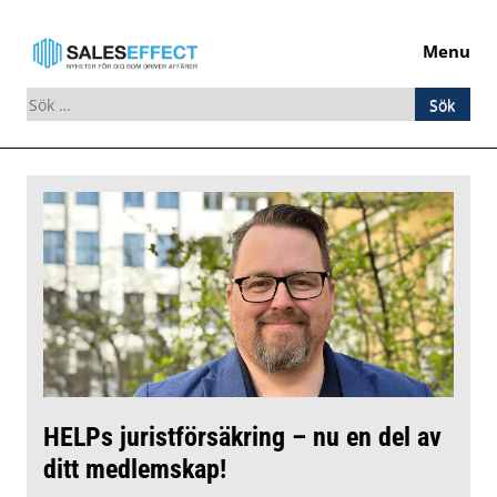
Menu
Sök
efter:
Skip
to
content
HELPs juristförsäkring – nu en del av
ditt medlemskap!