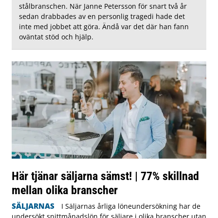
stålbranschen. När Janne Petersson för snart två år
sedan drabbades av en personlig tragedi hade det
inte med jobbet att göra. Ändå var det där han fann
oväntat stöd och hjälp.
Här tjänar säljarna sämst! | 77% skillnad
mellan olika branscher
SÄLJARNAS
I Säljarnas årliga löneundersökning har de
undersökt snittmånadslön för säljare i olika branscher utan