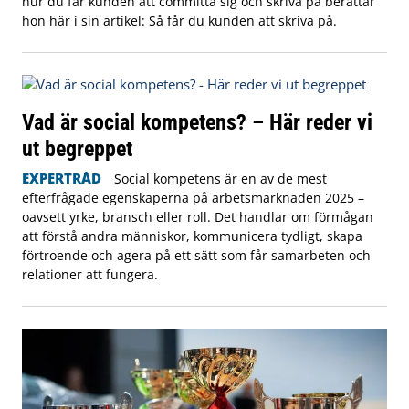
hur du får kunden att committa sig och skriva på berättar
hon här i sin artikel: Så får du kunden att skriva på.
Vad är social kompetens? – Här reder vi
ut begreppet
EXPERTRÅD
Social kompetens är en av de mest
efterfrågade egenskaperna på arbetsmarknaden 2025 –
oavsett yrke, bransch eller roll. Det handlar om förmågan
att förstå andra människor, kommunicera tydligt, skapa
förtroende och agera på ett sätt som får samarbeten och
relationer att fungera.