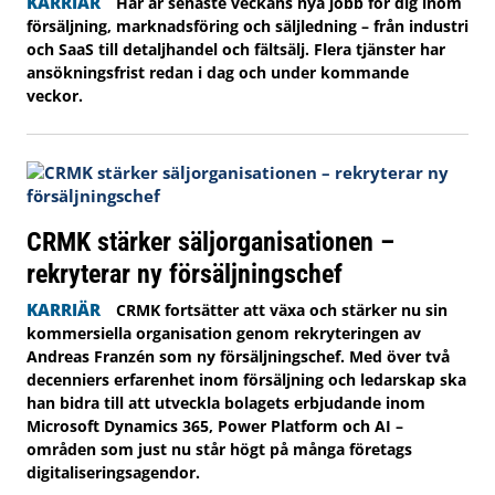
KARRIÄR
Här är senaste veckans nya jobb för dig inom
försäljning, marknadsföring och säljledning – från industri
och SaaS till detaljhandel och fältsälj. Flera tjänster har
ansökningsfrist redan i dag och under kommande
veckor.
CRMK stärker säljorganisationen –
rekryterar ny försäljningschef
KARRIÄR
CRMK fortsätter att växa och stärker nu sin
kommersiella organisation genom rekryteringen av
Andreas Franzén som ny försäljningschef. Med över två
decenniers erfarenhet inom försäljning och ledarskap ska
han bidra till att utveckla bolagets erbjudande inom
Microsoft Dynamics 365, Power Platform och AI –
områden som just nu står högt på många företags
digitaliseringsagendor.