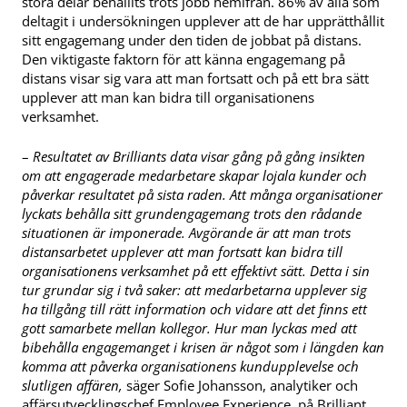
stora delar behållits trots jobb hemifrån. 86% av alla som
deltagit i undersökningen upplever att de har upprätthållit
sitt engagemang under den tiden de jobbat på distans.
Den viktigaste faktorn för att känna engagemang på
distans visar sig vara att man fortsatt och på ett bra sätt
upplever att man kan bidra till organisationens
verksamhet.
–
Resultatet av Brilliants data visar gång på gång insikten
om att engagerade medarbetare skapar lojala kunder och
påverkar resultatet på sista raden. Att många organisationer
lyckats behålla sitt grundengagemang trots den rådande
situationen är imponerade. Avgörande är att man trots
distansarbetet upplever att man fortsatt kan bidra till
organisationens verksamhet på ett effektivt sätt. Detta i sin
tur grundar sig i två saker: att medarbetarna upplever sig
ha tillgång till rätt information och vidare att det finns ett
gott samarbete mellan kollegor. Hur man lyckas med att
bibehålla engagemanget i krisen är något som i längden kan
komma att påverka organisationens kundupplevelse och
slutligen affären,
säger Sofie Johansson, analytiker och
affärsutvecklingschef Employee Experience, på Brilliant