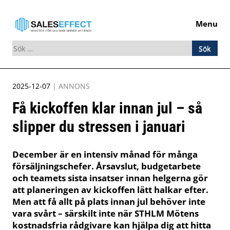
Menu
Sök
efter:
Skip
2025-12-07
|
ANNONS
to
Få kickoffen klar innan jul – så
content
slipper du stressen i januari
December är en intensiv månad för många
försäljningschefer. Årsavslut, budgetarbete
och teamets sista insatser innan helgerna gör
att planeringen av kickoffen lätt halkar efter.
Men att få allt på plats innan jul behöver inte
vara svårt – särskilt inte när STHLM Mötens
kostnadsfria rådgivare kan hjälpa dig att hitta