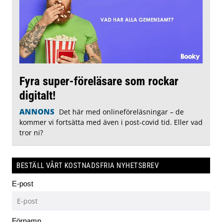
Fyra super-föreläsare som rockar
digitalt!
ANNONS
Det här med onlineföreläsningar – de
kommer vi fortsätta med även i post-covid tid. Eller vad
tror ni?
BESTÄLL VÅRT KOSTNADSFRIA NYHETSBREV
E-post
Förnamn