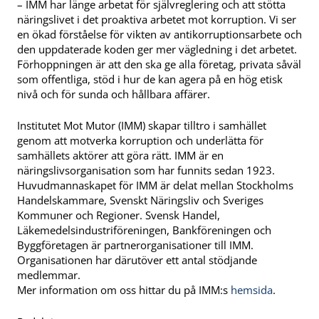
– IMM har länge arbetat för självreglering och att stötta
näringslivet i det proaktiva arbetet mot korruption. Vi ser
en ökad förståelse för vikten av antikorruptionsarbete och
den uppdaterade koden ger mer vägledning i det arbetet.
Förhoppningen är att den ska ge alla företag, privata såväl
som offentliga, stöd i hur de kan agera på en hög etisk
nivå och för sunda och hållbara affärer.
Institutet Mot Mutor (IMM) skapar tilltro i samhället
genom att motverka korruption och underlätta för
samhällets aktörer att göra rätt. IMM är en
näringslivsorganisation som har funnits sedan 1923.
Huvudmannaskapet för IMM är delat mellan Stockholms
Handelskammare, Svenskt Näringsliv och Sveriges
Kommuner och Regioner. Svensk Handel,
Läkemedelsindustriföreningen, Bankföreningen och
Byggföretagen är partnerorganisationer till IMM.
Organisationen har därutöver ett antal stödjande
medlemmar.
Mer information om oss hittar du på IMM:s
hemsida
.