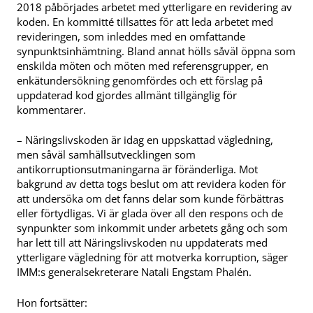
2018 påbörjades arbetet med ytterligare en revidering av
koden. En kommitté tillsattes för att leda arbetet med
revideringen, som inleddes med en omfattande
synpunktsinhämtning. Bland annat hölls såväl öppna som
enskilda möten och möten med referensgrupper, en
enkätundersökning genomfördes och ett förslag på
uppdaterad kod gjordes allmänt tillgänglig för
kommentarer.
– Näringslivskoden är idag en uppskattad vägledning,
men såväl samhällsutvecklingen som
antikorruptionsutmaningarna är föränderliga. Mot
bakgrund av detta togs beslut om att revidera koden för
att undersöka om det fanns delar som kunde förbättras
eller förtydligas. Vi är glada över all den respons och de
synpunkter som inkommit under arbetets gång och som
har lett till att Näringslivskoden nu uppdaterats med
ytterligare vägledning för att motverka korruption, säger
IMM:s generalsekreterare Natali Engstam Phalén.
Hon fortsätter: