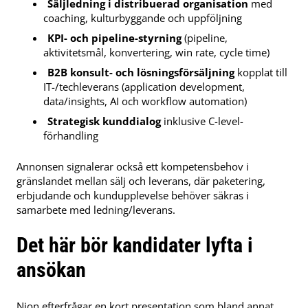
Säljledning i distribuerad organisation
med
coaching, kulturbyggande och uppföljning
KPI- och pipeline-styrning
(pipeline,
aktivitetsmål, konvertering, win rate, cycle time)
B2B konsult- och lösningsförsäljning
kopplat till
IT-/techleverans (application development,
data/insights, AI och workflow automation)
Strategisk kunddialog
inklusive C-level-
förhandling
Annonsen signalerar också ett kompetensbehov i
gränslandet mellan sälj och leverans, där paketering,
erbjudande och kundupplevelse behöver säkras i
samarbete med ledning/leverans.
Det här bör kandidater lyfta i
ansökan
Nion efterfrågar en kort presentation som bland annat