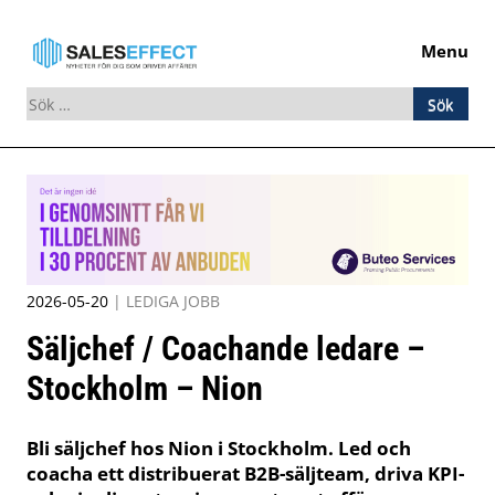
Menu
Sök
efter:
Skip
to
content
2026-05-20
|
LEDIGA JOBB
Säljchef / Coachande ledare –
Stockholm – Nion
Bli säljchef hos Nion i Stockholm. Led och
coacha ett distribuerat B2B-säljteam, driva KPI-