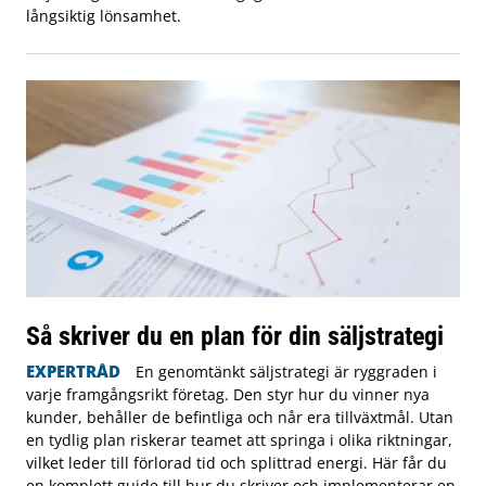
långsiktig lönsamhet.
Så skriver du en plan för din säljstrategi
EXPERTRÅD
En genomtänkt säljstrategi är ryggraden i
varje framgångsrikt företag. Den styr hur du vinner nya
kunder, behåller de befintliga och når era tillväxtmål. Utan
en tydlig plan riskerar teamet att springa i olika riktningar,
vilket leder till förlorad tid och splittrad energi. Här får du
en komplett guide till hur du skriver och implementerar en