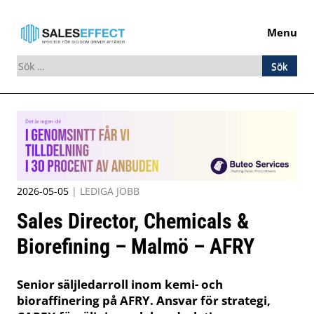
Menu
Sök
efter:
Skip
to
content
2026-05-05
|
LEDIGA JOBB
Sales Director, Chemicals &
Biorefining – Malmö – AFRY
Senior säljledarroll inom kemi- och
bioraffinering på AFRY. Ansvar för strategi,